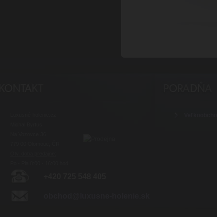
Luxusné-holenie.cz
Veľkoobch
Michal Byrtus
Na Vozovce 36
779 00 Olomouc, ČR
Otv. doba predajne:
Po - Pia 8:00 - 16:00 hod.
+420 725 548 405
obchod@luxusne-holenie.sk