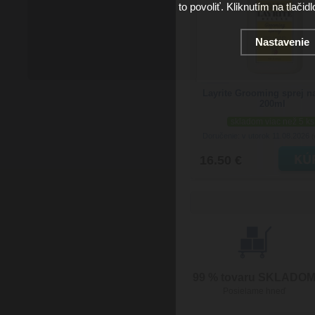
to povoliť. Kliknutím na tlačid
Nastavenie
Layrite Grooming sprej n
200ml
skladom viac než 5 ks
Doručenie: v utorok 11.08.2026
(
16.50 €
99 % tovaru SKLADO
Posielame hneď