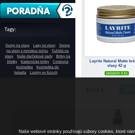
Tagy:
Gumy na vlasy
Laky na vlasy
Spreje
na vlasy s morskou soľou
Tužidlá na
vlasy
Naše darčekové sady
Britvy na
Layrite Natural Matte kr
žiletky
Kadernícke britvy
Cestovná
vlasy 42 g
kozmetika
Kozmetika do
lietadla
Lupiny vo fúzoch
skladom 4 ks
Doručenie: v utorok 11.08.2026
(
11.00 €
Naše webové stránky používajú súbory cookies, ktoré ná