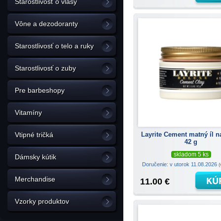
Starostlivosť o vlasy
Vône a dezodoranty
Starostlivosť o telo a ruky
Starostlivosť o zuby
Pre barbeshopy
Vitamíny
Layrite Cement matný íl n
Vtipné tričká
42 g
skladom 5 ks
Dámsky kútik
Doručenie: v utorok 11.08.2026
(
Merchandise
11.00 €
Vzorky produktov