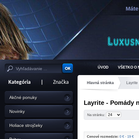
Máte
ÚVOD
VŠETKO O
Kategória
|
Značka
Hlavná stránka
Layrite
Akčné ponuky
Layrite - Pomády n
Novinky
Na stránku:
Holiace strojčeky
Cenové rozmedzie:
0 € - 19 €