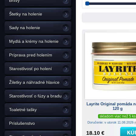
Britvy
Štetky na holenie
Sady na holenie
Mydlá a krémy na holenie
Príprava pred holením
Starostlivosť po holení
Žiletky a náhradné hlavice
Starostlivosť o fúzy a bradu
Layrite Original pomáda n
120 g
Toaletné tašky
skladom viac než 5 ks
Doručenie: v utorok 11.08.2026
(
Príslušenstvo
18.10 €