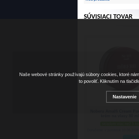
SÚVISIACI TOVAR
Naše webové stránky používajú súbory cookies, ktoré ná
to povoliť. Kliknutím na tlačid
Nastavenie
Noberu Amalfi Cream Po
krém na vlasy 80 m
skladom viac než 5 ks
Doručenie: v pondelok 10.08.202