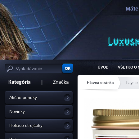
Máte
ÚVOD
VŠETKO O
Kategória
|
Značka
Hlavná stránka
Layrite
Akčné ponuky
Novinky
Holiace strojčeky