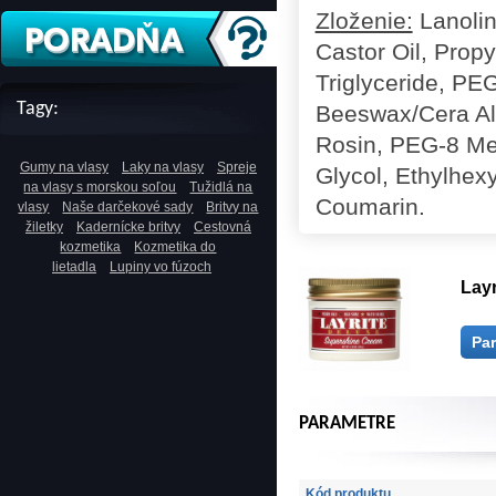
Zloženie:
Lanolin
Castor Oil, Prop
Triglyceride, PE
Tagy:
Beeswax/Cera Al
Rosin, PEG-8 Me
Gumy na vlasy
Laky na vlasy
Spreje
Glycol, Ethylhexy
na vlasy s morskou soľou
Tužidlá na
Coumarin.
vlasy
Naše darčekové sady
Britvy na
žiletky
Kadernícke britvy
Cestovná
kozmetika
Kozmetika do
lietadla
Lupiny vo fúzoch
Layr
Pa
PARAMETRE
Kód produktu