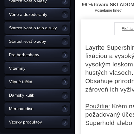
Starostlivosť o vlasy
99 % tovaru SKLADO
Posielame hneď
Vône a dezodoranty
Starostlivosť o telo a ruky
Fixácia
Starostlivosť o zuby
Layrite Supershi
Pre barbeshopy
fixáciou a vysok
vysokým leskom. 
Vitamíny
hustých vlasoch.
Obsahuje prírodn
Vtipné tričká
zároveň ich vyži
Dámsky kútik
Použitie:
Krém nab
Merchandise
požadovaný účes.
Superhold alebo 
Vzorky produktov