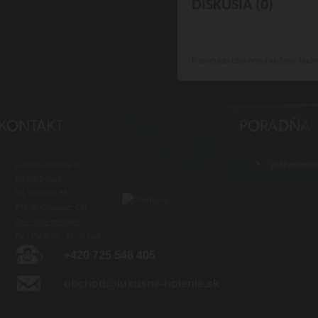
DISKUSIA (0)
K produktu
ešte nebol vložený žiadn
Luxusné-holenie.cz
Veľkoobch
Michal Byrtus
Na Vozovce 36
779 00 Olomouc, ČR
Otv. doba predajne:
Po - Pia 8:00 - 16:00 hod.
+420 725 548 405
obchod@luxusne-holenie.sk