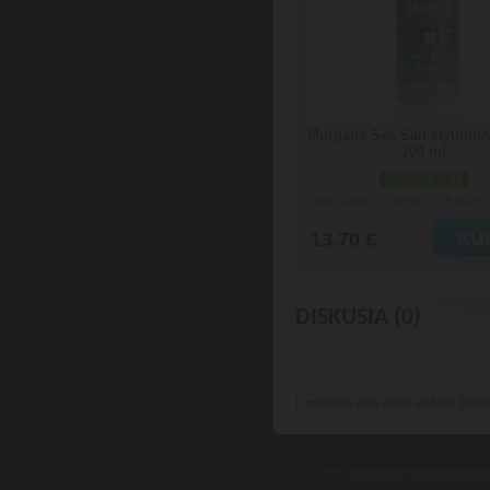
Morgans Sea Salt stylingo
100 ml
skladom 3 ks
Doručenie: v utorok 11.08.2026
(
13.70 €
DISKUSIA (0)
K produktu
ešte nebol vložený žiadn