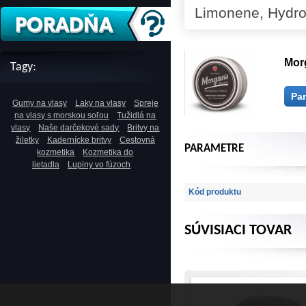
Limonene, Hydro
Morg
Tagy:
Pa
Gumy na vlasy
Laky na vlasy
Spreje
na vlasy s morskou soľou
Tužidlá na
vlasy
Naše darčekové sady
Britvy na
žiletky
Kadernícke britvy
Cestovná
PARAMETRE
kozmetika
Kozmetika do
lietadla
Lupiny vo fúzoch
Kód produktu
SÚVISIACI TOVAR