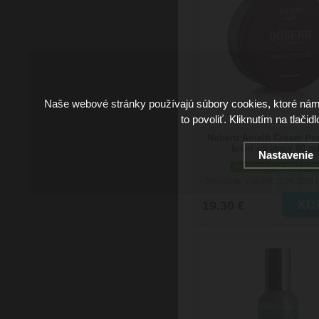
Naše webové stránky používajú súbory cookies, ktoré ná
to povoliť. Kliknutím na tlačid
Noberu Amalfi Cream Po
krém na vlasy 80 m
Nastavenie
skladom viac než 5 ks
Doručenie: v utorok 11.08.2026
(
19.30 €