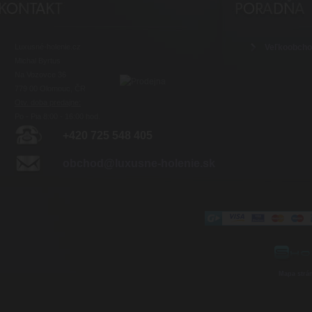
Luxusné-holenie.cz
Veľkoobch
Michal Byrtus
Na Vozovce 36
779 00 Olomouc, ČR
Otv. doba predajne:
Po - Pia 8:00 - 16:00 hod.
+420 725 548 405
obchod@luxusne-holenie.sk
Mapa strá