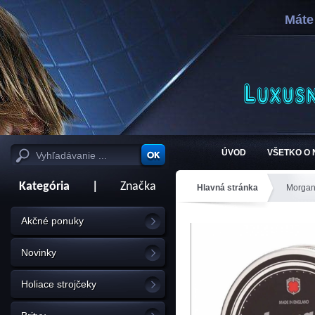
Máte
ÚVOD
VŠETKO O
Kategória
|
Značka
Hlavná stránka
Morga
Akčné ponuky
Novinky
Holiace strojčeky