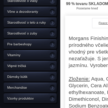
Starostlivosť o vlasy
99 % tovaru SKLADO
Posielame hneď
Vône a dezodoranty
Starostlivosť o telo a ruky
Fixace
Starostlivosť o zuby
Morgans Finishin
Pre barbeshopy
prírodného včeli
vhodný pre všetk
Vitamíny
nezaťažuje. S je
jazmínu. Vyroben
Vtipné tričká
Dámsky kútik
Zloženie:
Aqua, C
Glycerin, Cera A
Merchandise
ethylhexanoate, 
Dimethiconol, Di
Vzorky produktov
Sodium Benzoate,