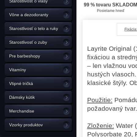
Starostlivosť o vlasy
99 % tovaru SKLADO
Posielame hneď
Vône a dezodoranty
Starostlivosť o telo a ruky
Fixácia
Starostlivosť o zuby
Layrite Original
Pre barbeshopy
fixáciou a stred
– len vlažnou vo
Vitamíny
hustých vlasoch.
klasické štýly. 
Vtipné tričká
Dámsky kútik
Použitie:
Pomádu n
požadovaný tvar. 
Merchandise
Zloženie:
Water (
Vzorky produktov
Polysorbate 20, 