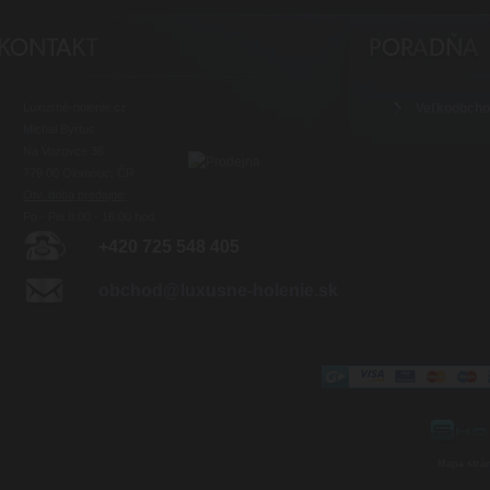
Luxusné-holenie.cz
Veľkoobch
Michal Byrtus
Na Vozovce 36
779 00 Olomouc, ČR
Otv. doba predajne:
Po - Pia 8:00 - 16:00 hod.
+420 725 548 405
obchod@luxusne-holenie.sk
Mapa strá