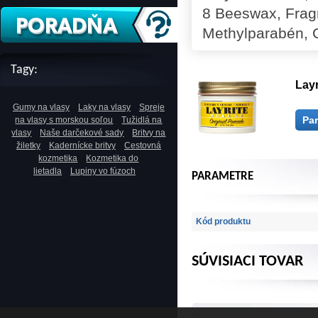
8 Beeswax, Frag
Methylparabén, C
Tagy:
Layr
Gumy na vlasy
Laky na vlasy
Spreje
Pa
na vlasy s morskou soľou
Tužidlá na
vlasy
Naše darčekové sady
Britvy na
žiletky
Kadernícke britvy
Cestovná
kozmetika
Kozmetika do
lietadla
Lupiny vo fúzoch
PARAMETRE
Kód produktu
SÚVISIACI TOVAR