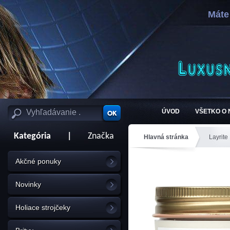
Máte
ÚVOD
VŠETKO O
Kategória
|
Značka
Hlavná stránka
Layrite
Akčné ponuky
Novinky
Holiace strojčeky