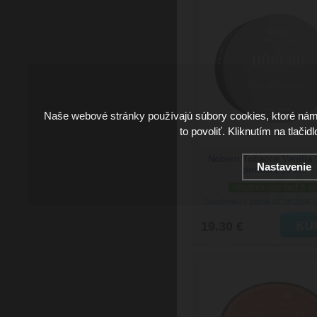
Naše webové stránky používajú súbory cookies, ktoré ná
to povoliť. Kliknutím na tlačid
Noberu Tobacco Vanilla 
Nastavenie
pomáda 90 ml
skladom viac než 5 ks
Doručenie: v piatok 07.08.2026
(
19.30 €