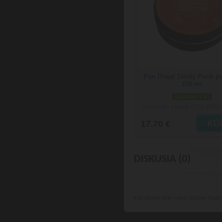
Pan Drwal Slicky Punk 
150 ml
skladom 1 ks
Doručenie: v piatok 07.08.2026
(
17.70 €
DISKUSIA (0)
K produktu
ešte nebol vložený žiadn