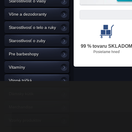
Starostlivosť o vlasy
Vône a dezodoranty
Starostlivosť o telo a ruky
Starostlivosť o zuby
99 % tovaru SKLADO
Posielame hneď
Pre barbeshopy
Vitamíny
Vtipné tričká
Dámsky kútik
Merchandise
Vzorky produktov