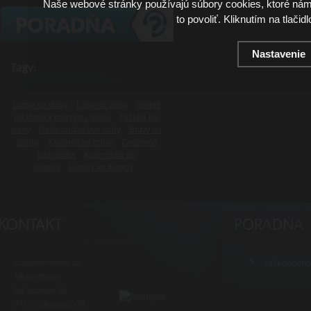
Naše webové stránky používajú súbory cookies, ktoré ná
to povoliť. Kliknutím na tlačid
Nastavenie
Tagy:
Gumy na vlasy
Laky na vlasy
Spreje
na vlasy s morskou soľou
Tužidlá na
vlasy
Naše darčekové sady
Britvy na
žiletky
Kadernícke britvy
Cestovná
kozmetika
Kozmetika do
lietadla
Lupiny vo fúzoch
Luxusné-holenie.cz
Veľkoobch
Michal Byrtus
Na Vozovce 36
779 00 Olomouc, ČR