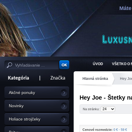
Máte
ÚVOD
VŠETKO O
Kategória
|
Značka
Hlavná stránka
Hey Jo
Akčné ponuky
Hey Joe - Štetky n
Novinky
Na stránku:
Holiace strojčeky
Cenové rozmedzie:
0 € - 59 €