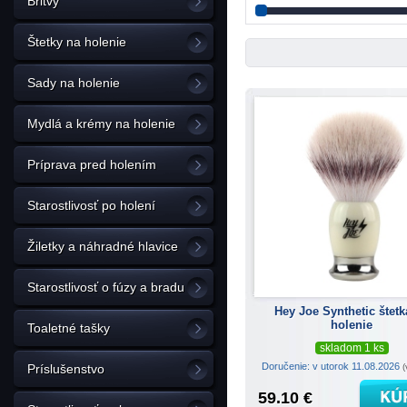
Britvy
Štetky na holenie
Sady na holenie
Mydlá a krémy na holenie
Príprava pred holením
Starostlivosť po holení
Žiletky a náhradné hlavice
Starostlivosť o fúzy a bradu
Hey Joe Synthetic štetk
holenie
Toaletné tašky
skladom 1 ks
Doručenie: v utorok 11.08.2026
(
Príslušenstvo
59.10 €