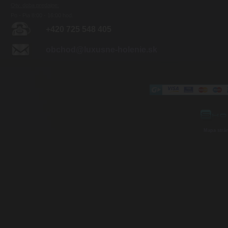
Otv. doba predajne:
Po - Pia 8:00 - 16:00 hod.
+420 725 548 405
obchod@luxusne-holenie.sk
Mapa strá