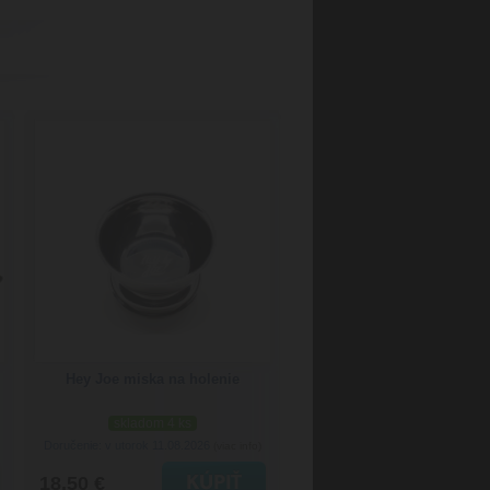
Hey Joe miska na holenie
skladom 4 ks
Doručenie: v utorok 11.08.2026
(viac info)
18.50 €