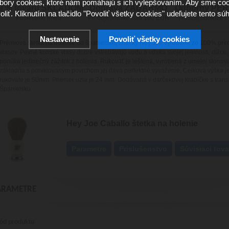
ory cookies, ktoré nám pomáhajú s ich vylepšovaním. Aby sme coo
9 % tovaru SKLADOM
Doprava ZADARMO
Odborný PE
oliť. Kliknutím na tlačidlo "Povoliť všetky cookies" udeľujete tento súh
Posielame hneď
Pri objednávke nad 100 EUR
Naozaj pomôže s
Nastavenie
Povoliť všetky cookies
Prémiová štetka na holenie od španielskej značky Hey Joe vyrobená zo 100% prí
vlasov. Pevné konské vlasy dobre vstrebávajú vodu a vďaka svojej jemnosti, dĺžce,
ponúka jedinečný zážitok z holenia. Rukoväť je leštená, vyrobená z umelej slonovi
základňa s poniklovaným povrchom jej dáva perfektné vyváženie. Celková výška j
rukoväte je 50mm. Priemer uzla je 24 mm. Dodávaná v darčekovej krabičke s tran
Španielsku.
Hey Joe Caballo štetka na holenie
Parametre
Príslušenstvo
Súvisiaci tova
ARAMETRE
ód produktu