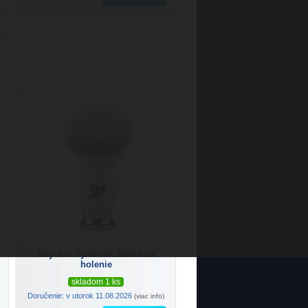
Hey Joe Synthetic štetka na
holenie
skladom 1 ks
Doručenie: v utorok 11.08.2026
(viac info)