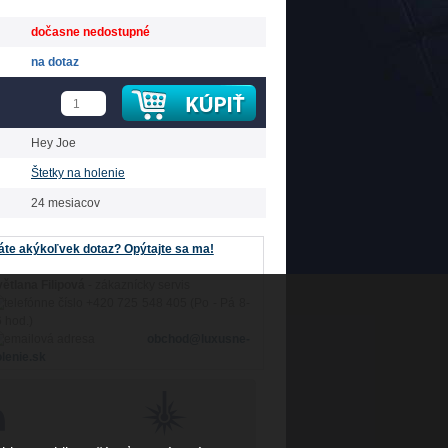
dočasne nedostupné
na dotaz
Hey Joe
Štetky na holenie
24 mesiacov
te akýkoľvek dotaz? Opýtajte sa ma!
ětlana Filipová
- zákaznícky servis
+420 725 548 405 (Po - Pá 8-
 hod.)
obchod@luxusne-
lenie.sk