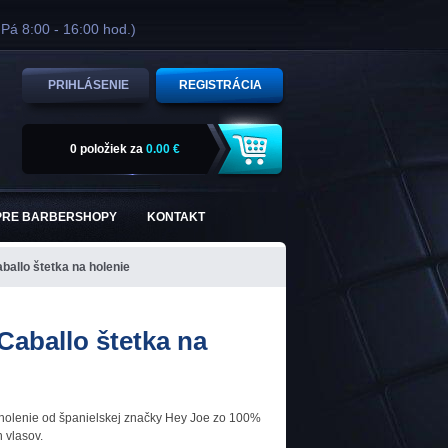
 Pá 8:00 - 16:00 hod.)
PRIHLÁSENIE
REGISTRÁCIA
0 položiek
za
0.00 €
PRE BARBERSHOPY
KONTAKT
ballo štetka na holenie
Caballo štetka na
 holenie od španielskej značky Hey Joe zo 100%
 vlasov.