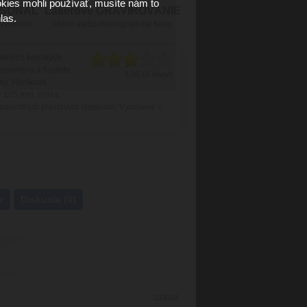
kies mohli používať, musíte nám to
RSONÁL
Laserové GRAVÍROVÁNIE
las.
 výberom
Meno alebo monogram na tovar
rodných konských
 priemeru a hustote
3.0/5 (2 hlasy)
ny. Hliníková
e 105 mm, výška
sparentným plastovým stojanom. Vyrobené v
r
Diskusia (0)
233003