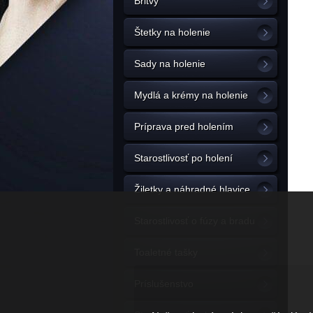
Britvy
Štetky na holenie
Sady na holenie
Mydlá a krémy na holenie
Príprava pred holením
Starostlivosť po holení
Žiletky a náhradné hlavice
Starostlivosť o fúzy a bradu
Toaletné tašky
Príslušenstvo