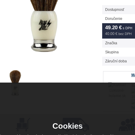
Dostupnosť
Doručenie
49.20
€
s DPH
40.00 €
bez DPH
Značka
Skupina
Záruční doba
Má
Sv
16
ho
Cookies