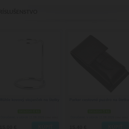
RÍSLUŠENSTVO
Mühle kovový stojanček na štetky
Parker cestovné puzdro na štetku
skladom 6 ks
skladom 5 ks
Doručenie: v utorok 11.08.2026
Doručenie: v utorok 11.08.2026
(viac info)
(viac info)
15.00 €
15.40 €