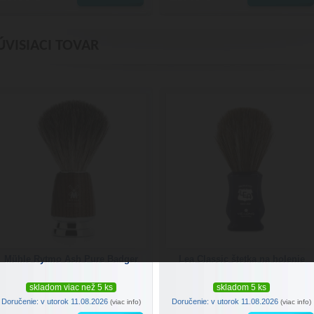
ÚVISIACI TOVAR
Mühle Rytmo Ash Pure Badger
Lea Classic štetka na holenie
skladom viac než 5 ks
skladom 5 ks
Doručenie: v utorok 11.08.2026
Doručenie: v utorok 11.08.2026
(viac info)
(viac info)