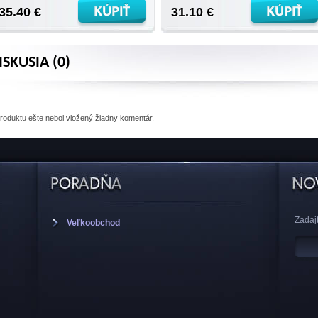
35.40 €
31.10 €
ISKUSIA (0)
produktu
ešte nebol vložený žiadny komentár.
Zadajt
Veľkoobchod