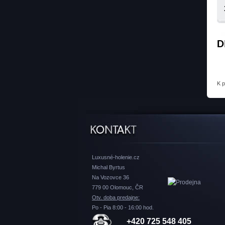
D
K 
Luxusné-holenie.cz
Michal Byrtus
Na Vozovce 36
779 00 Olomouc, ČR
Otv. doba predajne:
Po - Pia 8:00 - 16:00 hod.
+420 725 548 405