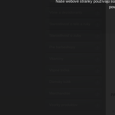
Starostlivosť o vlasy
Naše webové stránky používajú súb
9
pov
Vône a dezodoranty
Starostlivosť o telo a ruky
Starostlivosť o zuby
Pre barbeshopy
Vitamíny
Vtipné tričká
Dámsky kútik
Merchandise
P
Vzorky produktov
K