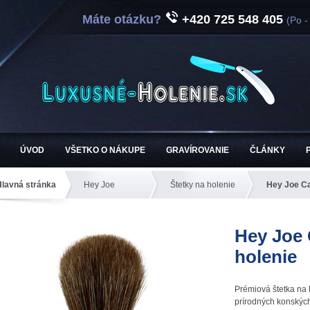
Máte otázku?
+420 725 548 405
(Po -
ÚVOD
VŠETKO O NÁKUPE
GRAVÍROVANIE
ČLÁNKY
Hlavná stránka
Hey Joe
Štetky na holenie
Hey Joe Ca
Hey Joe 
holenie
Prémiová štetka na
prírodných konských