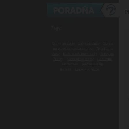
P
Tagy:
Gumy na vlasy
Laky na vlasy
Spreje
na vlasy s morskou soľou
Tužidlá na
vlasy
Naše darčekové sady
Britvy na
žiletky
Kadernícke britvy
Cestovná
kozmetika
Kozmetika do
lietadla
Lupiny vo fúzoch