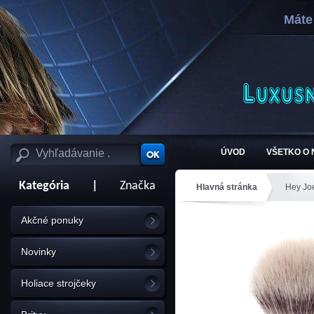
Máte
ÚVOD
VŠETKO O
Kategória
|
Značka
Hlavná stránka
Hey Jo
Akčné ponuky
Novinky
Holiace strojčeky