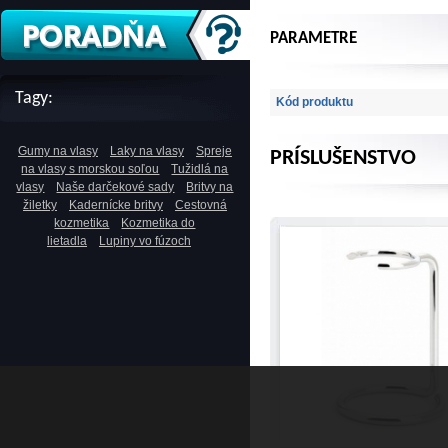
PARAMETRE
Tagy:
Kód produktu
Gumy na vlasy
Laky na vlasy
Spreje
PRÍSLUŠENSTVO
na vlasy s morskou soľou
Tužidlá na
vlasy
Naše darčekové sady
Britvy na
žiletky
Kadernícke britvy
Cestovná
kozmetika
Kozmetika do
lietadla
Lupiny vo fúzoch