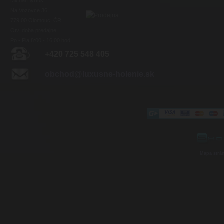
Michal Byrtus
Na Vozovce 36
779 00 Olomouc, ČR
Otv. doba predajne:
Po - Pia 8:00 - 16:00 hod.
+420 725 548 405
obchod@luxusne-holenie.sk
Mapa strá