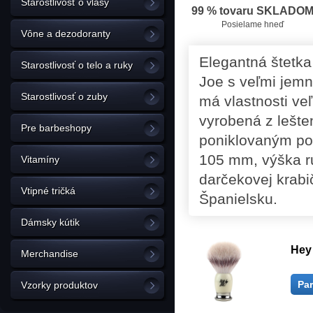
Starostlivosť o vlasy
99 % tovaru SKLADO
Posielame hneď
Vône a dezodoranty
Elegantná štetka
Starostlivosť o telo a ruky
Joe s veľmi jemn
Starostlivosť o zuby
má vlastnosti ve
vyrobená z lešten
Pre barbeshopy
poniklovaným pov
105 mm, výška r
Vitamíny
darčekovej krabi
Vtipné tričká
Španielsku.
Dámsky kútik
Hey 
Merchandise
Pa
Vzorky produktov