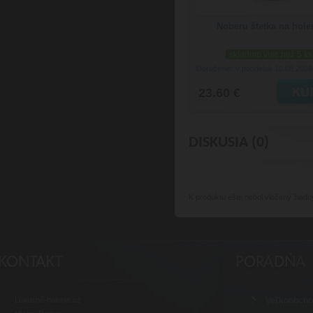
Noberu štetka na hole
skladom viac než 5 ks
Doručenie: v pondelok 10.08.202
23.60 €
DISKUSIA (0)
K produktu
ešte nebol vložený žiadn
Luxusné-holenie.cz
Veľkoobch