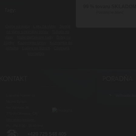
99 % tovaru SKLADO
Tagy:
Posielame hneď
Gumy na vlasy
Laky na vlasy
Spreje
na vlasy s morskou soľou
Tužidlá na
vlasy
Naše darčekové sady
Britvy na
žiletky
Kadernícke britvy
Kozmetika do
lietadla
Lupiny vo fúzoch
Cestovná
kozmetika
Luxusné-holenie.cz
Veľkoobch
Michal Byrtus
Na Vozovce 36
779 00 Olomouc, ČR
Otv. doba predajne:
Po - Pia 8:00 - 16:00 hod.
+420 725 548 405