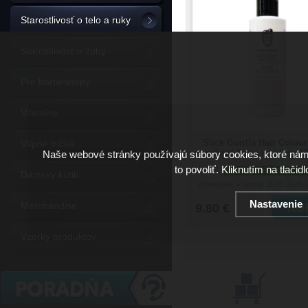
Starostlivosť o telo a ruky
Starostlivosť o zuby
Pre barbeshopy
Vitamíny
Slick Gorilla Hair Colou
Vtipné tričká
ružová farba na vlasy 1
Naše webové stránky používajú súbory cookies, ktoré ná
to povoliť. Kliknutím na tlačid
skladom viac než 5 ks
Dámsky kútik
Doručenie: v utorok 11.08.2026
(
Nastavenie
Merchandise
9.80 €
Vzorky produktov