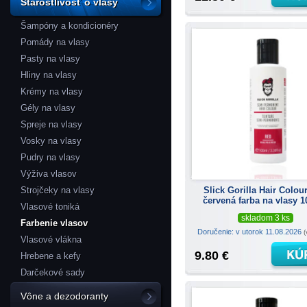
Starostlivosť o vlasy
Šampóny a kondicionéry
Pomády na vlasy
Pasty na vlasy
Hliny na vlasy
Krémy na vlasy
Gély na vlasy
Spreje na vlasy
Vosky na vlasy
Pudry na vlasy
Výživa vlasov
Slick Gorilla Hair Colou
Strojčeky na vlasy
červená farba na vlasy 1
Vlasové toniká
skladom 3 ks
Farbenie vlasov
Doručenie: v utorok 11.08.2026
(
Vlasové vlákna
9.80 €
Hrebene a kefy
Darčekové sady
Vône a dezodoranty