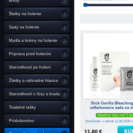
Britvy
Štetky na holenie
Sady na holenie
Mydlá a krémy na holenie
Príprava pred holením
Starostlivosť po holení
Žiletky a náhradné hlavice
Starostlivosť o fúzy a bradu
Slick Gorilla Bleaching
Toaletné tašky
odfarbovacia sada na v
skladom viac než 5 ks
Príslušenstvo
Doručenie: v utorok 11.08.2026
(
11.80 €