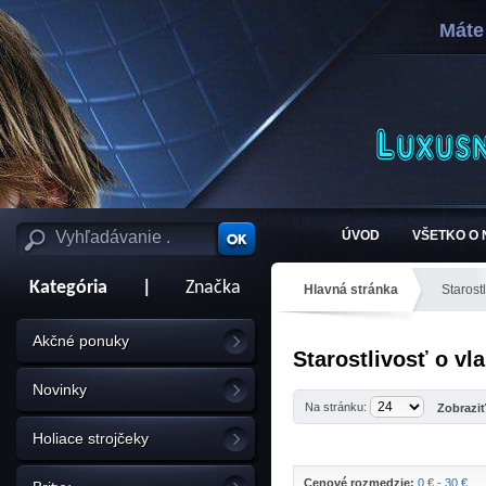
Máte
ÚVOD
VŠETKO O
Kategória
|
Značka
Hlavná stránka
Starost
Akčné ponuky
Starostlivosť o vl
Novinky
Na stránku:
Zobrazi
Holiace strojčeky
Cenové rozmedzie:
0 € - 30 €