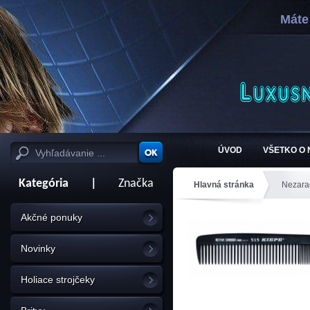
Máte
ÚVOD
VŠETKO O
Kategória
|
Značka
Hlavná stránka
Nezara
Akčné ponuky
Novinky
Holiace strojčeky