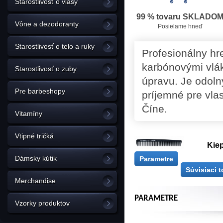
Starostlivosť o vlasy
99 % tovaru SKLADO
Vône a dezodoranty
Posielame hneď
Starostlivosť o telo a ruky
Profesionálny h
karbónovými vlák
Starostlivosť o zuby
úpravu. Je odoln
Pre barbeshopy
príjemné pre vla
Číne.
Vitamíny
Vtipné tričká
Kie
Dámsky kútik
Parametre
Súvisiaci t
Merchandise
PARAMETRE
Vzorky produktov