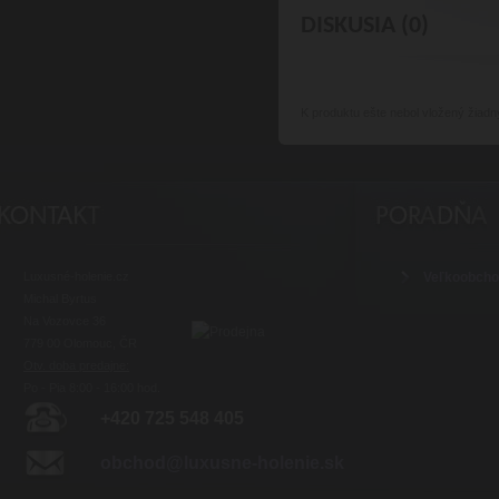
DISKUSIA (0)
K produktu
ešte nebol vložený žiadn
Luxusné-holenie.cz
Veľkoobch
Michal Byrtus
Na Vozovce 36
779 00 Olomouc, ČR
Otv. doba predajne:
Po - Pia 8:00 - 16:00 hod.
+420 725 548 405
obchod@luxusne-holenie.sk