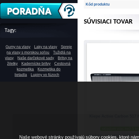
Kód produktu
SÚVISIACI TOVAR
Tagy:
Gumy na vlasy
Laky na vlasy
Spreje
na vlasy s morskou soľou
Tužidlá na
vlasy
Naše darčekové sady
Britvy na
žiletky
Kadernícke britvy
Cestovná
kozmetika
Kozmetika do
lietadla
Lupiny vo fúzoch
Kiepe Active Carbon 517 
skladom viac než 5 ks
Doručenie: v pondelok 10.08.202
Naše webové stránky používajú súbory cookies, ktoré ná