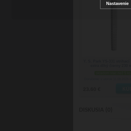
Nastavenie
Y. S. Park YS-331 strihací
extra dlhý čierny 230
skladom viac než 5 ks
Doručenie: v utorok 11.08.2026
(
23.60 €
DISKUSIA (0)