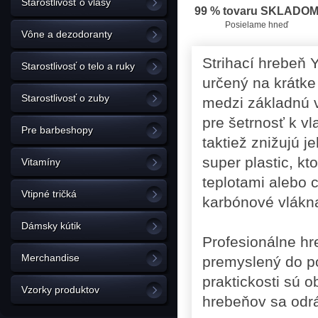
Starostlivosť o vlasy
99 % tovaru SKLADO
Posielame hneď
Vône a dezodoranty
Strihací hrebeň 
Starostlivosť o telo a ruky
určený na krátke 
Starostlivosť o zuby
medzi základnú v
pre šetrnosť k v
Pre barbeshopy
taktiež znižujú 
super plastic, k
Vitamíny
teplotami alebo 
Vtipné tričká
karbónové vlákna
Dámsky kútik
Profesionálne hr
Merchandise
premyslený do po
praktickosti sú o
Vzorky produktov
hrebeňov sa odrá