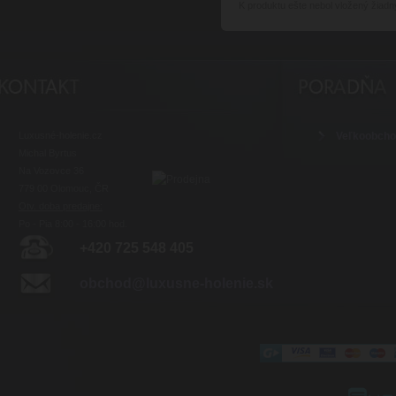
K produktu
ešte nebol vložený žiadn
Luxusné-holenie.cz
Veľkoobch
Michal Byrtus
Na Vozovce 36
779 00 Olomouc, ČR
Otv. doba predajne:
Po - Pia 8:00 - 16:00 hod.
+420 725 548 405
obchod@luxusne-holenie.sk