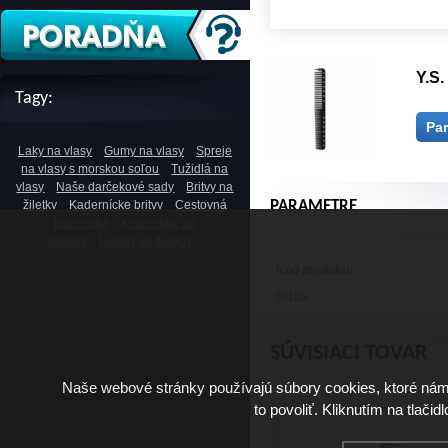
Y.S.
Tagy:
Pa
Laky na vlasy
Gumy na vlasy
Spreje
na vlasy s morskou soľou
Tužidlá na
vlasy
Naše darčekové sady
Britvy na
žiletky
Kadernícke britvy
Cestovná
PARAMETRE
kozmetika
Kozmetika do
lietadla
Lupiny vo fúzoch
Kód produktu
Dĺžka
SÚVISIACI TOVAR
Naše webové stránky používajú súbory cookies, ktoré ná
to povoliť. Kliknutím na tlačid