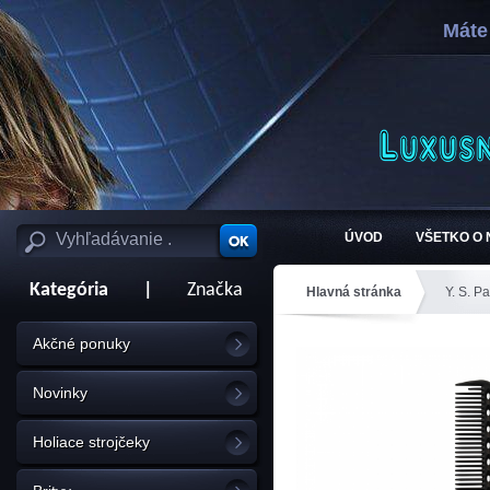
Máte
ÚVOD
VŠETKO O
Kategória
|
Značka
Hlavná stránka
Y. S. Pa
Akčné ponuky
Novinky
Holiace strojčeky