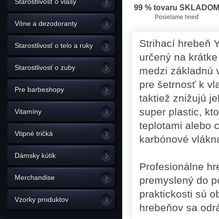
Starostlivosť o vlasy
99 % tovaru SKLADO
Posielame hneď
Vône a dezodoranty
Strihací hrebeň 
Starostlivosť o telo a ruky
určený na krátke 
Starostlivosť o zuby
medzi základnú v
pre šetrnosť k v
Pre barbeshopy
taktiež znižujú 
super plastic, k
Vitamíny
teplotami alebo 
Vtipné tričká
karbónové vlákna
Dámsky kútik
Profesionálne hr
Merchandise
premyslený do po
praktickosti sú o
Vzorky produktov
hrebeňov sa odrá