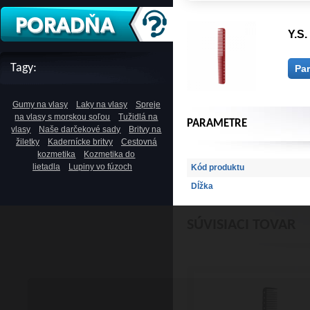
Y.S.
Tagy:
Pa
Gumy na vlasy
Laky na vlasy
Spreje
na vlasy s morskou soľou
Tužidlá na
PARAMETRE
vlasy
Naše darčekové sady
Britvy na
žiletky
Kadernícke britvy
Cestovná
kozmetika
Kozmetika do
lietadla
Lupiny vo fúzoch
Kód produktu
Dĺžka
SÚVISIACI TOVAR