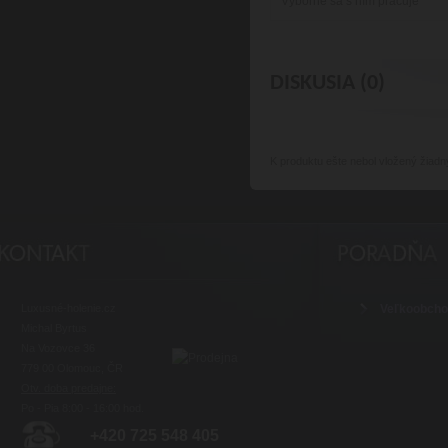
Výborne sa s ním pracuje
DISKUSIA (0)
K produktu
ešte nebol vložený žiadn
Luxusné-holenie.cz
Veľkoobch
Michal Byrtus
Na Vozovce 36
779 00 Olomouc, ČR
Otv. doba predajne:
Po - Pia 8:00 - 16:00 hod.
+420 725 548 405