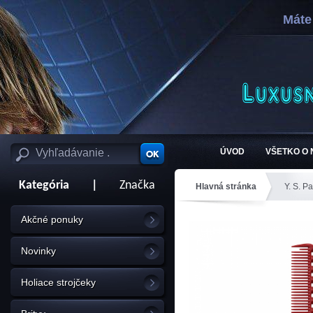
Máte
ÚVOD
VŠETKO O
Kategória
|
Značka
Hlavná stránka
Y. S. Pa
Akčné ponuky
Novinky
Holiace strojčeky