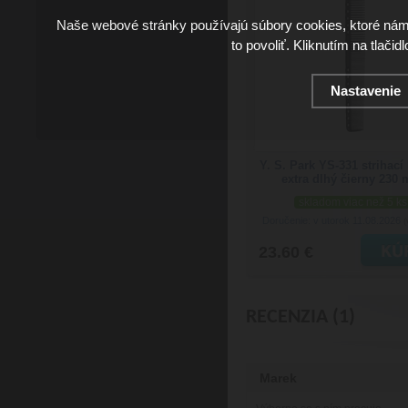
Naše webové stránky používajú súbory cookies, ktoré ná
to povoliť. Kliknutím na tlačid
Nastavenie
Y. S. Park YS-331 strihací
extra dlhý čierny 230
skladom viac než 5 ks
Doručenie: v utorok 11.08.2026
(
23.60 €
RECENZIA (1)
Marek