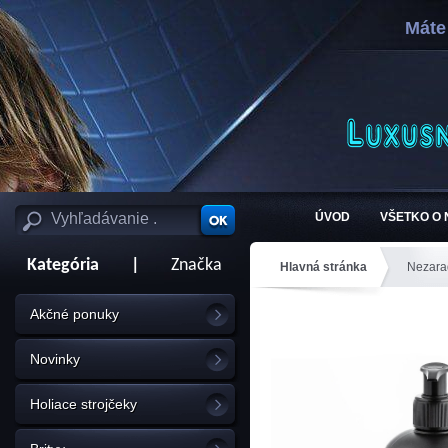
Máte
ÚVOD
VŠETKO O
Kategória
|
Značka
Hlavná stránka
Nezara
Akčné ponuky
Novinky
Holiace strojčeky