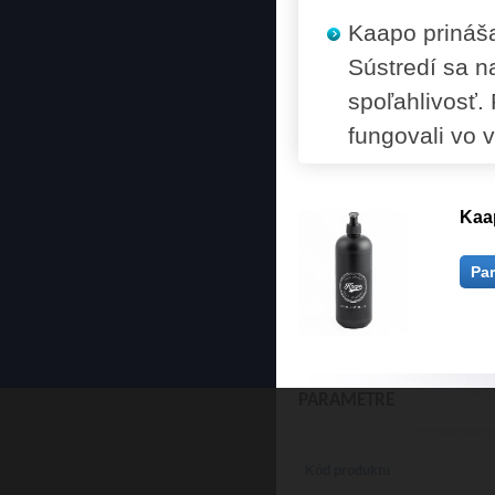
Kaapo prináša
Sústredí sa n
spoľahlivosť.
fungovali vo 
Kaa
Pa
PARAMETRE
Kód produktu