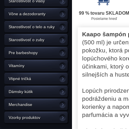
Starostlivosť o vlasy
99 % tovaru SKLADO
Vône a dezodoranty
Posielame hneď
Starostlivosť o telo a ruky
Kaapo šampón p
Starostlivosť o zuby
(500 ml) je urče
pokožku, ktorá po
Pre barbeshopy
lopúchového kor
účinkami, ktorý 
Vitamíny
silnejších a hust
Vtipné tričká
Lopúch prirodze
Dámsky kútik
podráždeniu a ma
Merchandise
korienky a napo
parfumácia a vyv
Vzorky produktov