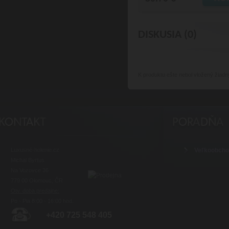
DISKUSIA (0)
K produktu
ešte nebol vložený žiadn
Luxusné-holenie.cz
Veľkoobch
Michal Byrtus
Na Vozovce 36
779 00 Olomouc, ČR
Otv. doba predajne:
Po - Pia 8:00 - 16:00 hod.
+420 725 548 405