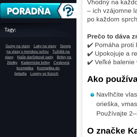
Vhodný na každo
– ich vzájomne l
po každom sprcho
Tagy:
Prečo to dáva 
✔️ Pomáha proti 
Gumy na vlasy
Laky na vlasy
Spreje
na vlasy s morskou soľou
Tužidlá na
✔️ Upokojuje a r
vlasy
Naše darčekové sady
Britvy na
✔️ Veľké balenie
žiletky
Kadernícke britvy
Cestovná
kozmetika
Kozmetika do
lietadla
Lupiny vo fúzoch
Ako použív
Navlhčite vla
orieška, vmas
Používajte 2–
O značke K