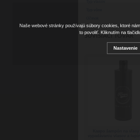
Typ vlasov
Typ vône
Účinok
Naše webové stránky používajú súbory cookies, ktoré ná
to povoliť. Kliknutím na tlačid
SÚVISIACI TOVAR
Nastavenie
Kaapo šampón na vlasy 
vypadávaniu vlasov a lupi