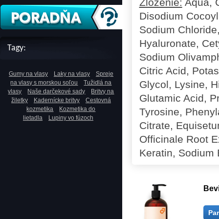
Zloženie:
Aqua, C
Disodium Cocoyl 
Sodium Chloride,
Hyaluronate, Cet
Tagy:
Sodium Olivamph
Citric Acid, Pot
Gumy na vlasy
Laky na vlasy
Spreje
Glycol, Lysine, H
na vlasy s morskou soľou
Tužidlá na
vlasy
Naše darčekové sady
Britvy na
Glutamic Acid, Pr
žiletky
Kadernícke britvy
Cestovná
kozmetika
Kozmetika do
Tyrosine, Phenyla
lietadla
Lupiny vo fúzoch
Citrate, Equiset
Officinale Root E
Keratin, Sodium 
Bevi
Pa