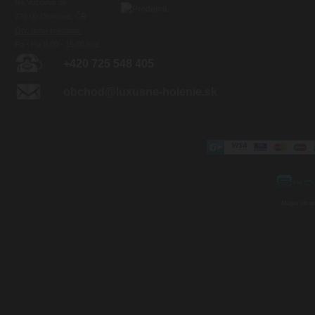
Na Vozovce 36
779 00 Olomouc, ČR
Otv. doba predajne:
Po - Pia 8:00 - 16:00 hod.
+420 725 548 405
obchod@luxusne-holenie.sk
Mapa strá