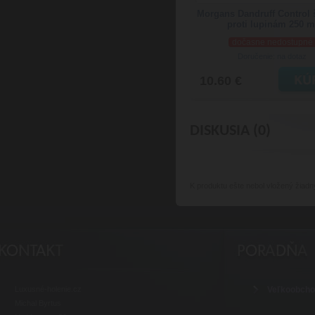
Morgans Dandruff Control
proti lupinám 250 m
dočasne nedostupné
Doručenie: na dotaz
10.60 €
DISKUSIA (0)
K produktu
ešte nebol vložený žiadn
Luxusné-holenie.cz
Veľkoobch
Michal Byrtus