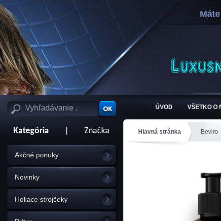
Máte
ÚVOD
VŠETKO O
Kategória
|
Značka
Hlavná stránka
Beviro
Akčné ponuky
Novinky
Holiace strojčeky