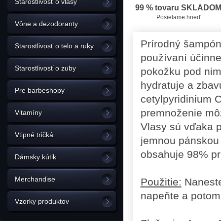
Starostlivosť o vlasy
99 % tovaru SKLADO
Posielame hneď
Vône a dezodoranty
Prírodný šampón 
Starostlivosť o telo a ruky
používaní účinne 
Starostlivosť o zuby
pokožku pod nim
hydratuje a zbav
Pre barbeshopy
cetylpyridinium C
premnoženie môž
Vitamíny
Vlasy sú vďaka p
Vtipné tričká
jemnou pánskou v
obsahuje 98% prí
Dámsky kútik
Merchandise
Použitie:
Naneste
napeňte a potom 
Vzorky produktov