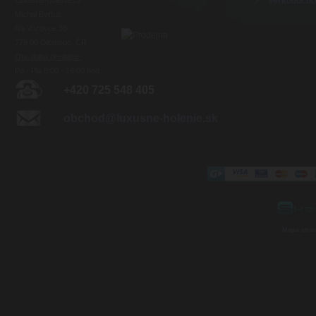
Luxusné-holenie.cz
Veľkoobch
Michal Byrtus
Na Vozovce 36
779 00 Olomouc, ČR
Otv. doba predajne:
Po - Pia 8:00 - 16:00 hod.
+420 725 548 405
obchod@luxusne-holenie.sk
Mapa strá