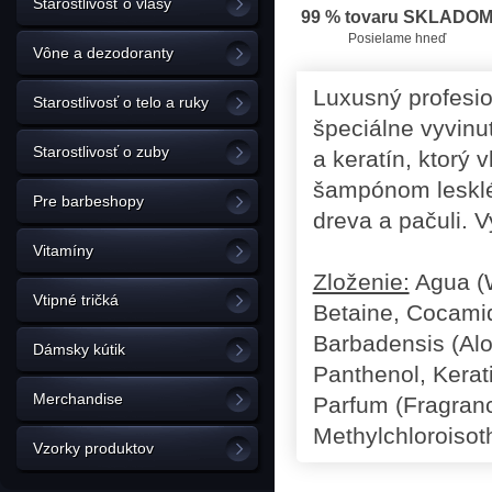
Starostlivosť o vlasy
99 % tovaru SKLADO
Posielame hneď
Vône a dezodoranty
Luxusný profesi
Starostlivosť o telo a ruky
špeciálne vyvinu
Starostlivosť o zuby
a keratín, ktorý 
šampónom lesklé 
Pre barbeshopy
dreva a pačuli. 
Vitamíny
Zloženie:
Agua (W
Vtipné tričká
Betaine, Cocami
Barbadensis (Alo
Dámsky kútik
Panthenol, Kerat
Merchandise
Parfum (Fragrance
Methylchloroisot
Vzorky produktov