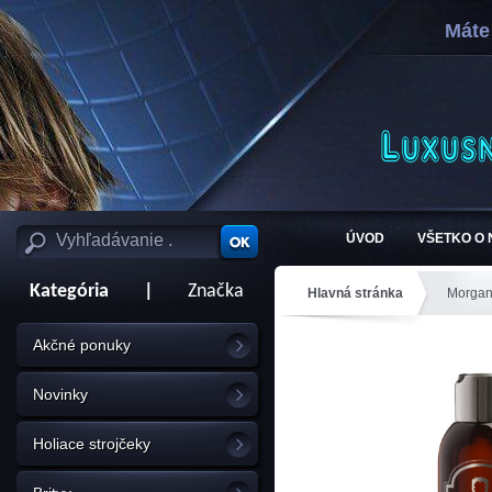
Máte
ÚVOD
VŠETKO O
Kategória
|
Značka
Hlavná stránka
Morga
Akčné ponuky
Novinky
Holiace strojčeky