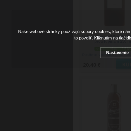
Naše webové stránky používajú súbory cookies, ktoré ná
Noberu Dandruff Eucalypt
to povoliť. Kliknutím na tlačid
proti lupinám 250 m
skladom viac než 5 ks
Nastavenie
Doručenie: v pondelok 10.08.202
20.40 €