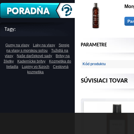
Mor
Pa
Tagy:
PARAMETRE
Gumy na vlasy
Laky na vlasy
Spreje
na vlasy s morskou soľou
Tužidlá na
vlasy
Naše darčekové sady
Britvy na
žiletky
Kadernícke britvy
Kozmetika do
Kód produktu
lietadla
Lupiny vo fúzoch
Cestovná
kozmetika
SÚVISIACI TOVAR