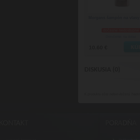
Morgans šampón na vlasy
dočasne nedostupné
Doručenie: na dotaz
10.60 €
DISKUSIA (0)
K produktu
ešte nebol vložený žiadn