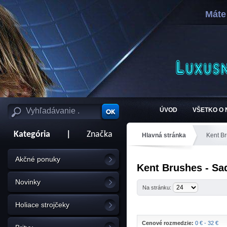
Máte
ÚVOD
VŠETKO O
Kategória
|
Značka
Hlavná stránka
Kent B
Akčné ponuky
Kent Brushes - Sa
Novinky
Na stránku:
Holiace strojčeky
Cenové rozmedzie:
0 € - 32 €