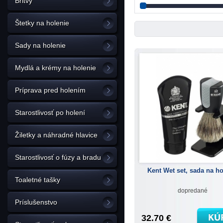
Britvy
Štetky na holenie
Sady na holenie
Mydlá a krémy na holenie
Príprava pred holením
Starostlivosť po holení
Žiletky a náhradné hlavice
Starostlivosť o fúzy a bradu
Kent Wet set, sada na ho
Toaletné tašky
dopredané
Príslušenstvo
32.70 €