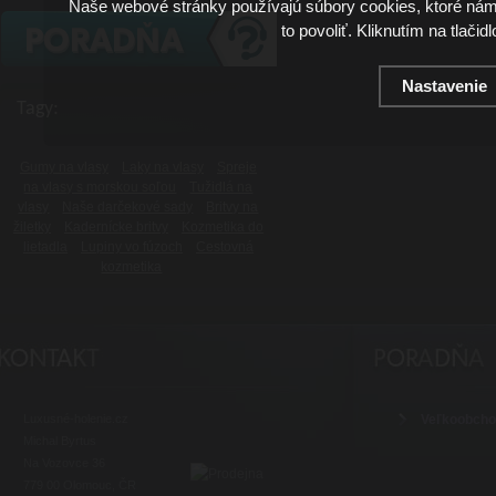
Naše webové stránky používajú súbory cookies, ktoré ná
to povoliť. Kliknutím na tlačid
Nastavenie
Tagy:
Gumy na vlasy
Laky na vlasy
Spreje
na vlasy s morskou soľou
Tužidlá na
vlasy
Naše darčekové sady
Britvy na
žiletky
Kadernícke britvy
Kozmetika do
lietadla
Lupiny vo fúzoch
Cestovná
kozmetika
Luxusné-holenie.cz
Veľkoobch
Michal Byrtus
Na Vozovce 36
779 00 Olomouc, ČR