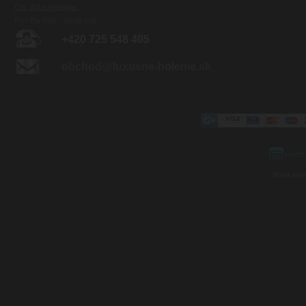
Otv. doba predajne:
Po - Pia 8:00 - 16:00 hod.
+420 725 548 405
obchod@luxusne-holenie.sk
Mapa strá