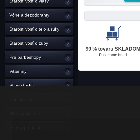
Starostlivosť o vlasy
Vône a dezodoranty
Starostlivosť o telo a ruky
Starostlivosť o zuby
99 % tovaru SKLADO
Posielame hneď
Pre barbeshopy
Vitamíny
Vtipné tričká
Dámsky kútik
Merchandise
Vzorky produktov