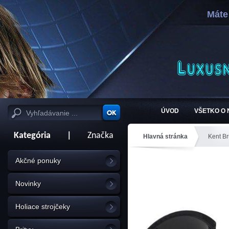
Máte
ÚVOD
VŠETKO O
Kategória
|
Značka
Hlavná stránka
Kent B
Akčné ponuky
Novinky
Holiace strojčeky