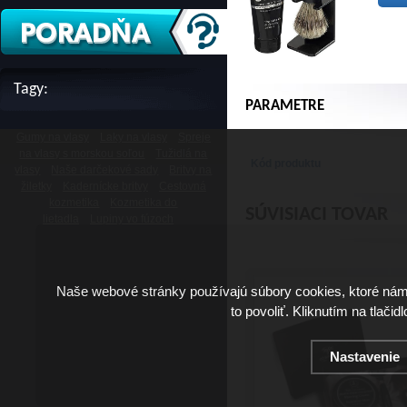
Tagy:
PARAMETRE
Gumy na vlasy
Laky na vlasy
Spreje
na vlasy s morskou soľou
Tužidlá na
Kód produktu
vlasy
Naše darčekové sady
Britvy na
žiletky
Kadernícke britvy
Cestovná
kozmetika
Kozmetika do
SÚVISIACI TOVAR
lietadla
Lupiny vo fúzoch
Naše webové stránky používajú súbory cookies, ktoré ná
to povoliť. Kliknutím na tlačid
Nastavenie