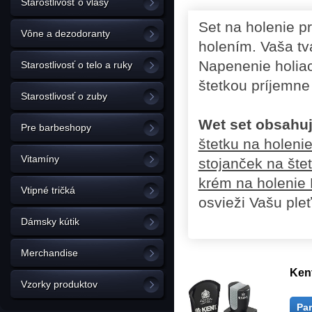
Starostlivosť o vlasy
Set na holenie 
Vône a dezodoranty
holením. Vaša tv
Napenenie holia
Starostlivosť o telo a ruky
štetkou príjemne
Starostlivosť o zuby
Wet set obsahu
Pre barbeshopy
štetku na holeni
Vitamíny
stojanček na šte
krém na holenie 
Vtipné tričká
osvieži Vašu pleť
Dámsky kútik
Merchandise
Kent
Vzorky produktov
Pa