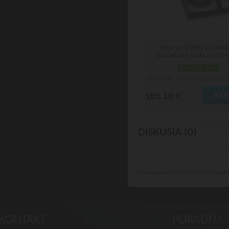
Jermyn Street Collect
darčeková sada na hol
skladom 1 ks
Doručenie: v utorok 11.08.2026
(
105.10 €
DISKUSIA (0)
K produktu
ešte nebol vložený žiadn