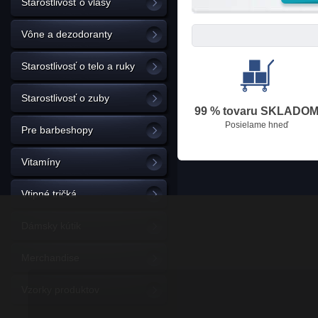
Starostlivosť o vlasy
Vône a dezodoranty
Starostlivosť o telo a ruky
Starostlivosť o zuby
99 % tovaru SKLADO
Posielame hneď
Pre barbeshopy
Vitamíny
Vtipné tričká
Dámsky kútik
Merchandise
Vzorky produktov