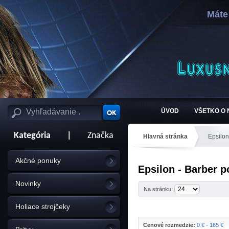
Máte
ÚVOD
VŠETKO O
Kategória
|
Značka
Hlavná stránka
Epsilon
Akčné ponuky
Epsilon - Barber p
Novinky
Na stránku:
Holiace strojčeky
Cenové rozmedzie:
0 € - 165 €