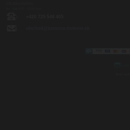
Otv. doba predajne:
Po - Pia 8:00 - 16:00 hod.
+420 725 548 405
obchod@luxusne-holenie.sk
Mapa strá