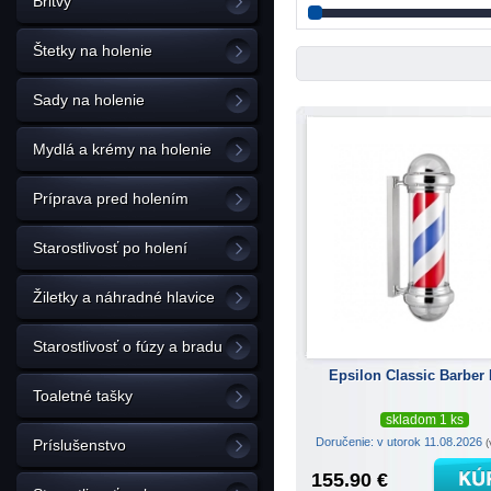
Britvy
Štetky na holenie
Sady na holenie
Mydlá a krémy na holenie
Príprava pred holením
Starostlivosť po holení
Žiletky a náhradné hlavice
Starostlivosť o fúzy a bradu
Epsilon Classic Barber
Toaletné tašky
skladom 1 ks
Doručenie: v utorok 11.08.2026
(
Príslušenstvo
155.90 €