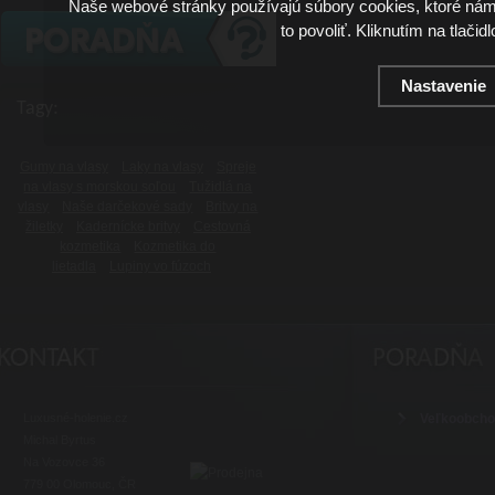
Naše webové stránky používajú súbory cookies, ktoré ná
to povoliť. Kliknutím na tlačid
Nastavenie
Tagy:
Gumy na vlasy
Laky na vlasy
Spreje
na vlasy s morskou soľou
Tužidlá na
vlasy
Naše darčekové sady
Britvy na
žiletky
Kadernícke britvy
Cestovná
kozmetika
Kozmetika do
lietadla
Lupiny vo fúzoch
Luxusné-holenie.cz
Veľkoobch
Michal Byrtus
Na Vozovce 36
779 00 Olomouc, ČR