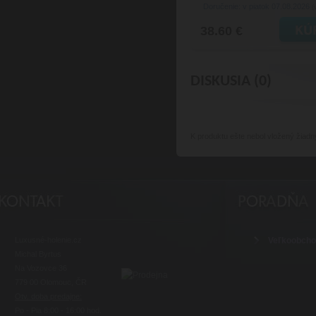
Doručenie: v piatok 07.08.2026
(
38.60 €
DISKUSIA (0)
K produktu
ešte nebol vložený žiadn
Luxusné-holenie.cz
Veľkoobch
Michal Byrtus
Na Vozovce 36
779 00 Olomouc, ČR
Otv. doba predajne:
Po - Pia 8:00 - 16:00 hod.