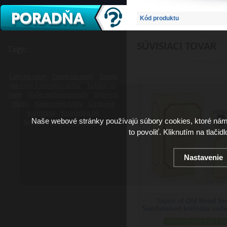
Kód produktu
SÚVISIACI TOVAR
Tagy:
Laky na vlasy
Gumy na vlasy
Spreje
na vlasy s morskou soľou
Tužidlá na
vlasy
Naše darčekové sady
Britvy na
žiletky
Kadernícke britvy
Cestovná
kozmetika
Kozmetika do
Naše webové stránky používajú súbory cookies, ktoré ná
lietadla
Lupiny vo fúzoch
to povoliť. Kliknutím na tlačid
Nastavenie
Taylor of Old Bond Str
Sandalwood kolínska voda
skladom viac než 5 ks