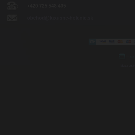
+420 725 548 405
obchod@luxusne-holenie.sk
Mapa strá