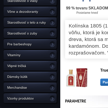
Starostlivosť o vlasy
99 % tovaru SKLADO
Vône a dezodoranty
Posielame hneď
Starostlivosť o telo a ruky
Kolínska 1805 (10
vôňu, ktorá je k
Starostlivosť o zuby
dreva, ktorá sa
Pre barbeshopy
kardamónom. Do
rozprašovačom. 
Vitamíny
Vtipné tričká
True
Dámsky kútik
Pa
Merchandise
Vzorky produktov
PARAMETRE