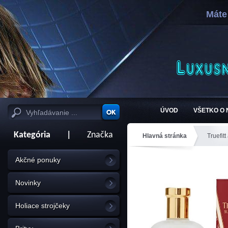
Máte
ÚVOD
VŠETKO O
Kategória
|
Značka
Hlavná stránka
Truefitt
Akčné ponuky
Novinky
Holiace strojčeky