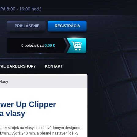
 Pá 8:00 - 16:00 hod.)
PRIHLÁSENIE
REGISTRÁCIA
0 položiek
za
0.00 €
PRE BARBERSHOPY
KONTAKT
vlasy
wer Up Clipper
a vlasy
pper strojek na vlasy se sebevědomým designem
./min., výdrž 240 min. a přesné nastavení délky