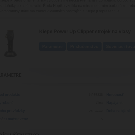
Kiepe Professional je italský výrobce z městečka Premana v Lombardii. Od 60. let vy
kadeřníky po celém světě. Řada Hepike vznikla na míru moderním barberům – robu
kompromisy. Itálie má tradici v kvalitních nástrojích a Kiepe ji reprezentuje.
Kiepe Power Up Clipper strojek na vlasy
Parametre
Príslušenstvo
Súvisiaci tova
ARAMETRE
ód produktu
Hmotnosť
KPE6338
yrobené
Napájanie
Čína
oba prevádzky
Doba nabíjania
240
minút
očet nadstavcov
5