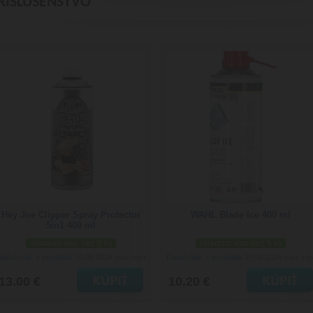
RÍSLUŠENSTVO
Hey Joe Clipper Spray Protector
WAHL Blade Ice 400 ml
5in1 400 ml
skladom viac než 5 ks
skladom viac než 5 ks
Doručenie: v pondelok 10.08.2026
Doručenie: v pondelok 10.08.2026
(viac info)
(viac info
13.00 €
10.20 €