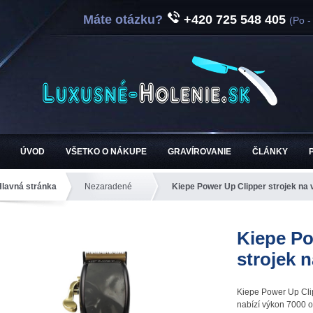
Máte otázku?
+420 725 548 405
(Po -
ÚVOD
VŠETKO O NÁKUPE
GRAVÍROVANIE
ČLÁNKY
Hlavná stránka
Nezaradené
Kiepe Power Up Clipper strojek na 
Kiepe Po
strojek n
Kiepe Power Up Cli
nabízí výkon 7000 ot