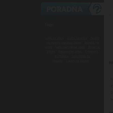
Tagy:
Laky na vlasy
Gumy na vlasy
Spreje
na vlasy s morskou soľou
Tužidlá na
vlasy
Naše darčekové sady
Britvy na
žiletky
Kadernícke britvy
Cestovná
kozmetika
Kozmetika do
lietadla
Lupiny vo fúzoch
P
K
V
D
P