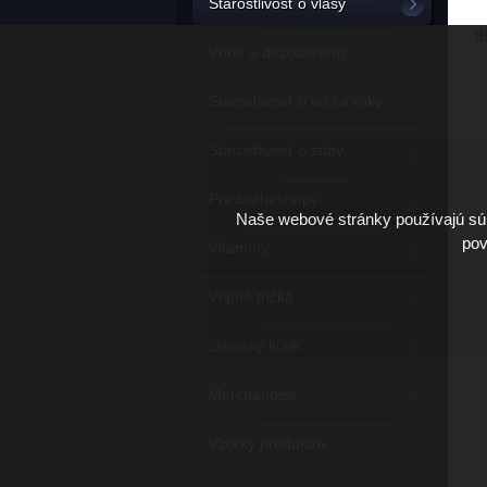
Starostlivosť o vlasy
9
Vône a dezodoranty
Starostlivosť o telo a ruky
Starostlivosť o zuby
Pre barbeshopy
Naše webové stránky používajú súb
pov
Vitamíny
Vtipné tričká
Dámsky kútik
Merchandise
Vzorky produktov