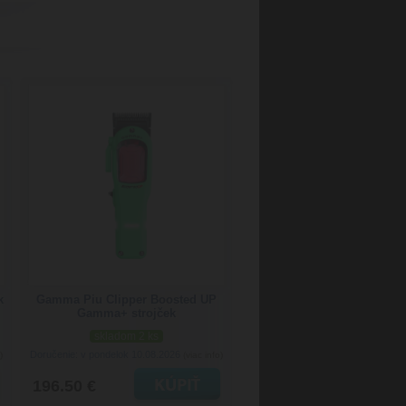
k
Gamma Piu Clipper Boosted UP
Gamma+ strojček
skladom 2 ks
Doručenie: v pondelok 10.08.2026
)
(viac info)
196.50 €