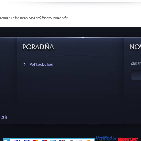
produktu
ešte nebol vložený žiadny komentár.
Zadajt
Veľkoobchod
.sk