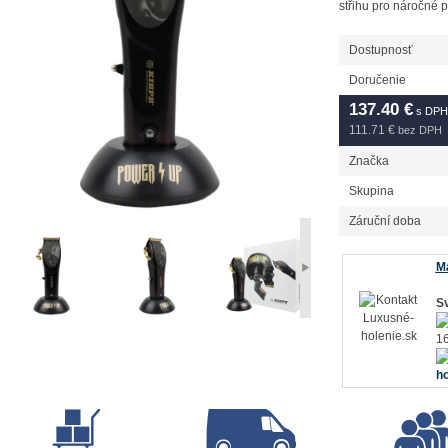
střihu pro náročné p
Dostupnosť
Doručenie
137.40
€
s DPH
111.71 €
bez DPH
Značka
Skupina
Záruční doba
Má
Sv
16
ho