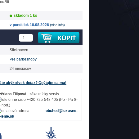
oužití.
skladom 1 ks
v pondelok 10.08.2026
(viac info)
Slickhaven
Pre barbeshopy
24 mesiacov
te akýkoľvek dotaz? Opýtajte sa ma!
ětlana Filipová
- zákaznícky servis
+420 725 548 405 (Po - Pá 8-
 hod.)
obchod@luxusne-
lenie.sk