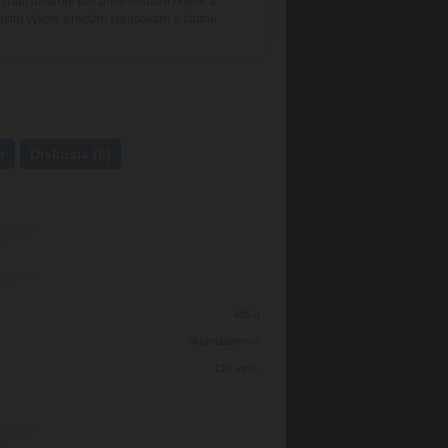
rábí nástroje pro profesionální holiče a
stní výkon, precizní zpracování a žádné
r
Diskusia (0)
405
g
akumulátorové
120
minút