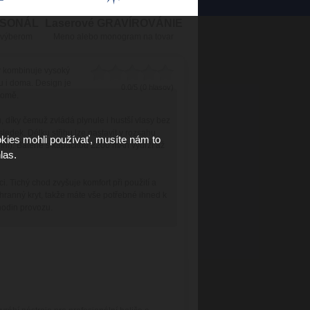
RSONÁL
Laserové GRAVÍROVÁNIE
 výberom
Meno alebo monogram na tovar
rý kombinuje vysoký
u i doma. Design je
0.0/5 (0 hlasov)
domě.
 díky čemuž zvládá plynule i hustší vlasy bez
ledek. Délku střihu lze nastavit v rozsahu
kies mohli používať, musíte nám to
 mm). Baterie s kapacitou 2200 mAh vydrží až
las.
i. Tichý chod zvyšuje komfort při použití a
 ochranný kryt, takže máte vše potřebné ihned k
hodin provozu.