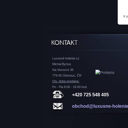
K 
Luxusné-holenie.cz
Michal Byrtus
Na Vozovce 36
779 00 Olomouc, ČR
Otv. doba predajne:
Po - Pia 8:00 - 16:00 hod.
+420 725 548 405
obchod@luxusne-holenie