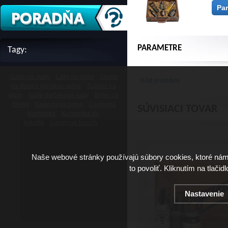
Pa
PARAMETRE
Tagy:
Gumy na vlasy
Laky na vlasy
Spreje
Kód produktu
na vlasy s morskou soľou
Tužidlá na
vlasy
Naše darčekové sady
Britvy na
žiletky
Kadernícke britvy
Cestovná
SÚVISIACI TOVAR
kozmetika
Kozmetika do
lietadla
Lupiny vo fúzoch
Naše webové stránky používajú súbory cookies, ktoré ná
to povoliť. Kliknutím na tlačid
Nastavenie