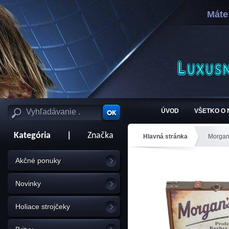
Máte
ÚVOD
VŠETKO O
Kategória
|
Značka
Hlavná stránka
Morga
Akčné ponuky
Novinky
Holiace strojčeky