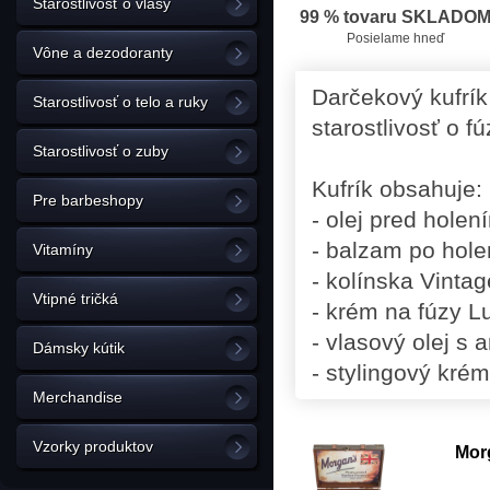
Starostlivosť o vlasy
99 % tovaru SKLADO
Posielame hneď
Vône a dezodoranty
Darčekový kufrí
Starostlivosť o telo a ruky
starostlivosť o f
Starostlivosť o zuby
Kufrík obsahuje:
Pre barbeshopy
- olej pred holen
- balzam po hole
Vitamíny
- kolínska Vinta
Vtipné tričká
- krém na fúzy L
- vlasový olej s
Dámsky kútik
- stylingový krém
Merchandise
Vzorky produktov
Mor