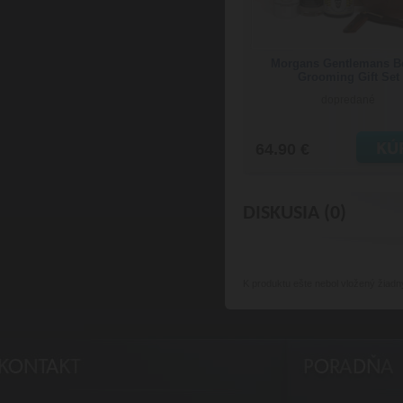
Morgans Gentlemans B
Grooming Gift Set
dopredané
64.90 €
DISKUSIA (0)
K produktu
ešte nebol vložený žiadn