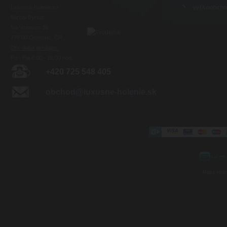
Luxusné-holenie.cz
Veľkoobch
Michal Byrtus
Na Vozovce 36
779 00 Olomouc, ČR
Otv. doba predajne:
Po - Pia 8:00 - 16:00 hod.
+420 725 548 405
obchod@luxusne-holenie.sk
Mapa strá