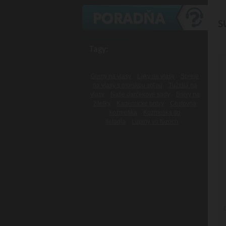
S
Tagy:
Gumy na vlasy
Laky na vlasy
Spreje
na vlasy s morskou soľou
Tužidlá na
vlasy
Naše darčekové sady
Britvy na
žiletky
Kadernícke britvy
Cestovná
kozmetika
Kozmetika do
lietadla
Lupiny vo fúzoch