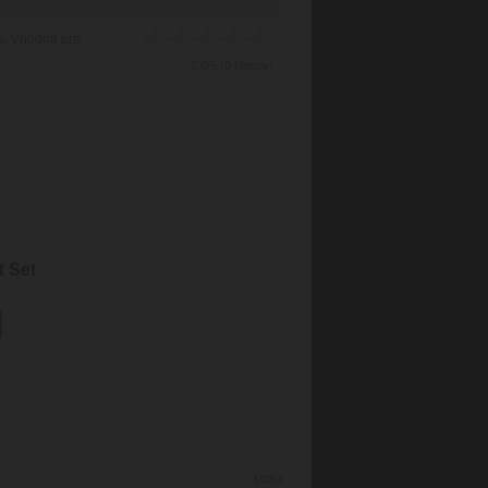
ns. Vhodná pre
0.0/5 (0 hlasov)
 Set
M064