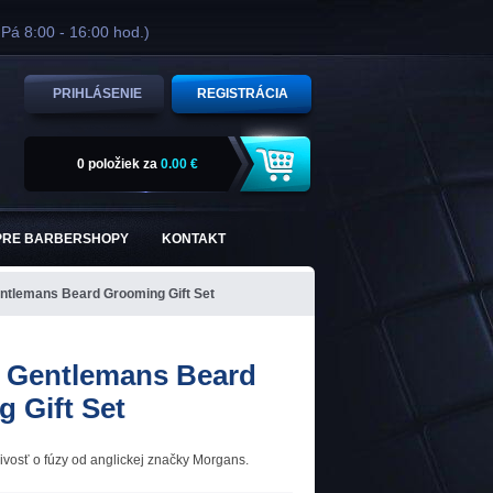
 Pá 8:00 - 16:00 hod.)
PRIHLÁSENIE
REGISTRÁCIA
0 položiek
za
0.00 €
PRE BARBERSHOPY
KONTAKT
ntlemans Beard Grooming Gift Set
 Gentlemans Beard
 Gift Set
livosť o fúzy od anglickej značky Morgans.