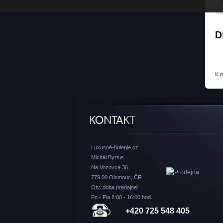
D
K 
Luxusné-holenie.cz
Michal Byrtus
Na Vozovce 36
779 00 Olomouc, ČR
Otv. doba predajne:
Po - Pia 8:00 - 16:00 hod.
+420 725 548 405