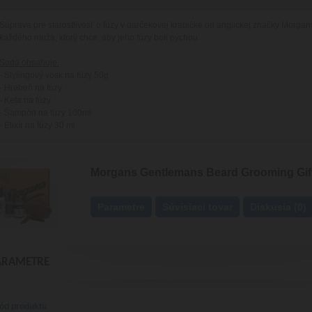
Súprava pre starostlivosť o fúzy v darčekovej krabičke od anglickej značky Morga
každého muža, ktorý chce, aby jeho fúzy boli pýchou.
Sada obsahuje:
- Stylingový vosk na fúzy 50g
- Hrebeň na fúzy
- Kefa na fúzy
- Šampón na fúzy 100ml
- Elixír na fúzy 30 ml
Morgans Gentlemans Beard Grooming Gift
Parametre
Súvisiaci tovar
Diskusia (0)
ARAMETRE
ód produktu