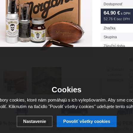
Dostupnosť
64.90
€
s DPH
52.76 €
bez DPH
Značka
Skupina
Záruční doba
Má
Sv
16
Cookies
ho
ory cookies, ktoré nám pomáhajú s ich vylepšovaním. Aby sme coo
oliť. Kliknutím na tlačidlo "Povoliť všetky cookies" udeľujete tento súh
Nastavenie
Povoliť všetky cookies
9 % tovaru SKLADOM
Doprava ZADARMO
Odborný PE
Posielame hneď
Pri objednávke nad 100 EUR
Naozaj pomôže s