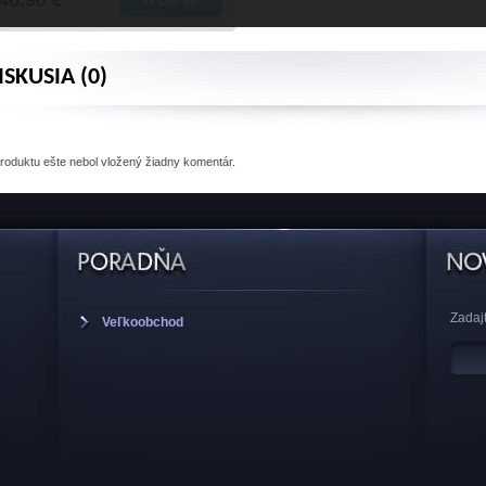
46.90 €
ISKUSIA (0)
produktu
ešte nebol vložený žiadny komentár.
Zadajt
Veľkoobchod