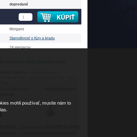
dopredané
Morgans
Starostlivosť o fúzy a bradu
24 mesiacov
te akýkoľvek dotaz? Opýtajte sa ma!
ětlana Filipová
- zákaznícky servis
+420 725 548 405 (Po - Pá 8-
 hod.)
obchod@luxusne-
lenie.sk
kies mohli používať, musíte nám to
las.
RSONÁL
Laserové GRAVÍROVÁNIE
 výberom
Meno alebo monogram na tovar