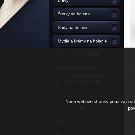
Britvy
Štetky na holenie
Sady na holenie
Mydlá a krémy na holenie
Príprava pred holením
Starostlivosť po holení
Žiletky a náhradné hlavice
Starostlivosť o fúzy a bradu
Naše webové stránky používajú súb
pov
Toaletné tašky
Príslušenstvo
9