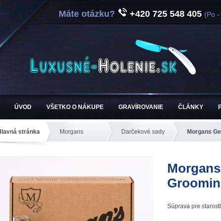
Máte otázku?
+420 725 548 405
(Po -
ÚVOD
VŠETKO O NÁKUPE
GRAVÍROVANIE
ČLÁNKY
Hlavná stránka
Morgans
Darčekové sady
Morgans Ge
Morgans
Grooming
Súprava pre starost