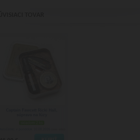
ÚVISIACI TOVAR
Captain Fawcett Ricki Hall,
súprava na fúzy
skladom 2 ks
Doručenie: v pondelok 10.08.2026
(viac info)