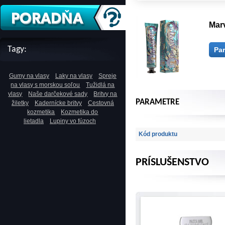
Marv
Tagy:
Pa
Gumy na vlasy
Laky na vlasy
Spreje
na vlasy s morskou soľou
Tužidlá na
vlasy
Naše darčekové sady
Britvy na
PARAMETRE
žiletky
Kadernícke britvy
Cestovná
kozmetika
Kozmetika do
lietadla
Lupiny vo fúzoch
Kód produktu
PRÍSLUŠENSTVO