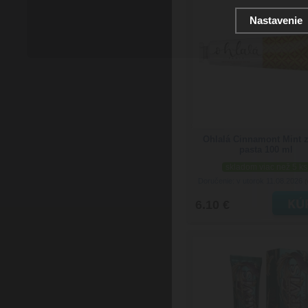
Nastavenie
Ohlalá Cinnamont Mint 
pasta 100 ml
skladom viac než 5 ks
Doručenie: v utorok 11.08.2026
(
6.10 €