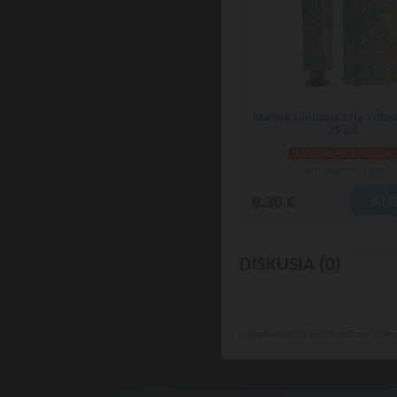
Marvis Sinuous Lily zubn
75 ml
dočasne nedostupné
Doručenie: na dotaz
8.30 €
DISKUSIA (0)
K produktu
ešte nebol vložený žiadn