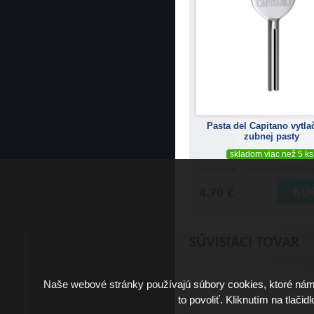
Pasta del Capitano vytl
zubnej pasty
skladom viac než 5 ks
Doručenie: v utorok 11.08.2026
(
4.70 €
SÚVISIACI TOVAR
Naše webové stránky používajú súbory cookies, ktoré ná
to povoliť. Kliknutím na tlačid