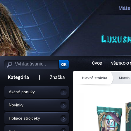
Máte
ÚVOD
VŠETKO O
Kategória
|
Značka
Hlavná stránka
Marvis
Akčné ponuky
Novinky
Holiace strojčeky