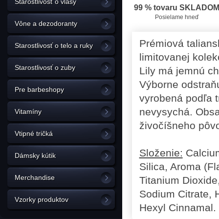
Starostlivosť o vlasy
99 % tovaru SKLADO
Posielame hneď
Vône a dezodoranty
Prémiová talians
Starostlivosť o telo a ruky
limitovanej kolek
Starostlivosť o zuby
Lily má jemnú ch
Výborne odstraň
Pre barbeshopy
vyrobená podľa t
nevysychá. Obsah
Vitamíny
živočíšneho pôvo
Vtipné tričká
Složenie:
Calcium
Dámsky kútik
Silica, Aroma (Fl
Merchandise
Titanium Dioxide
Sodium Citrate, H
Vzorky produktov
Hexyl Cinnamal.