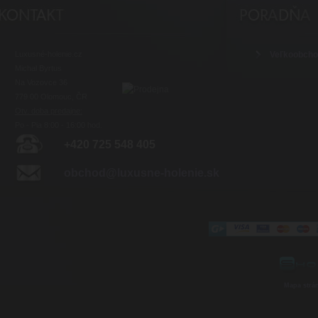
Luxusné-holenie.cz
Veľkoobch
Michal Byrtus
Na Vozovce 36
779 00 Olomouc, ČR
Otv. doba predajne:
Po - Pia 8:00 - 16:00 hod.
+420 725 548 405
obchod@luxusne-holenie.sk
Mapa strá