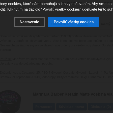
ory cookies, ktoré nám pomáhajú s ich vylepšovaním. Aby sme coo
9 % tovaru SKLADOM
Doprava ZADARMO
Odborný PE
oliť. Kliknutím na tlačidlo "Povoliť všetky cookies" udeľujete tento súh
Posielame hneď
Pri objednávke nad 100 EUR
Naozaj pomôže s
Nastavenie
Povoliť všetky cookies
Fixácia:
silne tužiaci
Vzhľad:
matný
Silne tužiaci vosk na vlasy Marmara Barber (150 ml) dodáva vlasom matný vzhľad.
vyživuje a zabraňuje ich vypadávaniu. Vosk je na olejovej báze, ale možno ho jed
Nezanecháva žiadne zvyšky vo vlasoch a je určený pre všetky typy vlasov. So sla
Turecku.
Použitie:
Množstvo veľkosti mandle rozotrite v dlaniach a votrite do umytých a vy
Upravte vlasy do požadovanej podoby.
Zloženie:
Aqua, Ceteareth-25, PEG-7 Glyceryl Cocoate, Glycerín, Laureth-4, Parfém
Bromo-2-Nitropropane-1,3-Di, Iodopropyl BUtylcarbamate Hexyl Cinnamal, D-Limo
Marmara Barber Keratin Matte vosk na vla
Parametre
Súvisiaci tovar
Diskusia (0)