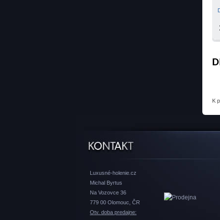
D
K 
Luxusné-holenie.cz
Michal Byrtus
Na Vozovce 36
779 00 Olomouc, ČR
Otv. doba predajne: