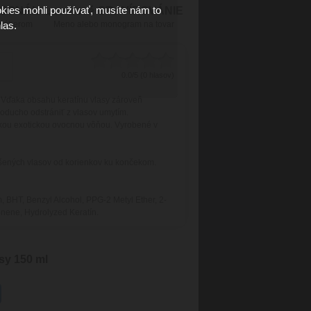
kies mohli používať, musíte nám to
RSONÁL
Laserové GRAVÍROVÁNIE
las.
 výberom
Meno alebo monogram na tovar
0.0/5 (0 hlasov)
 Vďaka obsahu keratínu vlasy zároveň
noducho odstrániť z vlasov umytím.
dkou exotickou ovocnou vôňou. Vyrobené v
sušených vlasov od korienkov ku končekom.
, BHT, Benzyl Alcohol, PPG-2 Metyl Ether, 2-
nene, Hydrolyzed Keratín.
sy 150 ml