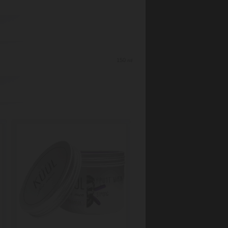
150
ml