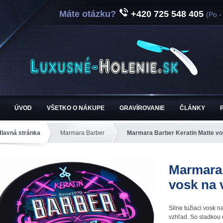
Máte otázku?
+420 725 548 405
(Po -
ÚVOD
VŠETKO O NÁKUPE
GRAVÍROVANIE
ČLÁNKY
Hlavná stránka
Marmara Barber
Marmara Barber Keratin Matte vo
Marmara 
vosk na 
Silne tužiaci vosk
vzhľad. So sladkou