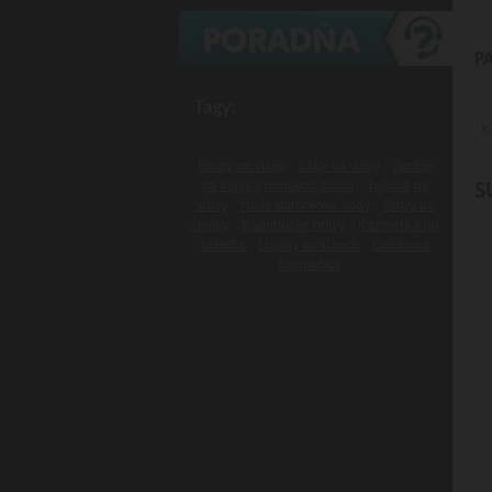
P
Tagy:
K
Gumy na vlasy
Laky na vlasy
Spreje
na vlasy s morskou soľou
Tužidlá na
S
vlasy
Naše darčekové sady
Britvy na
žiletky
Kadernícke britvy
Kozmetika do
lietadla
Lupiny vo fúzoch
Cestovná
kozmetika