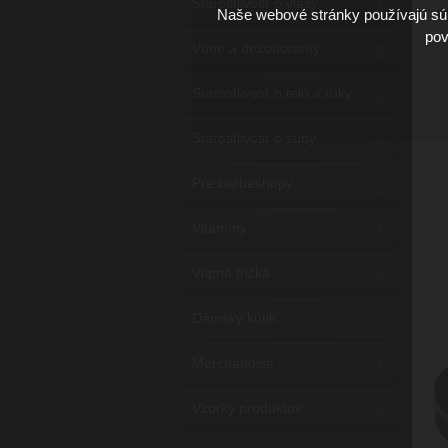
Starostlivosť o vlasy
Naše webové stránky používajú súb
9
pov
Vône a dezodoranty
Starostlivosť o telo a ruky
Starostlivosť o zuby
Pre barbeshopy
Vitamíny
Vtipné tričká
Dámsky kútik
Merchandise
Vzorky produktov