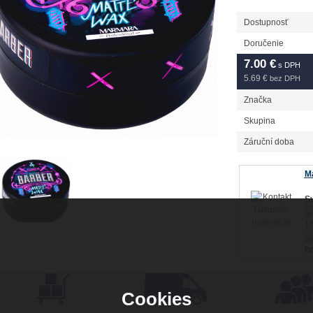
Dostupnosť
Doručenie
7.00
€
s DPH
5.69 €
bez DPH
Značka
Skupina
Záruční doba
Má
Sv
16
ho
Cookies