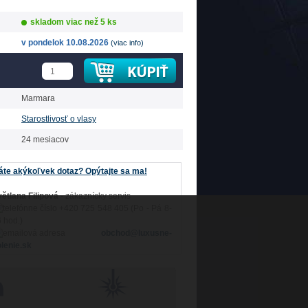
skladom viac než 5 ks
v pondelok 10.08.2026
(viac info)
Marmara
Starostlivosť o vlasy
24 mesiacov
te akýkoľvek dotaz? Opýtajte sa ma!
ětlana Filipová
- zákaznícky servis
+420 725 548 405 (Po - Pá 8-
 hod.)
obchod@luxusne-
lenie.sk