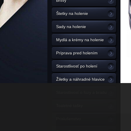
Britvy
Štetky na holenie
Sady na holenie
Mydlá a krémy na holenie
Príprava pred holením
Starostlivosť po holení
Žiletky a náhradné hlavice
Starostlivosť o fúzy a bradu
Toaletné tašky
Príslušenstvo