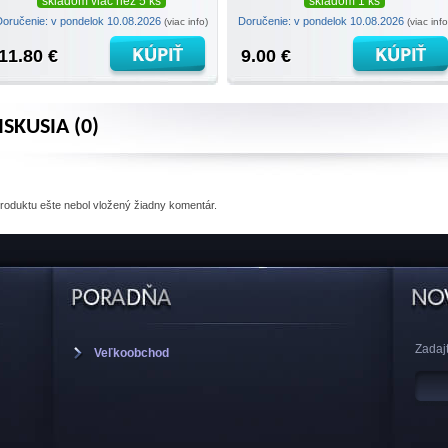
skladom viac než 5 ks
skladom 1 ks
Doručenie: v pondelok 10.08.2026
Doručenie: v pondelok 10.08.2026
(viac info)
(viac info
11.80 €
9.00 €
ISKUSIA (0)
produktu
ešte nebol vložený žiadny komentár.
Zadajt
Veľkoobchod