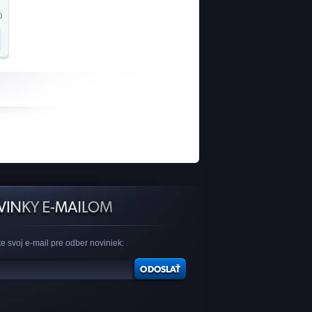
)
e svoj e-mail pre odber noviniek: