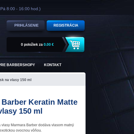
 Pá 8:00 - 16:00 hod.)
PRIHLÁSENIE
REGISTRÁCIA
0 položiek
za
0.00 €
PRE BARBERSHOPY
KONTAKT
sk na vlasy 150 ml
Barber Keratin Matte
vlasy 150 ml
 na vlasy Marmara Barber dodáva vlasom matný
 exotickou ovocnou vôňou.