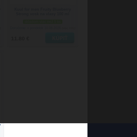
y
Kuul for men Fruity Blueberry
Strong vosk na vlasy 100 ml
skladom viac než 5 ks
Doručenie: v pondelok 10.08.2026
)
(viac info)
11.80 €
y