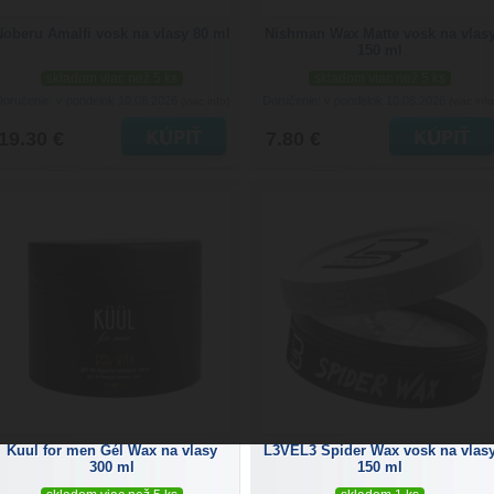
Noberu Amalfi vosk na vlasy 80 ml
Nishman Wax Matte vosk na vlas
150 ml
skladom viac než 5 ks
skladom viac než 5 ks
Doručenie: v pondelok 10.08.2026
Doručenie: v pondelok 10.08.2026
(viac info)
(viac info
19.30 €
7.80 €
Kuul for men Gél Wax na vlasy
L3VEL3 Spider Wax vosk na vlas
300 ml
150 ml