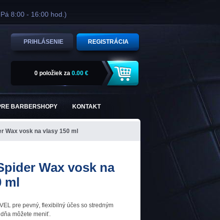
 Pá 8:00 - 16:00 hod.)
PRIHLÁSENIE
REGISTRÁCIA
0 položiek
za
0.00 €
PRE BARBERSHOPY
KONTAKT
r Wax vosk na vlasy 150 ml
Spider Wax vosk na
0 ml
VEL pre pevný, flexibilný účes so stredným
 dňa môžete meniť.