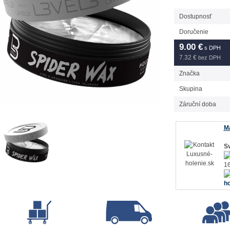
Dostupnosť
Doručenie
9.00
€
s DPH
7.32 €
bez DPH
Značka
Skupina
Záruční doba
Má
Sv
16
ho