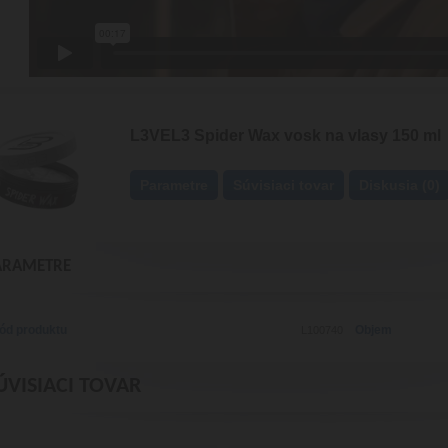
L3VEL3 Spider Wax vosk na vlasy 150 ml
Parametre
Súvisiaci tovar
Diskusia (0)
ARAMETRE
ód produktu
Objem
L100740
ÚVISIACI TOVAR