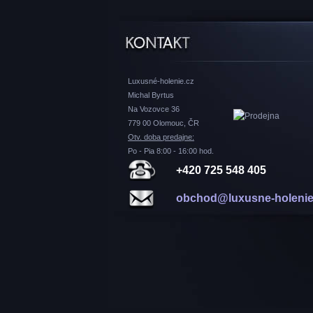
Luxusné-holenie.cz
Michal Byrtus
Na Vozovce 36
779 00 Olomouc, ČR
Otv. doba predajne:
Po - Pia 8:00 - 16:00 hod.
+420 725 548 405
obchod@luxusne-holenie