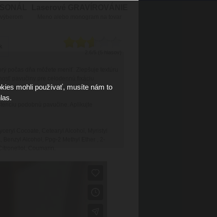
RSONÁL
Laserové GRAVÍROVÁNIE
 výberom
Meno alebo monogram na tovar
k
2.6/5 (5 hlasov)
orý počas dňa môžete meniť. Zlepšuje textúru
nosť pavučiny pre celodennú fixáciu.
kies mohli používať, musíte nám to
las.
istenciu podobnú pavučine. Aplikujte
eryl Cocoate, Cetearyl Alcohol, Myristyl
, Benzyl Alcohol, Ppg-2 Methyl Ether , 2-
Citronellol, Coumarin.