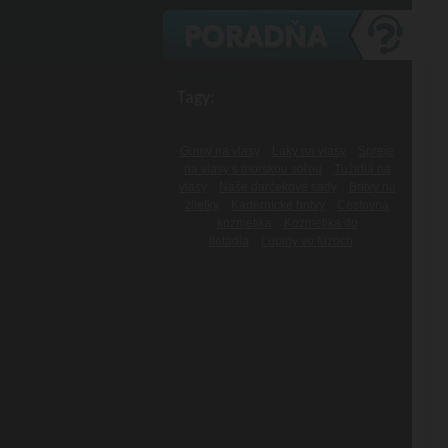
Tagy:
Gumy na vlasy
Laky na vlasy
Spreje
na vlasy s morskou soľou
Tužidlá na
vlasy
Naše darčekové sady
Britvy na
žiletky
Kadernícke britvy
Cestovná
kozmetika
Kozmetika do
lietadla
Lupiny vo fúzoch