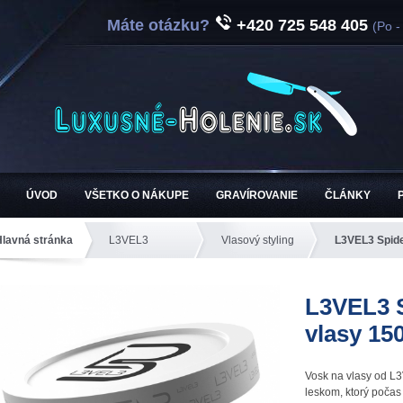
Máte otázku?
+420 725 548 405
(Po -
ÚVOD
VŠETKO O NÁKUPE
GRAVÍROVANIE
ČLÁNKY
Hlavná stránka
L3VEL3
Vlasový styling
L3VEL3 Spide
L3VEL3 
vlasy 15
Vosk na vlasy od L3
leskom, ktorý počas