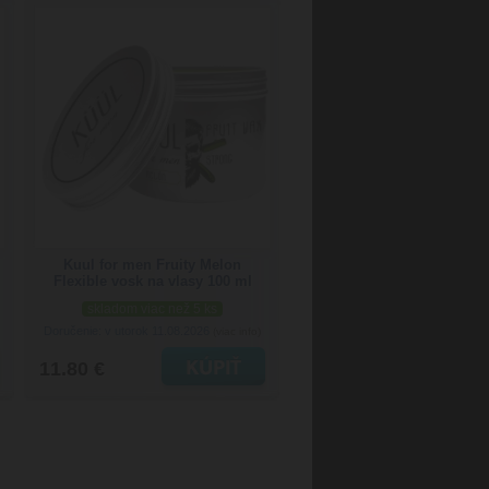
Kuul for men Fruity Melon
Flexible vosk na vlasy 100 ml
skladom viac než 5 ks
Doručenie: v utorok 11.08.2026
(viac info)
11.80 €