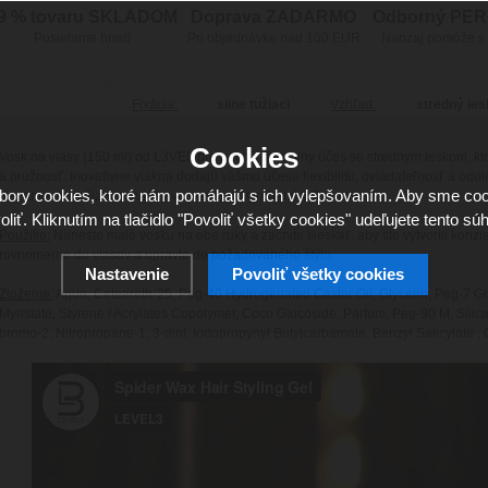
9 % tovaru SKLADOM
Doprava ZADARMO
Odborný PE
Posielame hneď
Pri objednávke nad 100 EUR
Naozaj pomôže s
Fixácia:
silne tužiaci
Vzhľad:
stredný les
Cookies
Vosk na vlasy (150 ml) od L3VEL pre pevný, flexibilný účes so stredným leskom, kt
a pružnosť. Inovatívne vlákna dodajú vášmu účesu flexibilitu, ovládateľnosť a odol
ory cookies, ktoré nám pomáhajú s ich vylepšovaním. Aby sme coo
Nezanecháva žiadne zvyšky vo vlasoch. Vyrobené v Turecku.
oliť. Kliknutím na tlačidlo "Povoliť všetky cookies" udeľujete tento súh
Použitie:
Naneste malé vosku na obe ruky a začnite tlieskať, aby ste vytvorili konz
rovnomerne do vlasov a upravte do požadovaného štýlu.
Nastavenie
Povoliť všetky cookies
Zloženie:
Aqua, Ceteareth-25, Peg-40 Hydrogenated Castor Oil, Glycerin, Peg-7 Glyc
Myristate, Styrene / Acrylates Copolymer, Coco Glucoside, Parfum, Peg-90 M, Silica
bromo-2, Nitropropane-1, 3-diol, Iodopropynyl Butylcarbamate, Benzyl Salicylate , 