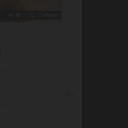
150
ml