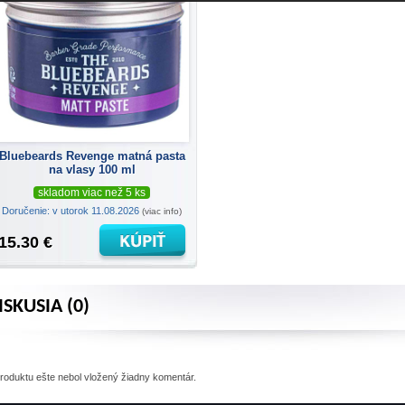
Bluebeards Revenge matná pasta
na vlasy 100 ml
skladom viac než 5 ks
Doručenie: v utorok 11.08.2026
(viac info)
15.30 €
ISKUSIA (0)
produktu
ešte nebol vložený žiadny komentár.