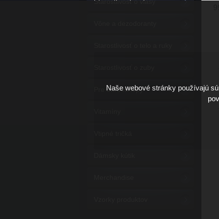
Starostlivosť o vlasy
9
Vône a dezodoranty
Starostlivosť o telo a ruky
Starostlivosť o zuby
Naše webové stránky používajú súb
Pre barbeshopy
pov
Vitamíny
Vtipné tričká
Dámsky kútik
Merchandise
Vzorky produktov