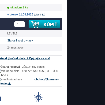
skladom 1 ks
v utorok 11.08.2026
(viac info)
L3VEL3
Starostlivosť o vlasy
24 mesiacov
te akýkoľvek dotaz? Opýtajte sa ma!
ětlana Filipová
- zákaznícky servis
+420 725 548 405 (Po - Pá 8-
 hod.)
obchod@luxusne-
lenie.sk