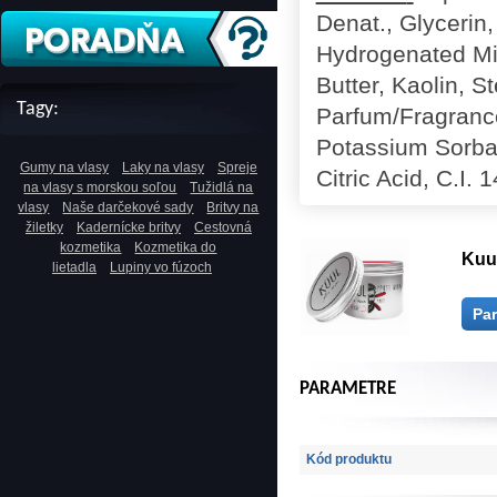
Denat., Glycerin
Hydrogenated Mic
Butter, Kaolin, 
Tagy:
Parfum/Fragranc
Potassium Sorbat
Gumy na vlasy
Laky na vlasy
Spreje
Citric Acid, C.I. 
na vlasy s morskou soľou
Tužidlá na
vlasy
Naše darčekové sady
Britvy na
žiletky
Kadernícke britvy
Cestovná
kozmetika
Kozmetika do
Kuul
lietadla
Lupiny vo fúzoch
Pa
PARAMETRE
Kód produktu