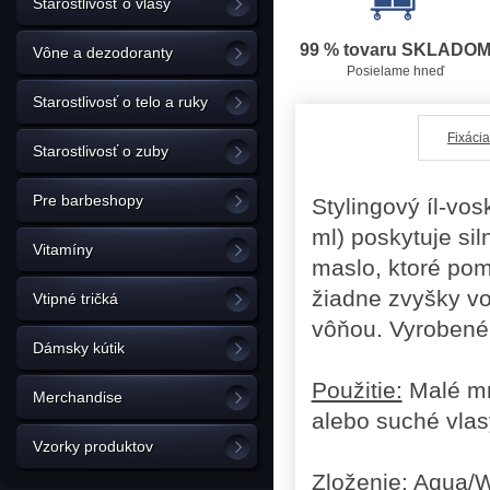
Starostlivosť o vlasy
99 % tovaru SKLADO
Vône a dezodoranty
Posielame hneď
Starostlivosť o telo a ruky
Fixácia
Starostlivosť o zuby
Pre barbeshopy
Stylingový íl-vo
ml) poskytuje si
Vitamíny
maslo, ktoré po
žiadne zvyšky vo
Vtipné tričká
vôňou. Vyrobené
Dámsky kútik
Použitie:
Malé mn
Merchandise
alebo suché vlasy
Vzorky produktov
Zloženie
:
Aqua/Wa