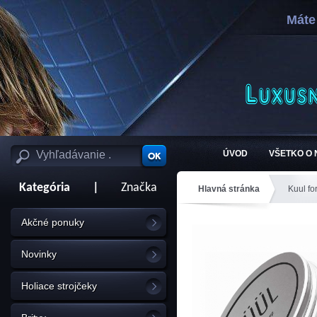
Máte
ÚVOD
VŠETKO O
Kategória
|
Značka
Hlavná stránka
Kuul fo
Akčné ponuky
Novinky
Holiace strojčeky