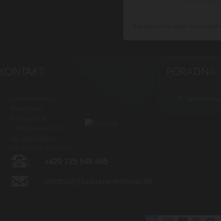
K produktu
ešte nebol vložený žiadn
Luxusné-holenie.cz
Veľkoobch
Michal Byrtus
Na Vozovce 36
779 00 Olomouc, ČR
Otv. doba predajne:
Po - Pia 8:00 - 16:00 hod.
+420 725 548 405
obchod@luxusne-holenie.sk