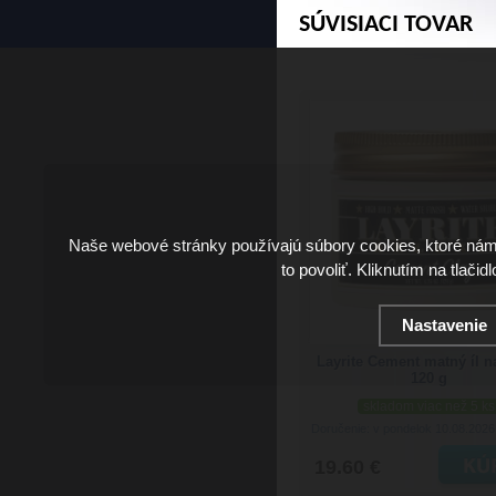
SÚVISIACI TOVAR
Naše webové stránky používajú súbory cookies, ktoré ná
to povoliť. Kliknutím na tlačid
Nastavenie
Layrite Cement matný íl n
120 g
skladom viac než 5 ks
Doručenie: v pondelok 10.08.202
19.60 €