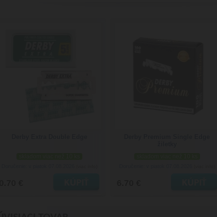
Derby Extra Double Edge
Derby Premium Single Edge
žiletky
skladom viac než 10 ks
skladom viac než 10 ks
Doručenie: v piatok 07.08.2026
Doručenie: v piatok 07.08.2026
(viac info)
(viac info)
0.70 €
6.70 €