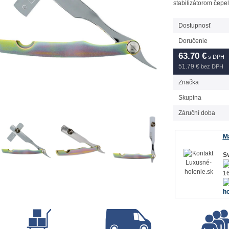
stabilizátorom čepe
Dostupnosť
Doručenie
63.70
€
s DPH
51.79 €
bez DPH
Značka
Skupina
Záruční doba
Má
Sv
16
ho