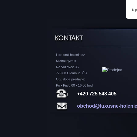
K 
Luxusné-holenie.cz
Michal Byrtus
Na Vozovce 36
779 00 Olomouc, ČR
Otv. doba predajne:
Po - Pia 8:00 - 16:00 hod.
+420 725 548 405
obchod@luxusne-holenie