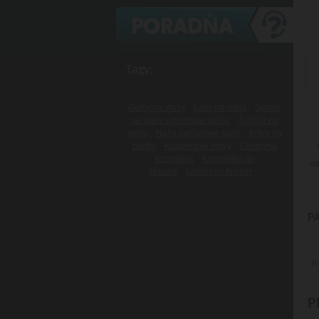
Tagy:
Gumy na vlasy
Laky na vlasy
Spreje
na vlasy s morskou soľou
Tužidlá na
vlasy
Naše darčekové sady
Britvy na
žiletky
Kadernícke britvy
Cestovná
kozmetika
Kozmetika do
lietadla
Lupiny vo fúzoch
P
K
P