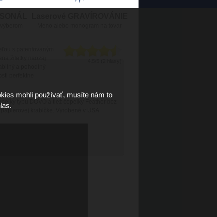
RSONÁL
Laserové GRAVÍROVÁNIE
 výberom
Meno alebo monogram na tovar
eľou s patentovaným
na žiletky naozaj
4.5/5 (2 hlasy)
abilný a pohodlný
sti perfektne
kies mohli používať, musíte nám to
epelky typu DOVO a tiež čepelky Feather bez
las.
 papierovej krabičke. Vyrobené v USA.