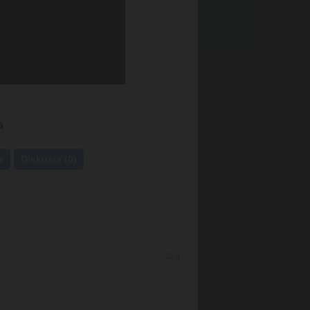
a
r
Diskusia (0)
53
g