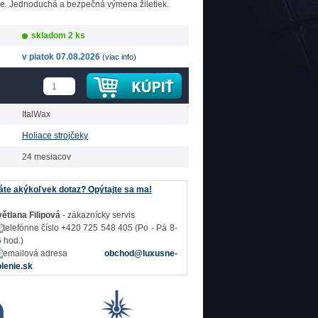
le. Jednoduchá a bezpečná výmena žiletiek.
skladom 2 ks
v piatok 07.08.2026
(viac info)
ItalWax
Holiace strojčeky
24 mesiacov
te akýkoľvek dotaz? Opýtajte sa ma!
ětlana Filipová
- zákaznícky servis
+420 725 548 405 (Po - Pá 8-
 hod.)
obchod@luxusne-
lenie.sk