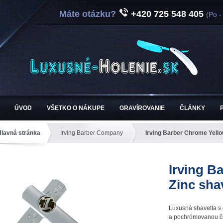
Máte otázku?
+420 725 548 405
(Po -
ÚVOD
VŠETKO O NÁKUPE
GRAVÍROVANIE
ČLÁNKY
Hlavná stránka
Irving Barber Company
Irving Barber Chrome Yello
Irving B
Zinc sha
Luxusná shavetta s
a pochrómovanou č