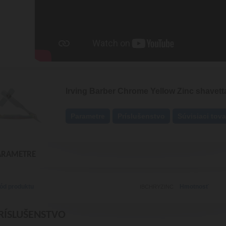
Irving Barber Chrome Yellow Zinc shavett
Parametre
Príslušenstvo
Súvisiaci tova
ARAMETRE
ód produktu
Hmotnosť
IBCHRYZINC
RÍSLUŠENSTVO