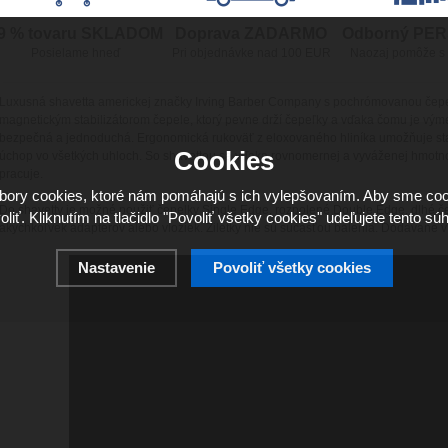
9 % tovaru SKLADOM
Doprava ZADARMO
Odborný PE
Posielame hneď
Pri objednávke nad 100 EUR
Naozaj pomôže s
Luxusná shavetta americkej značky Irving Barber Company s pochrómovanou čep
magnetickým stabilizátorom čepele, ktorý pevne drží čepeľky a vďaka čomu je výme
bezpečná a jednoduchá. Ergonomická rukoväť z eloxovaného hliníka umožňuje st
Cookies
úchop vo všetkých uhloch. So shavettou sa vďaka rovnomernej a vyváženej hmotno
pracuje.
ory cookies, ktoré nám pomáhajú s ich vylepšovaním. Aby sme coo
Do shavetty je možné použiť čepelky Single Edge, rozpolené Double Edge, dlhé č
oliť. Kliknutím na tlačidlo "Povoliť všetky cookies" udeľujete tento súh
akýchkoľvek adaptérov alebo vložiek. Žiletky nie sú súčasťou balenia. Dodávané v
Nastavenie
Povoliť všetky cookies