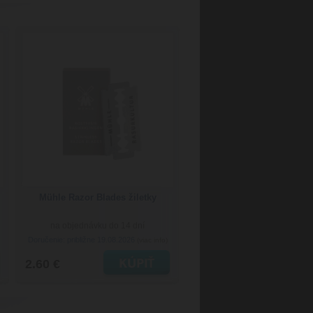
Mühle Razor Blades žiletky
na objednávku do 14 dní
Doručenie: približne 19.08.2026
(viac info)
2.60 €