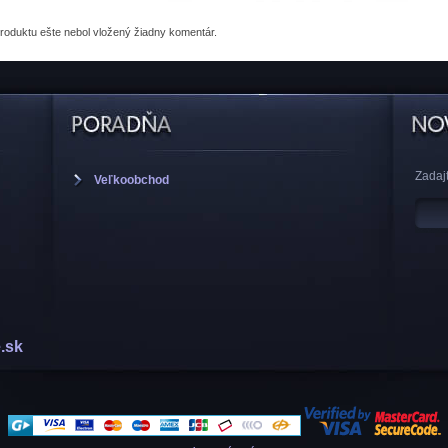
produktu
ešte nebol vložený žiadny komentár.
Zadajt
Veľkoobchod
.sk