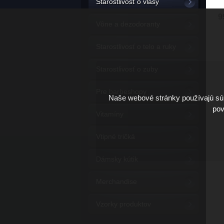
Starostlivosť o vlasy
9
Vône a dezodoranty
Starostlivosť o telo a ruky
Starostlivosť o zuby
Pre barbeshopy
Naše webové stránky používajú súb
pov
Vitamíny
Vtipné tričká
Dámsky kútik
Merchandise
Vzorky produktov