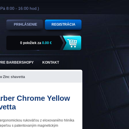
 Pá 8:00 - 16:00 hod.)
PRIHLÁSENIE
REGISTRÁCIA
0 položiek
za
0.00 €
PRE BARBERSHOPY
KONTAKT
w Zinc shavetta
arber Chrome Yellow
vetta
 ergonomickou rukoväťou z eloxovaného hliníka
epeľou s patentovaným magnetickým