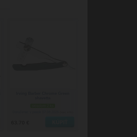
c
Irving Barber Chrome Green
shavetta
skladom 2 ks
Doručenie: v piatok 07.08.2026
(viac info)
63.70 €