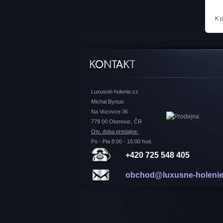
K 
Luxusné-holenie.cz
Michal Byrtus
Na Vozovce 36
779 00 Olomouc, ČR
Otv. doba predajne:
Po - Pia 8:00 - 16:00 hod.
+420 725 548 405
obchod@luxusne-holenie