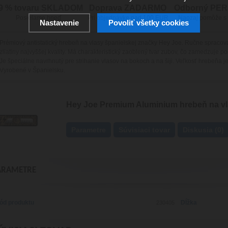
9 % tovaru SKLADOM
Doprava ZADARMO
Odborný PE
Posielame hneď
Pri objednávke nad 100 EUR
Naozaj pomôže s
Nastavenie
Povoliť všetky cookies
Prémiový
antistatický
hrebeň
na
vlasy
španielskej
značky
Hey
Joe
.
Ručne
spracov
zliatiny
najvyššej kvality
.
Má
charakteristický
zaoblený
tvar
zubov
,
čo zamedzuje
po
Je špeciálne
navrhnutý
pre
strihanie
vlasov na
bokoch
a
na
šiji
.
Veľkosť
hrebeňa
j
Vyrobené
v Španielsku
.
Hey Joe Premium Aluminium hrebeň na v
Parametre
Súvisiaci tovar
Diskusia (0)
ARAMETRE
ód produktu
Dĺžka
230405