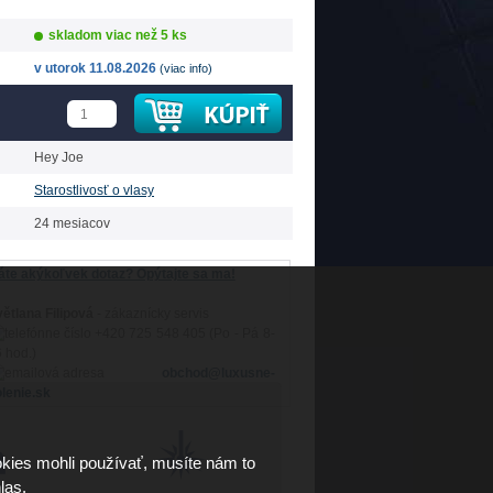
skladom viac než 5 ks
v utorok 11.08.2026
(viac info)
Hey Joe
Starostlivosť o vlasy
24 mesiacov
te akýkoľvek dotaz? Opýtajte sa ma!
ětlana Filipová
- zákaznícky servis
+420 725 548 405 (Po - Pá 8-
 hod.)
obchod@luxusne-
lenie.sk
kies mohli používať, musíte nám to
las.