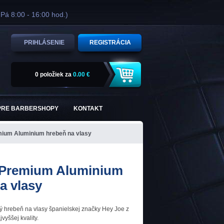
 Pá 8:00 - 16:00 hod.)
PRIHLÁSENIE
REGISTRÁCIA
0 položiek
za
0.00 €
PRE BARBERSHOPY
KONTAKT
ium Aluminium hrebeň na vlasy
 Premium Aluminium
a vlasy
ký hrebeň na vlasy španielskej značky Hey Joe z
jvyššej kvality.