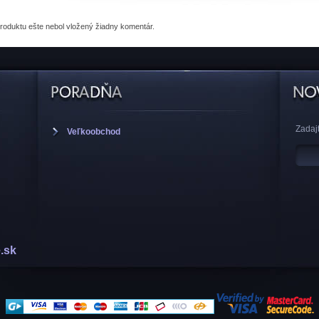
produktu
ešte nebol vložený žiadny komentár.
Zadajt
Veľkoobchod
.sk