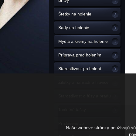
Britvy
Štetky na holenie
Sady na holenie
Mydlá a krémy na holenie
Príprava pred holením
Starostlivosť po holení
Žiletky a náhradné hlavice
Starostlivosť o fúzy a bradu
Toaletné tašky
Príslušenstvo
Naše webové stránky používajú súb
pov