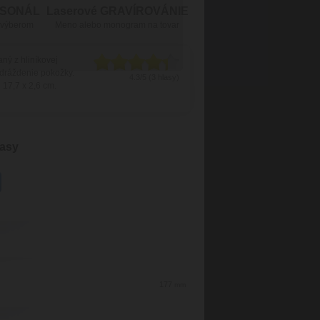
RSONÁL
Laserové GRAVÍROVÁNIE
 výberom
Meno alebo monogram na tovar
aný
z hliníkovej
dráždenie
pokožky
.
4.3/5 (3 hlasy)
e
17,7
x
2,6
cm
.
lasy
177
mm