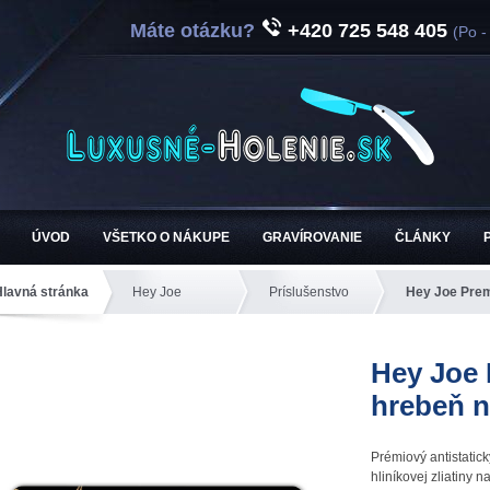
Máte otázku?
+420 725 548 405
(Po -
ÚVOD
VŠETKO O NÁKUPE
GRAVÍROVANIE
ČLÁNKY
Hlavná stránka
Hey Joe
Príslušenstvo
Hey Joe Prem
Hey Joe
hrebeň n
Prémiový antistatic
hliníkovej zliatiny na