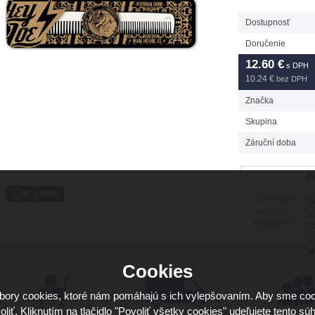
Dostupnosť
Doručenie
12.60
€
s DPH
10.24 €
bez DPH
Značka
Skupina
Záruční doba
Má
Sv
16
ho
Cookies
ory cookies, ktoré nám pomáhajú s ich vylepšovaním. Aby sme coo
oliť. Kliknutím na tlačidlo "Povoliť všetky cookies" udeľujete tento súh