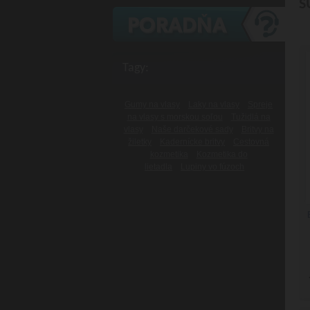
S
Tagy:
Gumy na vlasy
Laky na vlasy
Spreje
na vlasy s morskou soľou
Tužidlá na
vlasy
Naše darčekové sady
Britvy na
žiletky
Kadernícke britvy
Cestovná
kozmetika
Kozmetika do
lietadla
Lupiny vo fúzoch