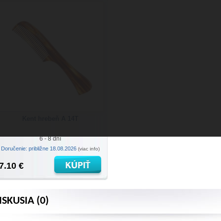
Kent hrebeň A 14T
6 - 8 dní
Doručenie: približne 18.08.2026
(viac info)
7.10 €
ISKUSIA (0)