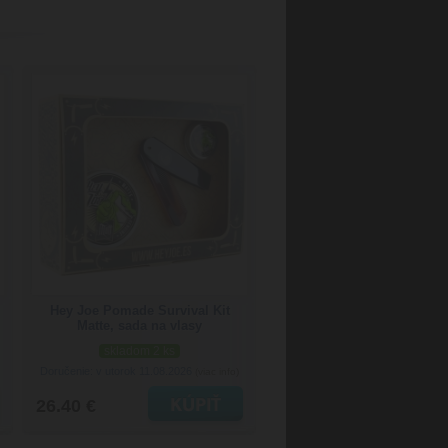
Hey Joe Pomade Survival Kit
Matte, sada na vlasy
skladom 2 ks
Doručenie: v utorok 11.08.2026
(viac info)
26.40 €