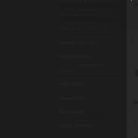
Starostlivosť o vlasy
9
Vône a dezodoranty
Starostlivosť o telo a ruky
Starostlivosť o zuby
Pre barbeshopy
Vitamíny
Vtipné tričká
Dámsky kútik
P
Merchandise
K
Vzorky produktov