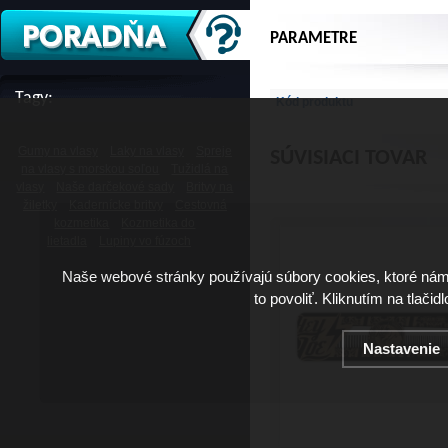
PARAMETRE
Tagy:
Kód produktu
Gumy na vlasy
Laky na vlasy
Spreje
SÚVISIACI TOVAR
na vlasy s morskou soľou
Tužidlá na
vlasy
Naše darčekové sady
Britvy na
žiletky
Kadernícke britvy
Cestovná
kozmetika
Kozmetika do
lietadla
Lupiny vo fúzoch
Naše webové stránky používajú súbory cookies, ktoré ná
to povoliť. Kliknutím na tlačid
Nastavenie