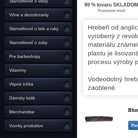
Starostlivosť o vlasy
99 % tovaru SKLADO
Posielame hneď
Vône a dezodoranty
Hrebeň od angli
Starostlivosť o telo a ruky
vyrobený z revol
Starostlivosť o zuby
materiálu známeh
plastu je lisovan
Pre barbeshopy
procesu výroby p
Vitamíny
Vodeodolný hrebe
Vtipné tričká
zaoblené.
Dámsky kútik
Blu
Merchandise
Pa
Vzorky produktov