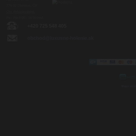
779 00 Olomouc, ČR
Otv. doba predajne:
Po - Pia 8:00 - 16:00 hod.
+420 725 548 405
obchod@luxusne-holenie.sk
Mapa strá