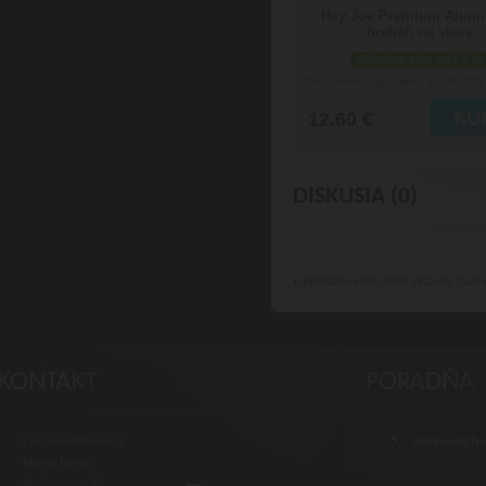
Hey Joe Premium Alum
hrebeň na vlasy
skladom viac než 5 ks
Doručenie: v pondelok 10.08.202
12.60 €
DISKUSIA (0)
K produktu
ešte nebol vložený žiadn
Luxusné-holenie.cz
Veľkoobch
Michal Byrtus
Na Vozovce 36