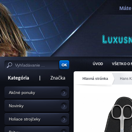
Máte
ÚVOD
VŠETKO O
Kategória
|
Značka
Hlavná stránka
Hans K
Akčné ponuky
Novinky
Holiace strojčeky