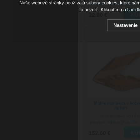
Naše webové stránky používajú súbory cookies, ktoré ná
Doručenie: v piatok 07.08.2026
(
to povoliť. Kliknutím na tlačid
22.80 €
Nastavenie
Mühle manikúra v kož
púzdre
na objednávku do 14 d
Doručenie: približne 19.08.2026
(
152.60 €