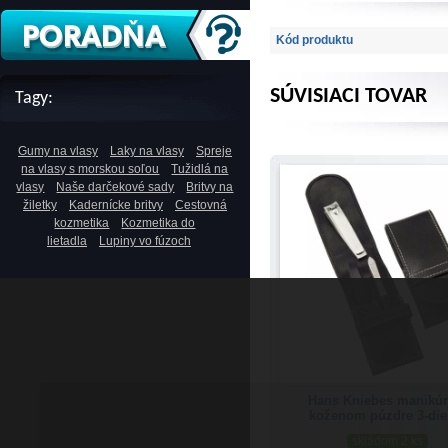
Kód produktu
SÚVISIACI TOVAR
Tagy:
Gumy na vlasy
Laky na vlasy
Spreje
na vlasy s morskou soľou
Tužidlá na
vlasy
Naše darčekové sady
Britvy na
žiletky
Kadernícke britvy
Cestovná
kozmetika
Kozmetika do
lietadla
Lupiny vo fúzoch
Hans Kniebes manikúr
koženom púzdre 3-die
skladom 2 ks