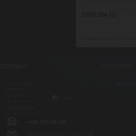
DISKUSIA (0)
K produktu
ešte nebol vložený žiadn
Luxusné-holenie.cz
Veľkoobch
Michal Byrtus
Na Vozovce 36
779 00 Olomouc, ČR
Otv. doba predajne:
Po - Pia 8:00 - 16:00 hod.
+420 725 548 405
obchod@luxusne-holenie.sk