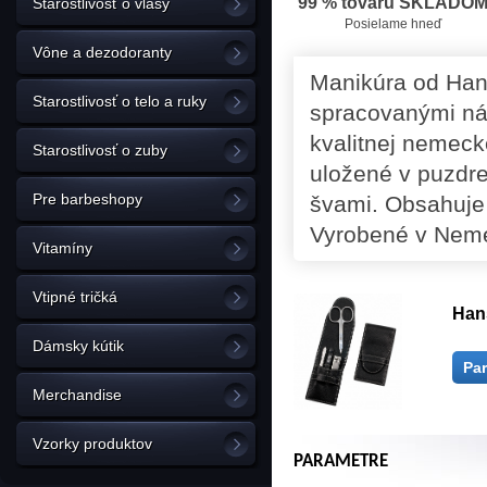
99 % tovaru SKLADO
Starostlivosť o vlasy
Posielame hneď
Vône a dezodoranty
Manikúra od Han
Starostlivosť o telo a ruky
spracovanými nás
kvalitnej nemeck
Starostlivosť o zuby
uložené v puzdre
Pre barbeshopy
švami. Obsahuje n
Vyrobené v Nem
Vitamíny
Vtipné tričká
Han
Dámsky kútik
Pa
Merchandise
Vzorky produktov
PARAMETRE