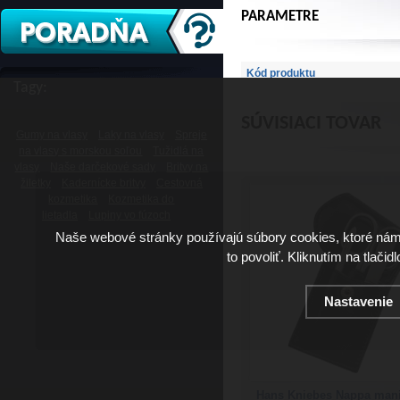
PARAMETRE
Kód produktu
Tagy:
SÚVISIACI TOVAR
Gumy na vlasy
Laky na vlasy
Spreje
na vlasy s morskou soľou
Tužidlá na
vlasy
Naše darčekové sady
Britvy na
žiletky
Kadernícke britvy
Cestovná
kozmetika
Kozmetika do
lietadla
Lupiny vo fúzoch
Naše webové stránky používajú súbory cookies, ktoré ná
to povoliť. Kliknutím na tlačid
Nastavenie
Hans Kniebes Nappa mani