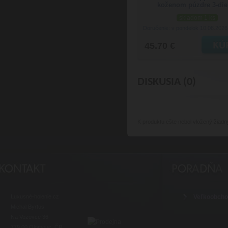
koženom púzdre 3-die
skladom 1 ks
Doručenie: v pondelok 10.08.202
45.70 €
DISKUSIA (0)
K produktu
ešte nebol vložený žiadn
Luxusné-holenie.cz
Veľkoobch
Michal Byrtus
Na Vozovce 36
779 00 Olomouc, ČR