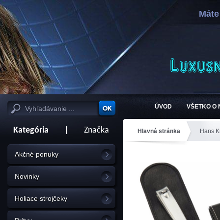
Máte
ÚVOD
VŠETKO O
Kategória
|
Značka
Hlavná stránka
Hans K
Akčné ponuky
Novinky
Holiace strojčeky