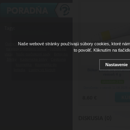
Tagy:
Naše webové stránky používajú súbory cookies, ktoré ná
Gumy na vlasy
Laky na vlasy
Spreje
na vlasy s morskou soľou
Tužidlá na
to povoliť. Kliknutím na tlačid
vlasy
Naše darčekové sady
Britvy na
žiletky
Kadernícke britvy
Cestovná
Nastavenie
kozmetika
Kozmetika do
lietadla
Lupiny vo fúzoch
Böker pasta na obťahov
remeň 4 g
skladom 2 ks
Doručenie: v utorok 11.08.2026
(
8.60 €
DISKUSIA (0)