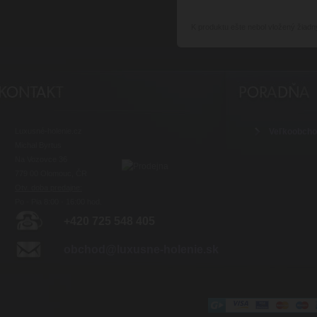
K produktu
ešte nebol vložený žiadn
Luxusné-holenie.cz
Veľkoobch
Michal Byrtus
Na Vozovce 36
779 00 Olomouc, ČR
Otv. doba predajne:
Po - Pia 8:00 - 16:00 hod.
+420 725 548 405
obchod@luxusne-holenie.sk