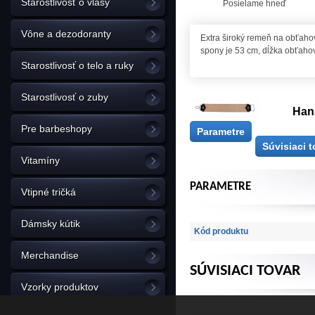
Starostlivosť o vlasy
Posielame hneď
Vône a dezodoranty
Extra široký remeň na obťahova
spony je 53 cm, dĺžka obťahov
Starostlivosť o telo a ruky
Starostlivosť o zuby
Han
Pre barbeshopy
Parametre
Súvisiaci t
Vitamíny
PARAMETRE
Vtipné tričká
Dámsky kútik
Kód produktu
Merchandise
SÚVISIACI TOVAR
Vzorky produktov