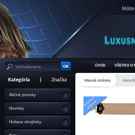
Máte
ÚVOD
VŠETKO O
Kategória
|
Značka
Hlavná stránka
Hans Ba
Akčné ponuky
Novinky
Holiace strojčeky