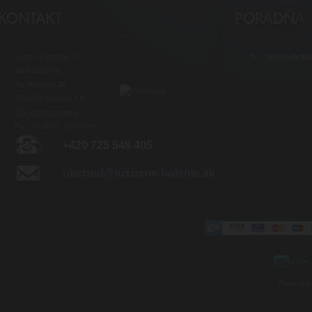
Luxusné-holenie.cz
Veľkoobch
Michal Byrtus
Na Vozovce 36
779 00 Olomouc, ČR
Otv. doba predajne:
Po - Pia 8:00 - 16:00 hod.
+420 725 548 405
obchod@luxusne-holenie.sk
Mapa strá