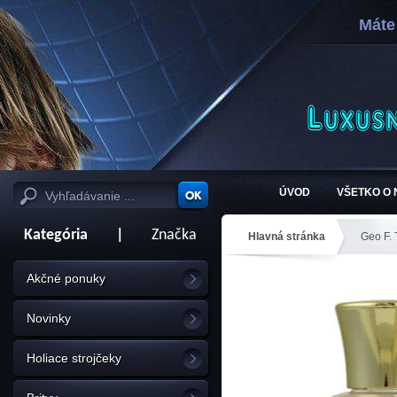
Máte
ÚVOD
VŠETKO O
Kategória
|
Značka
Hlavná stránka
Geo F.
Akčné ponuky
Novinky
Holiace strojčeky