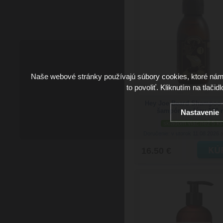
Naše webové stránky používajú súbory cookies, ktoré ná
to povoliť. Kliknutím na tlačid
Hey Joe Beard Shampoo 
šampón na fúzy 120 
Nastavenie
skladom viac než 5 ks
Doručenie: v utorok 11.08.2026
(
16.50 €