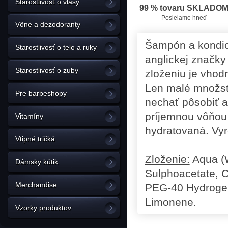
Starostlivosť o vlasy
99 % tovaru SKLADO
Posielame hneď
Vône a dezodoranty
Šampón a kondici
Starostlivosť o telo a ruky
anglickej značky
Starostlivosť o zuby
zloženiu je vhod
Len malé množstv
Pre barbeshopy
nechať pôsobiť a
príjemnou vôňou 
Vitamíny
hydratovaná. Vyr
Vtipné tričká
Zloženie:
Aqua (W
Dámsky kútik
Sulphoacetate, C
Merchandise
PEG-40 Hydrogen
Limonene.
Vzorky produktov