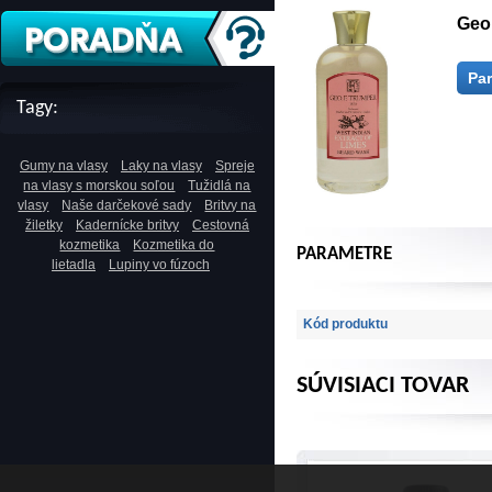
Geo
Pa
Tagy:
Gumy na vlasy
Laky na vlasy
Spreje
na vlasy s morskou soľou
Tužidlá na
vlasy
Naše darčekové sady
Britvy na
žiletky
Kadernícke britvy
Cestovná
kozmetika
Kozmetika do
PARAMETRE
lietadla
Lupiny vo fúzoch
Kód produktu
SÚVISIACI TOVAR