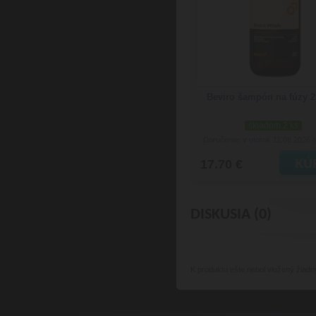
Beviro šampón na fúzy 2
skladom 2 ks
Doručenie: v utorok 11.08.2026
(
17.70 €
DISKUSIA (0)
K produktu
ešte nebol vložený žiadn