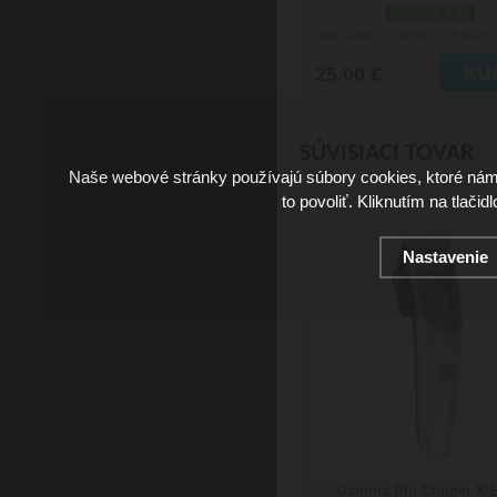
skladom 1 ks
Doručenie: v utorok 11.08.2026
(
25.00 €
SÚVISIACI TOVAR
Naše webové stránky používajú súbory cookies, ktoré ná
to povoliť. Kliknutím na tlačid
Nastavenie
Gamma Piu Clipper X-