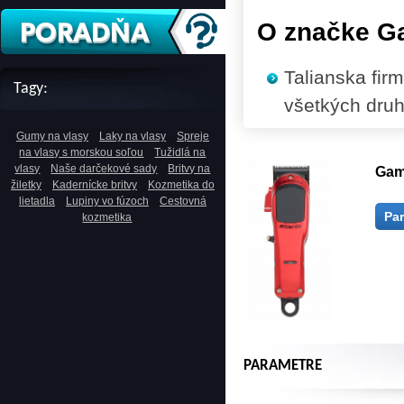
O značke G
Talianska fir
Tagy:
všetkých druh
Gumy na vlasy
Laky na vlasy
Spreje
na vlasy s morskou soľou
Tužidlá na
vlasy
Naše darčekové sady
Britvy na
Gam
žiletky
Kadernícke britvy
Kozmetika do
lietadla
Lupiny vo fúzoch
Cestovná
Pa
kozmetika
PARAMETRE