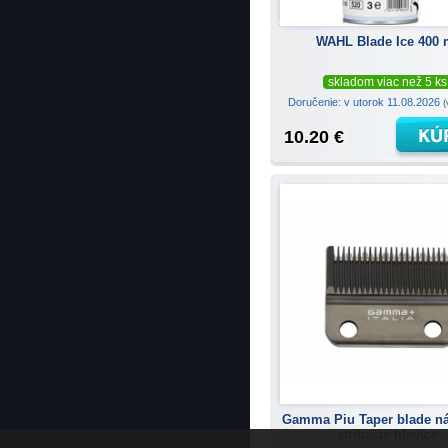
WAHL Blade Ice 400 
skladom viac než 5 ks
Doručenie: v utorok 11.08.2026
(
10.20 €
Gamma Piu Taper blade n
strihacie hlavice