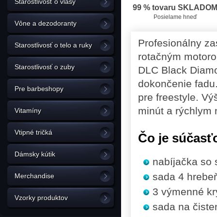
Starostlivosť o vlasy
99 % tovaru SKLADO
Posielame hneď
Vône a dezodoranty
Profesionálny z
Starostlivosť o telo a ruky
rotačným motorom
Starostlivosť o zuby
DLC Black Diamo
dokončenie fadu.
Pre barbeshopy
pre freestyle. Vý
minút a rýchlym 
Vitamíny
Vtipné tričká
Čo je súčasť
Dámsky kútik
nabíjačka so
sada 4 hrebe
Merchandise
3 výmenné kryt
Vzorky produktov
sada na čiste