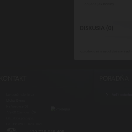
Top jede jak hodiny
DISKUSIA (0)
K produktu
ešte nebol vložený žiadn
Luxusné-holenie.cz
Veľkoobch
Michal Byrtus
Na Vozovce 36
779 00 Olomouc, ČR
Otv. doba predajne:
Po - Pia 8:00 - 16:00 hod.