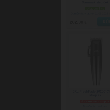
Gamma+ strojček
skladom 3 ks
Doručenie: v utorok 11.08.2026
(
202.30 €
JRL FreshFade 2020C Cl
strojček
dočasne nedostupné
Doručenie: na dotaz