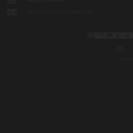
+420 725 548 405
obchod@luxusne-holenie.sk
Mapa strá