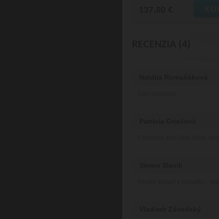
137.80 €
RECENZIA (4)
Natália Romaňáková
Som spokojná...
Patrícia Griešová
S tovarom som vždy veľmi spo
Simon Slavik
Strojek dorazil v poriadku , vy
Vladimír Závodský