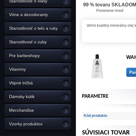
Starostlivosť o vlasy
99 % tovaru SKLADO
Posielame hneď
Vône a dezodoranty
Veľmi kvalitný minerálny olej 
Starostlivosť o telo a ruky
Starostlivosť o zuby
Pre barbeshopy
WAHL
Vitamíny
Pa
Vtipné tričká
PARAMETRE
Dámsky kútik
Merchandise
Kód produktu
Vzorky produktov
SÚVISIACI TOVAR