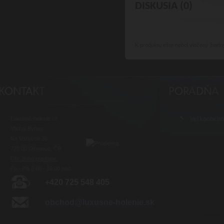
DISKUSIA (0)
K produktu
ešte nebol vložený žiadn
Luxusné-holenie.cz
Veľkoobch
Michal Byrtus
Na Vozovce 36
779 00 Olomouc, ČR
Otv. doba predajne:
Po - Pia 8:00 - 16:00 hod.
+420 725 548 405
obchod@luxusne-holenie.sk