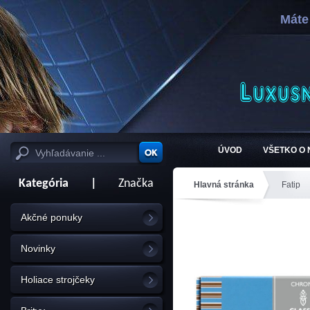
Máte
ÚVOD
VŠETKO O
Kategória
|
Značka
Hlavná stránka
Fatip
Akčné ponuky
Novinky
Holiace strojčeky