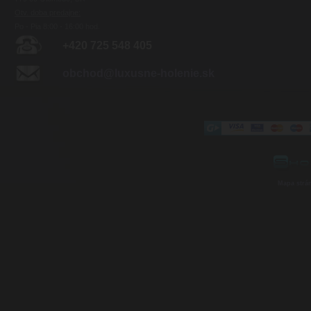
Otv. doba predajne:
Po - Pia 8:00 - 16:00 hod.
+420 725 548 405
obchod@luxusne-holenie.sk
Mapa strá