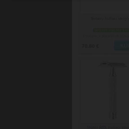
Noberu holiaci strojč
skladom viac než 5 ks
Doručenie: v piatok 07.08.2026
(
70.80 €
Mühle R89, holiaci stro