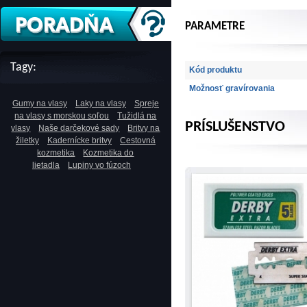
PARAMETRE
Tagy:
Kód produktu
Možnosť gravírovania
Gumy na vlasy
Laky na vlasy
Spreje
na vlasy s morskou soľou
Tužidlá na
PRÍSLUŠENSTVO
vlasy
Naše darčekové sady
Britvy na
žiletky
Kadernícke britvy
Cestovná
kozmetika
Kozmetika do
lietadla
Lupiny vo fúzoch