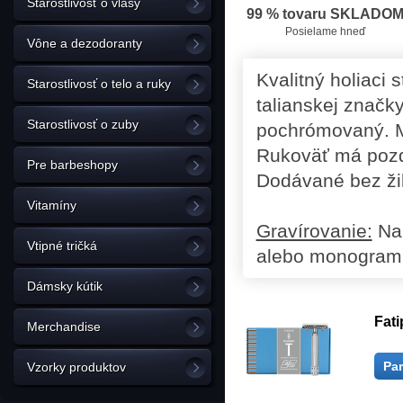
Starostlivosť o vlasy
99 % tovaru SKLADO
Posielame hneď
Vône a dezodoranty
Kvalitný holiaci s
Starostlivosť o telo a ruky
talianskej značky
Starostlivosť o zuby
pochrómovaný. Má
Rukoväť má pozdĺ
Pre barbeshopy
Dodávané bez žil
Vitamíny
Gravírovanie:
Na 
Vtipné tričká
alebo monogram
Dámsky kútik
Fat
Merchandise
Pa
Vzorky produktov