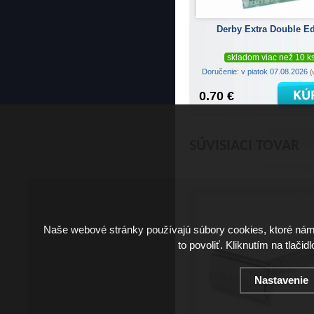
Derby Extra Double E
skladom viac než 10 k
Doručenie: v piatok 07.08.2026
(
0.70 €
SÚVISIACI TOVAR
Naše webové stránky používajú súbory cookies, ktoré ná
to povoliť. Kliknutím na tlačid
Nastavenie