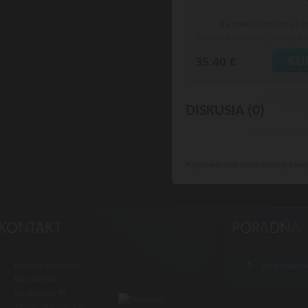
na objednávku do 14 d
Doručenie: približne 19.08.2026
(
35.40 €
DISKUSIA (0)
K produktu
ešte nebol vložený žiadn
Luxusné-holenie.cz
Veľkoobch
Michal Byrtus
Na Vozovce 36
779 00 Olomouc, ČR