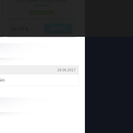
Fatip Dorato Grande, holiaci
strojček
skladom 3 ks
Doručenie: v pondelok 10.08.2026
)
(viac info)
30.70 €
28.06.2017
úci.