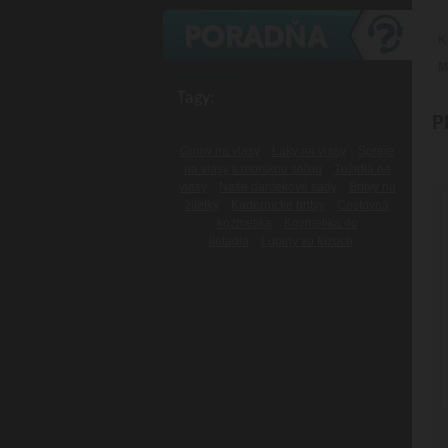
K
M
Tagy:
P
Gumy na vlasy
Laky na vlasy
Spreje
na vlasy s morskou soľou
Tužidlá na
vlasy
Naše darčekové sady
Britvy na
žiletky
Kadernícke britvy
Cestovná
kozmetika
Kozmetika do
lietadla
Lupiny vo fúzoch