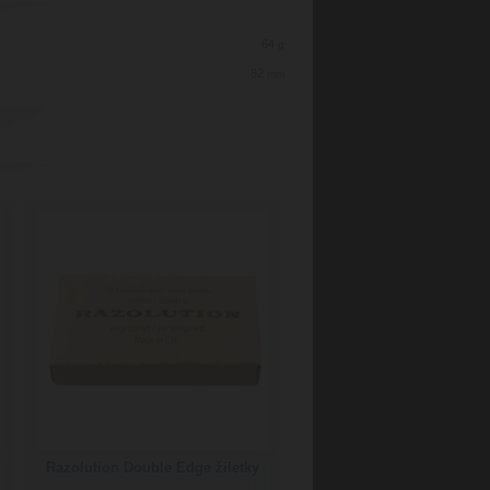
64
g
82
mm
Razolution Double Edge žiletky