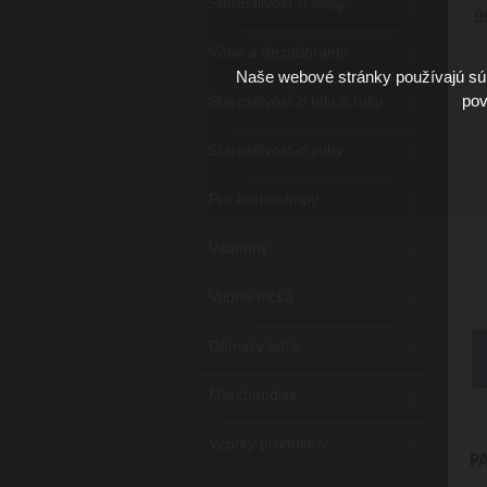
Starostlivosť o vlasy
9
Vône a dezodoranty
Naše webové stránky používajú súb
pov
Starostlivosť o telo a ruky
Starostlivosť o zuby
Pre barbeshopy
Vitamíny
Vtipné tričká
Dámsky kútik
Merchandise
Vzorky produktov
P