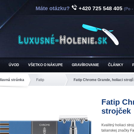
Máte otázku?
+420 725 548 405
(Po -
ÚVOD
VŠETKO O NÁKUPE
GRAVÍROVANIE
ČLÁNKY
Hlavná stránka
Fatip
Fatip Chrome Grande, holiaci stroj
Fatip Ch
strojček
Kvalitný holiaci str
talianskej značky Fa