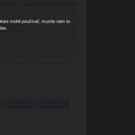
RSONÁL
Laserové GRAVÍROVÁNIE
 výberom
Meno alebo monogram na tovar
kies mohli používať, musíte nám to
čky Fatip. Strojček je
las.
ími alebo tvrdými
0.0/5 (0 hlasov)
ke. Vyrobené v
onogram.
Aká je cena a ako gravírovanie
r
Recenzia (1)
Diskusia (0)