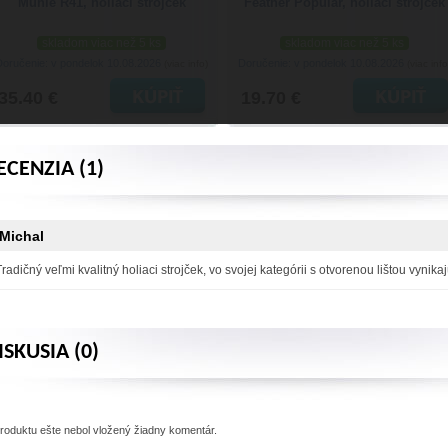
Mühle R41, holiaci strojček
Feather Popular, holiaci strojček
skladom viac než 5 ks
skladom viac než 5 ks
Doručenie: v pondelok 10.08.2026
Doručenie: v pondelok 10.08.2026
(viac info)
(viac info
35.40 €
19.70 €
ECENZIA (1)
Michal
Tradičný veľmi kvalitný holiaci strojček, vo svojej kategórii s otvorenou lištou vynikaj
ISKUSIA (0)
produktu
ešte nebol vložený žiadny komentár.