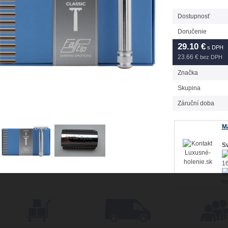
Dostupnosť
Doručenie
29.10
€
s DPH
23.66 €
bez DPH
Značka
Skupina
Záruční doba
Má
Sv
16
ho