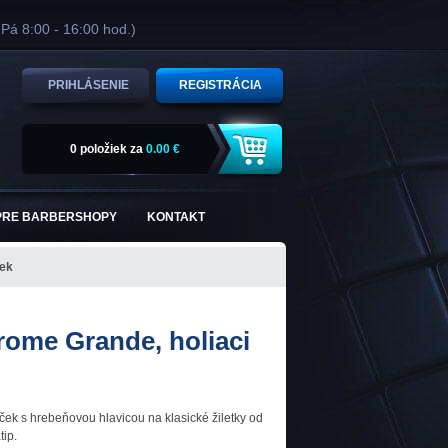
 Pá 8:00 - 16:00 hod.)
PRIHLÁSENIE
REGISTRÁCIA
0 položiek
za
0.00 €
PRE BARBERSHOPY
KONTAKT
ček
rome Grande, holiaci
ojček s hrebeňovou hlavicou na klasické žiletky od
tip.