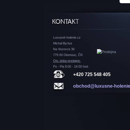
Luxusné-holenie.cz
Michal Byrtus
Na Vozovce 36
779 00 Olomouc, ČR
Otv. doba predajne:
Po - Pia 8:00 - 16:00 hod.
+420 725 548 405
obchod@luxusne-holenie