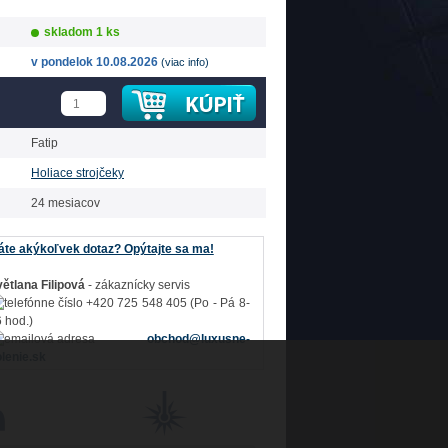
skladom 1 ks
v pondelok 10.08.2026
(viac info)
Fatip
Holiace strojčeky
24 mesiacov
te akýkoľvek dotaz? Opýtajte sa ma!
ětlana Filipová
- zákaznícky servis
+420 725 548 405 (Po - Pá 8-
 hod.)
obchod@luxusne-
lenie.sk