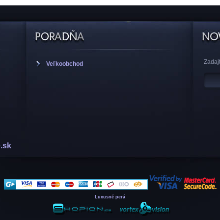
Zadajt
Veľkoobchod
.sk
Luxusné perá