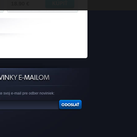
18.90 €
e svoj e-mail pre odber noviniek: