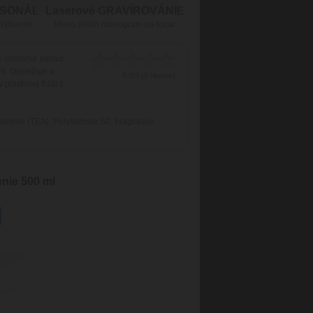
RSONÁL
Laserové GRAVÍROVÁNIE
 výberom
Meno alebo monogram na tovar
 oholenie kontúr.
í. Osviežuje a
0.0/5 (0 hlasov)
lastovej fľaši s
olamine (TEA), Polysorbate 60, Fragrance,
nie 500 ml