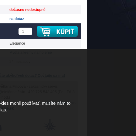
dočasne nedostupné
na dotaz
Elegance
Mydlá a krémy na holenie
24 mesiacov
te akýkoľvek dotaz? Opýtajte sa ma!
ětlana Filipová
- zákaznícky servis
+420 725 548 405 (Po - Pá 8-
 hod.)
kies mohli používať, musíte nám to
obchod@luxusne-
lenie.sk
las.