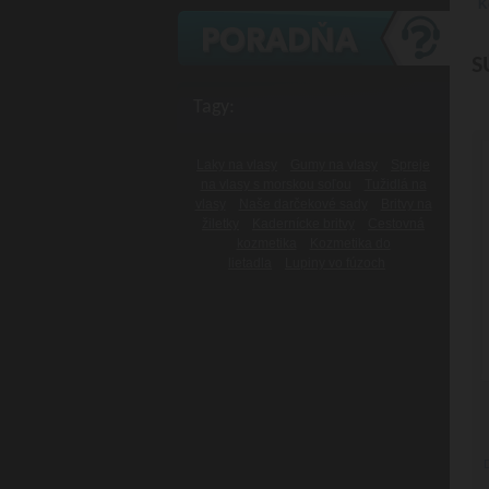
K
S
Tagy:
Laky na vlasy
Gumy na vlasy
Spreje
na vlasy s morskou soľou
Tužidlá na
vlasy
Naše darčekové sady
Britvy na
žiletky
Kadernícke britvy
Cestovná
kozmetika
Kozmetika do
lietadla
Lupiny vo fúzoch