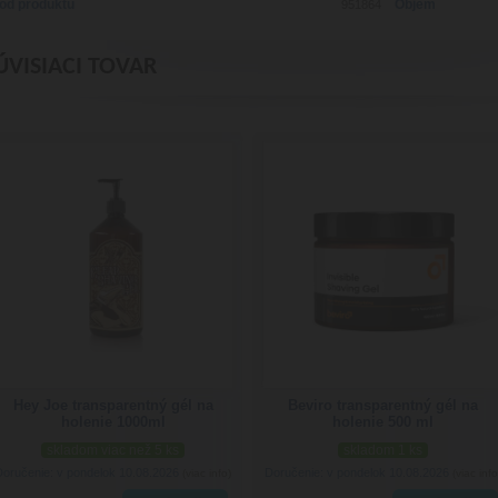
ód produktu
Objem
951864
ÚVISIACI TOVAR
Hey Joe transparentný gél na
Beviro transparentný gél na
holenie 1000ml
holenie 500 ml
skladom viac než 5 ks
skladom 1 ks
Doručenie: v pondelok 10.08.2026
Doručenie: v pondelok 10.08.2026
(viac info)
(viac info