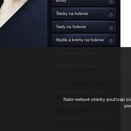
Britvy
Štetky na holenie
Sady na holenie
Mydlá a krémy na holenie
Príprava pred holením
Starostlivosť po holení
Žiletky a náhradné hlavice
Starostlivosť o fúzy a bradu
Naše webové stránky používajú súb
pov
Toaletné tašky
Príslušenstvo