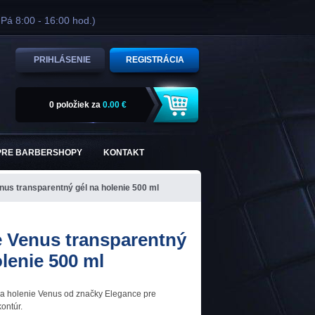
 Pá 8:00 - 16:00 hod.)
PRIHLÁSENIE
REGISTRÁCIA
0 položiek
za
0.00 €
PRE BARBERSHOPY
KONTAKT
nus transparentný gél na holenie 500 ml
 Venus transparentný
olenie 500 ml
na holenie Venus od značky Elegance pre
ontúr.