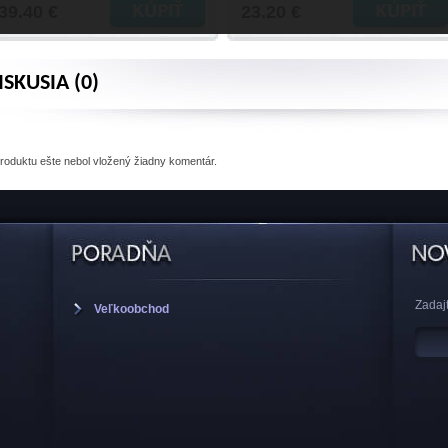
39.40 €
23.20 €
ISKUSIA (0)
produktu
ešte nebol vložený žiadny komentár.
Zadajt
Veľkoobchod