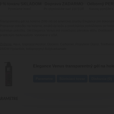
9 % tovaru SKLADOM
Doprava ZADARMO
Odborný PE
Posielame hneď
Pri objednávke nad 100 EUR
Naozaj pomôže s
Transparentný gél na holenie (500 ml) od americkej značky Elegance pre dokonalé
Pripravuje pokožku na holenie, zmäkčuje kožu a predchádza podráždeniu pri holen
hydratuje pokožku. Gél Elegance Venus má osviežujúci pánskou vôňu. Dodávané v p
praktickým dávkovačom. Vyrobené v USA.
Zloženie:
Aqua, Isopropyl Alcohol, Glycerin, Carbomer, Propylene Glycol, Triethan
DMDM Hydantoin, Iodopropynyl Butylcarbamate.
Elegance Venus transparentný gél na hole
Parametre
Súvisiaci tovar
Diskusia (0)
ARAMETRE