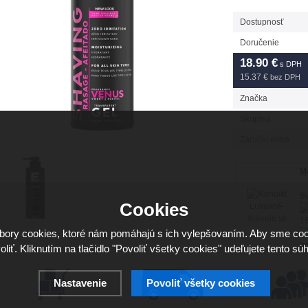
Dostupnosť
Doručenie
18.90
€
s DPH
15.37 €
bez DPH
Značka
Skupina
Záruční doba
Má
Sv
Cookies
16
ory cookies, ktoré nám pomáhajú s ich vylepšovaním. Aby sme coo
ho
oliť. Kliknutím na tlačidlo "Povoliť všetky cookies" udeľujete tento súh
Nastavenie
Povoliť všetky cookies