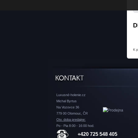
D
K 
Luxusné-holenie.cz
Michal Byrtus
Na Vozovce 36
779 00 Olomouc, ČR
Otv. doba predajne:
Po - Pia 8:00 - 16:00 hod.
+420 725 548 405