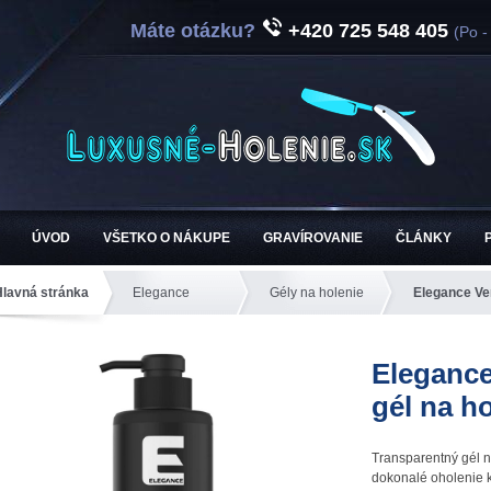
Máte otázku?
+420 725 548 405
(Po -
ÚVOD
VŠETKO O NÁKUPE
GRAVÍROVANIE
ČLÁNKY
Hlavná stránka
Elegance
Gély na holenie
Elegance Ve
Elegance
gél na h
Transparentný gél 
dokonalé oholenie k