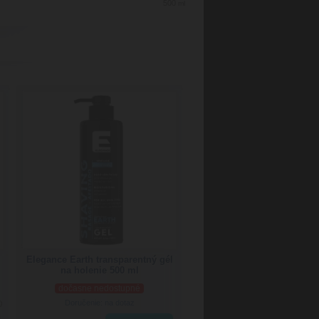
500
ml
Elegance Earth transparentný gél
na holenie 500 ml
dočasne nedostupné
Doručenie: na dotaz
)