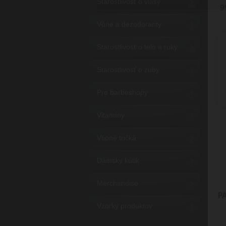
Starostlivosť o vlasy
9
Vône a dezodoranty
Starostlivosť o telo a ruky
Starostlivosť o zuby
Pre barbeshopy
Vitamíny
Vtipné tričká
Dámsky kútik
Merchandise
P
Vzorky produktov