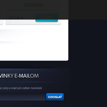
skladom 1 ks
Doručenie: v pondelok 10.08.2026
)
(viac info)
23.20 €
e svoj e-mail pre odber noviniek: