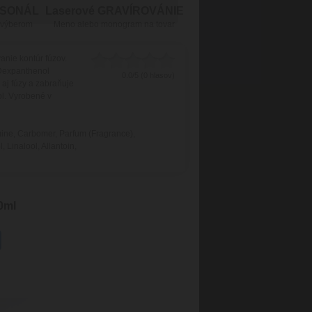
RSONÁL
Laserové GRAVÍROVÁNIE
 výberom
Meno alebo monogram na tovar
anie kontúr fúzov.
 Dexpanthenol
0.0/5 (0 hlasov)
 aj fúzy a zabraňuje
l. Vyrobené v
mine, Carbomer, Parfum (Fragrance),
Linalool, Allantoin,
0ml