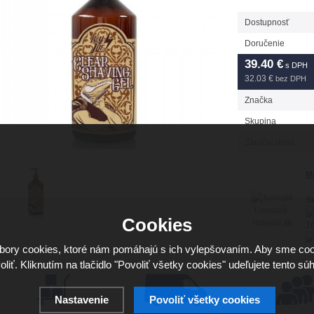
Dostupnosť
Doručenie
39.40
€
s DPH
32.03 €
bez DPH
Značka
Skupina
Záruční doba
Má
Sv
Cookies
16
ory cookies, ktoré nám pomáhajú s ich vylepšovaním. Aby sme coo
ho
oliť. Kliknutím na tlačidlo "Povoliť všetky cookies" udeľujete tento súh
Nastavenie
Povoliť všetky cookies