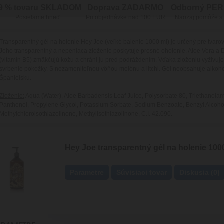
9 % tovaru SKLADOM
Doprava ZADARMO
Odborný PE
Posielame hneď
Pri objednávke nad 100 EUR
Naozaj pomôže s
Transparentný gél na holenie Hey Joe (veľké balenie 1000 ml) je určený pre tvarov
Jeho transparentný a nepeniaca zloženie poskytuje presné oholenie. Aloe Vera a
(vitamín B5) zmäkčujú kožu a chráni ju pred podráždením. Vďaka zloženiu vyživuje
svrbenie pokožky. S nezameniteľnou vôňou melónu a litchi. Gél neobsahuje alkoho
Španielsku.
Zloženie:
Aqua (Water), Aloe Barbadensis Leaf Juice, Polysorbate 80, Triethanola
Panthenol, Propylene Glycol, Potassium Sorbate, Sodium Benzoate, Benzyl Alcohol, 
Methylchloroisothiazolinone, Methylisothiazolinone, C.I. 42.090.
Hey Joe transparentný gél na holenie 100
Parametre
Súvisiaci tovar
Diskusia (0)