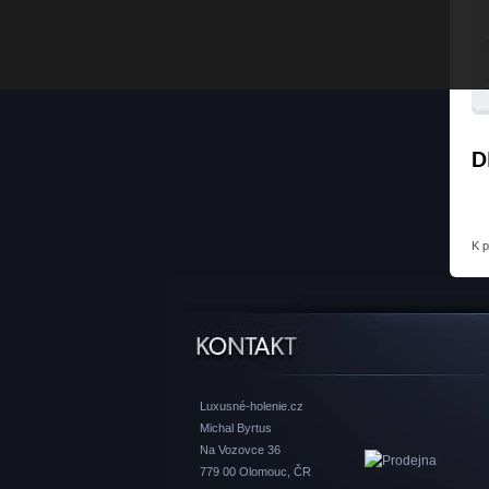
D
K 
Luxusné-holenie.cz
Michal Byrtus
Na Vozovce 36
779 00 Olomouc, ČR