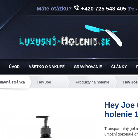
Máte otázku?
+420 725 548 405
(Po -
ÚVOD
VŠETKO O NÁKUPE
GRAVÍROVANIE
ČLÁNKY
Hlavná stránka
Hey Joe
Produkty na holenie
Hey Joe 
Hey Joe 
holenie 
Transparentný gél n
umožní dokonalé oho