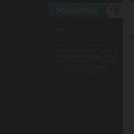
P
K
Tagy:
S
Laky na vlasy
Gumy na vlasy
Spreje
na vlasy s morskou soľou
Tužidlá na
vlasy
Naše darčekové sady
Britvy na
žiletky
Kadernícke britvy
Cestovná
kozmetika
Kozmetika do
lietadla
Lupiny vo fúzoch