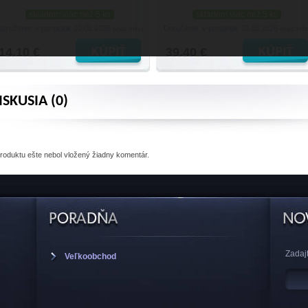
skladom viac než 5 ks
skladom viac než 5 ks
Doručenie: v pondelok 10.08.2026
Doručenie: v pondelok 10.08.2026
(viac info)
(viac info
14.10 €
39.40 €
ISKUSIA (0)
produktu
ešte nebol vložený žiadny komentár.
Zadajt
Veľkoobchod