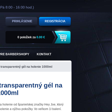
 Pá 8:00 - 16:00 hod.)
PRIHLÁSENIE
REGISTRÁCIA
0 položiek
za
0.00 €
PRE BARBERSHOPY
KONTAKT
transparentný gél na holenie 1000ml
transparentný gél na
1000ml
a holenie od španielskej značky Hey Joe, ktorý
lenie a výživu pokožky. Vo veľkom 1l balení.