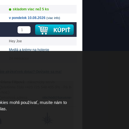
skladom viac než 5 ks
v pondelok 10.08.2026
(viac info)
Hey Joe
Mydlá a krémy na holenie
24 mesiacov
te akýkoľvek dotaz? Opýtajte sa ma!
ětlana Filipová
- zákaznícky servis
+420 725 548 405 (Po - Pá 8-
 hod.)
obchod@luxusne-
kies mohli používať, musíte nám to
lenie.sk
las.