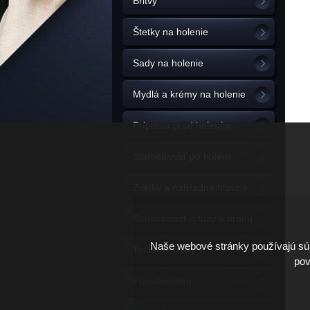
Britvy
Štetky na holenie
Sady na holenie
Mydlá a krémy na holenie
Príprava pred holením
Starostlivosť po holení
Žiletky a náhradné hlavice
Starostlivosť o fúzy a bradu
Naše webové stránky používajú súb
Toaletné tašky
pov
Príslušenstvo