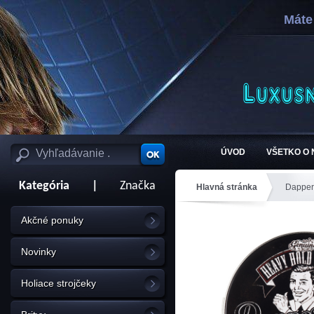
Máte
ÚVOD
VŠETKO O
Kategória
|
Značka
Hlavná stránka
Dapper
Akčné ponuky
Novinky
Holiace strojčeky