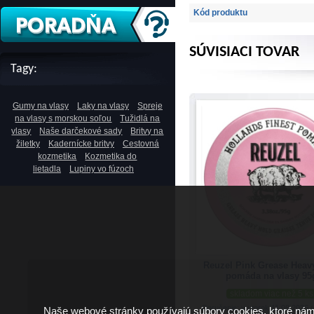
Kód produktu
SÚVISIACI TOVAR
Tagy:
Gumy na vlasy
Laky na vlasy
Spreje
na vlasy s morskou soľou
Tužidlá na
vlasy
Naše darčekové sady
Britvy na
žiletky
Kadernícke britvy
Cestovná
kozmetika
Kozmetika do
lietadla
Lupiny vo fúzoch
Reuzel Pink Grease Heav
pomáda na vlasy 95
skladom viac než 5 ks
Doručenie: v utorok 11.08.2026
(
Naše webové stránky používajú súbory cookies, ktoré ná