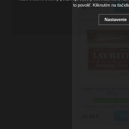
to povoliť. Kliknutím na tlačid
15.70 €
Nastavenie
Layrite Supershine krém n
120 g
skladom viac než 5 ks
Doručenie: v utorok 11.08.2026
(
18.50 €