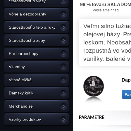
Starostlivosť o vlasy
99 % tovaru SKLADO
Posielame hneď
Vône a dezodoranty
Veľmi silno tuži
Starostlivosť o telo a ruky
olejovej bázy. P
Starostlivosť o zuby
leskom. Neobsahu
rozpustná vo vod
Pre barbeshopy
vanilky. Balené v
Vitamíny
Vtipné tričká
Dap
Dámsky kútik
Pa
Merchandise
PARAMETRE
Vzorky produktov