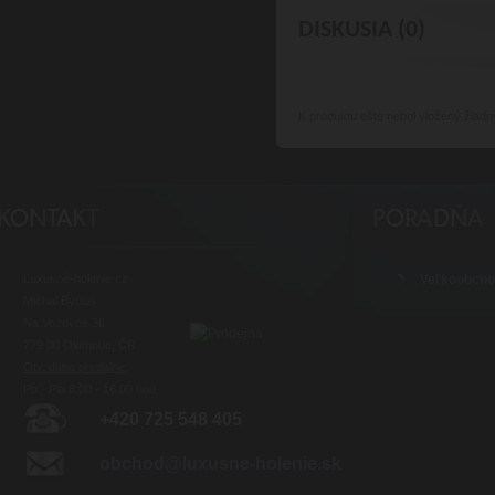
DISKUSIA (0)
K produktu
ešte nebol vložený žiadn
Luxusné-holenie.cz
Veľkoobch
Michal Byrtus
Na Vozovce 36
779 00 Olomouc, ČR
Otv. doba predajne:
Po - Pia 8:00 - 16:00 hod.
+420 725 548 405
obchod@luxusne-holenie.sk