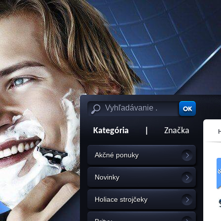
Kategória
|
Značka
puzdr
Akčné ponuky
Novinky
Holiace strojčeky