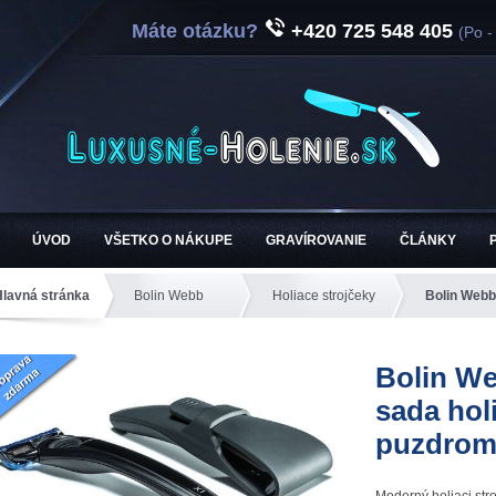
Máte otázku?
+420 725 548 405
(Po -
ÚVOD
VŠETKO O NÁKUPE
GRAVÍROVANIE
ČLÁNKY
Hlavná stránka
Bolin Webb
Holiace strojčeky
Bolin Webb
om
Bolin We
sada hol
puzdro