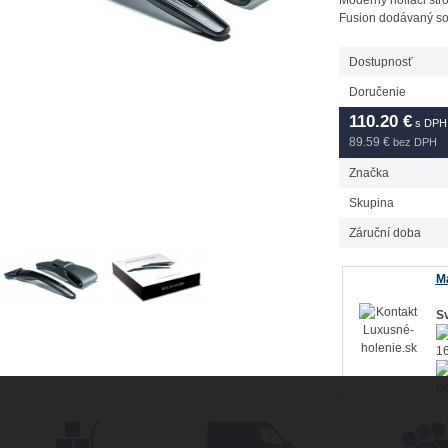
Moderný holiaci str
Fusion dodávaný so
Dostupnosť
Doručenie
110.20
€
s DPH
89.59 €
bez DPH
Značka
Skupina
Záruční doba
Má
Sv
16
ho