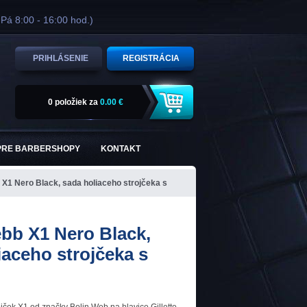
 Pá 8:00 - 16:00 hod.)
PRIHLÁSENIE
REGISTRÁCIA
0 položiek
za
0.00 €
PRE BARBERSHOPY
KONTAKT
 X1 Nero Black, sada holiaceho strojčeka s
bb X1 Nero Black,
iaceho strojčeka s
m