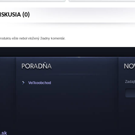
ISKUSIA (0)
produktu
ešte nebol vložený žiadny komentár.
Zadajt
Veľkoobchod
.sk