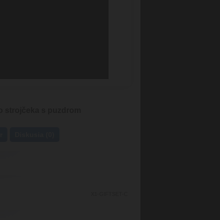
o strojčeka s puzdrom
r
Diskusia (0)
X1-GIFTSET-C