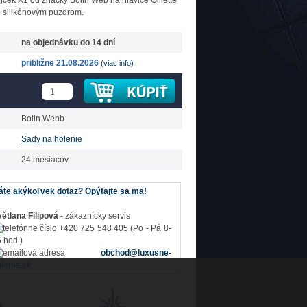
ojček X1 od značky Bolin Web na hlavice Gillette
 silikónovým puzdrom.
na objednávku do 14 dní
približne 21.08.2026
(viac info)
Bolin Webb
Sady na holenie
24 mesiacov
te akýkoľvek dotaz? Opýtajte sa ma!
ětlana Filipová
- zákaznícky servis
+420 725 548 405 (Po - Pá 8-
 hod.)
obchod@luxusne-
lenie.sk