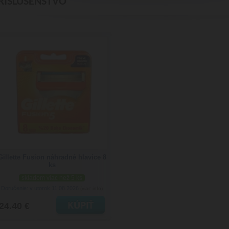
RÍSLUŠENSTVO
Gillette Fusion náhradné hlavice 8
ks
skladom viac než 5 ks
Doručenie: v utorok 11.08.2026
(viac info)
24.40 €