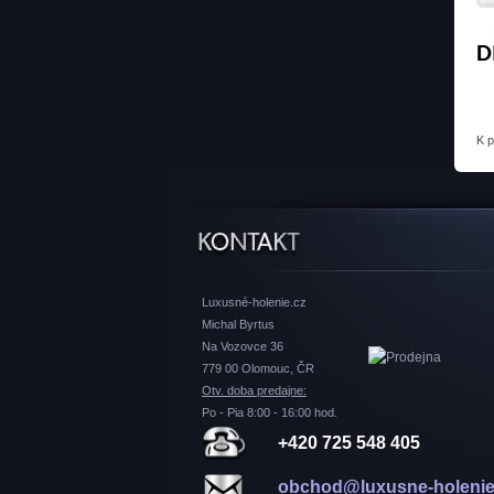
D
K 
Luxusné-holenie.cz
Michal Byrtus
Na Vozovce 36
779 00 Olomouc, ČR
Otv. doba predajne:
Po - Pia 8:00 - 16:00 hod.
+420 725 548 405
obchod@luxusne-holenie