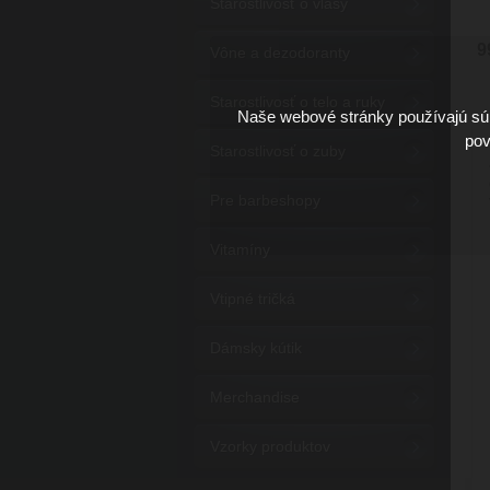
Starostlivosť o vlasy
9
Vône a dezodoranty
Starostlivosť o telo a ruky
Naše webové stránky používajú súb
pov
Starostlivosť o zuby
Pre barbeshopy
Vitamíny
Vtipné tričká
Dámsky kútik
Merchandise
Vzorky produktov