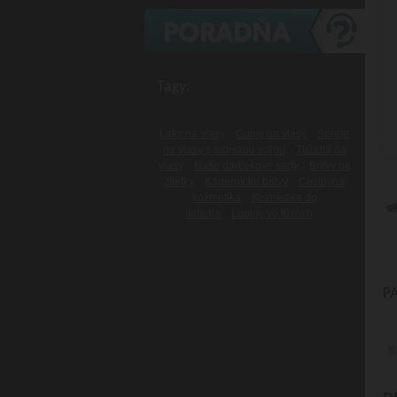
Tagy:
Laky na vlasy
Gumy na vlasy
Spreje
na vlasy s morskou soľou
Tužidlá na
vlasy
Naše darčekové sady
Britvy na
žiletky
Kadernícke britvy
Cestovná
kozmetika
Kozmetika do
lietadla
Lupiny vo fúzoch
P
K