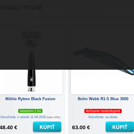
ÚVISIACI TOVAR
Mühle Rytmo Black Fusion
Bolin Webb R1-S Blue 3000
skladom 2 ks
dočasne nedostupné
Doručenie: v utorok 11.08.2026
Doručenie: na dotaz
(viac info)
48.40 €
63.00 €