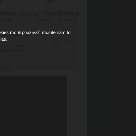
RSONÁL
Laserové GRAVÍROVÁNIE
 výberom
Meno alebo monogram na tovar
kies mohli používať, musíte nám to
äť je v kombinácii
las.
umy s
0.0/5 (0 hlasov)
nie a jednoduché
ekovej krabičke.
Award
.