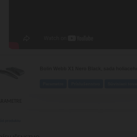
Bolin Webb X1 Nero Black, sada holiaceh
Parametre
Príslušenstvo
Súvisiaci tova
ARAMETRE
ód produktu