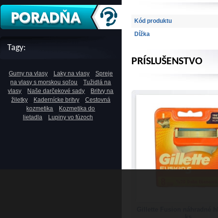
Kód produktu
Dĺžka
Tagy:
PRÍSLUŠENSTVO
Gumy na vlasy
Laky na vlasy
Spreje
na vlasy s morskou soľou
Tužidlá na
vlasy
Naše darčekové sady
Britvy na
žiletky
Kadernícke britvy
Cestovná
kozmetika
Kozmetika do
lietadla
Lupiny vo fúzoch
Gillette Fusion náhradné h
ks