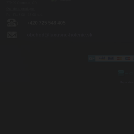
779 00 Olomouc, ČR
Otv. doba predajne:
Po - Pia 8:00 - 16:00 hod.
+420 725 548 405
obchod@luxusne-holenie.sk
Mapa strá