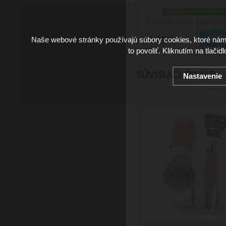
skladom viac než 5 ks
Doručenie: v utorok 11.08.2026
(
24.40 €
Naše webové stránky používajú súbory cookies, ktoré ná
to povoliť. Kliknutím na tlačid
SÚVISIACI TOVAR
Nastavenie