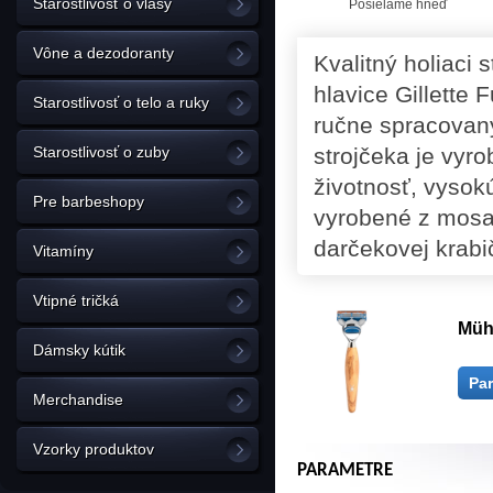
Starostlivosť o vlasy
Posielame hneď
Vône a dezodoranty
Kvalitný holiaci
hlavice Gillette
Starostlivosť o telo a ruky
ručne spracovaný
Starostlivosť o zuby
strojčeka je vyro
životnosť, vysok
Pre barbeshopy
vyrobené z mosa
darčekovej krab
Vitamíny
Vtipné tričká
Mühl
Dámsky kútik
Pa
Merchandise
Vzorky produktov
PARAMETRE