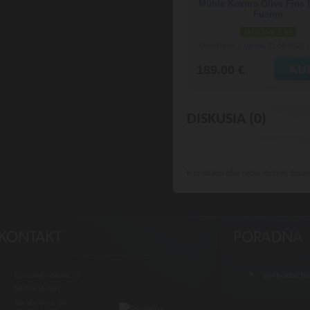
Mühle Kosmo Olive Fine 
Fusion
skladom 1 ks
Doručenie: v utorok 11.08.2026
(
189.00 €
DISKUSIA (0)
K produktu
ešte nebol vložený žiadn
Luxusné-holenie.cz
Veľkoobch
Michal Byrtus
Na Vozovce 36