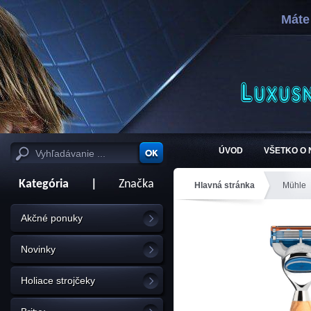
Máte
ÚVOD
VŠETKO O
Kategória
|
Značka
Hlavná stránka
Mühle
Akčné ponuky
Novinky
Holiace strojčeky