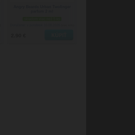
Angry Beards Urban Twofinger
parfum 2 ml
skladom viac než 5 ks
Doručenie: v pondelok 10.08.2026
)
(viac info)
2.90 €