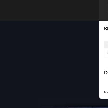
R
D
K 