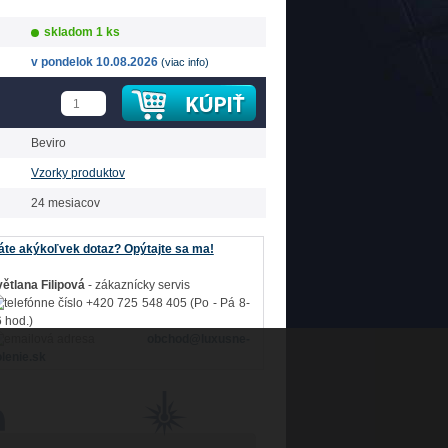
skladom 1 ks
v pondelok 10.08.2026
(viac info)
Beviro
Vzorky produktov
24 mesiacov
te akýkoľvek dotaz? Opýtajte sa ma!
ětlana Filipová
- zákaznícky servis
+420 725 548 405 (Po - Pá 8-
 hod.)
obchod@luxusne-
lenie.sk