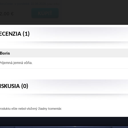
Doručenie: v pondelok 10.08.2026
(viac info)
2.00 €
ECENZIA (1)
Boris
Príjemná jemná vôňa.
ISKUSIA (0)
produktu
ešte nebol vložený žiadny komentár.