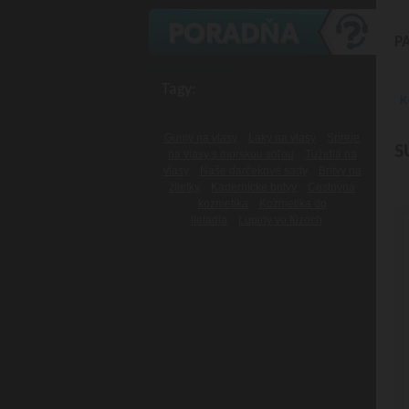
P
Tagy:
K
Gumy na vlasy
Laky na vlasy
Spreje
S
na vlasy s morskou soľou
Tužidlá na
vlasy
Naše darčekové sady
Britvy na
žiletky
Kadernícke britvy
Cestovná
kozmetika
Kozmetika do
lietadla
Lupiny vo fúzoch