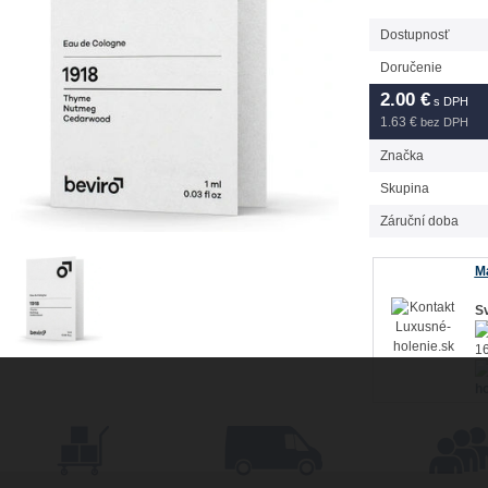
Dostupnosť
Doručenie
2.00
€
s DPH
1.63 €
bez DPH
Značka
Skupina
Záruční doba
Má
Sv
16
ho