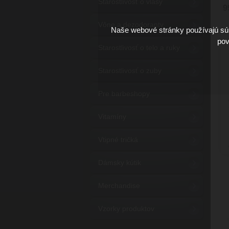
Starostlivosť o vlasy
9
Vône a dezodoranty
Naše webové stránky používajú súb
pov
Starostlivosť o telo a ruky
Starostlivosť o zuby
Pre barbeshopy
Vitamíny
Vtipné tričká
Dámsky kútik
Merchandise
Vzorky produktov