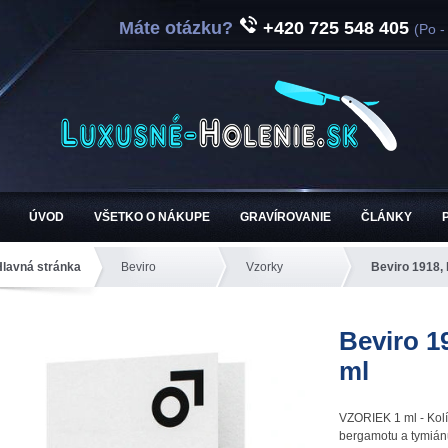
Máte otázku?
+420 725 548 405
(Po -
ÚVOD
VŠETKO O NÁKUPE
GRAVÍROVANIE
ČLÁNKY
Hlavná stránka
Beviro
Vzorky
Beviro 1918, 
Beviro 1
ml
VZORIEK 1 ml - Kol
bergamotu a tymián