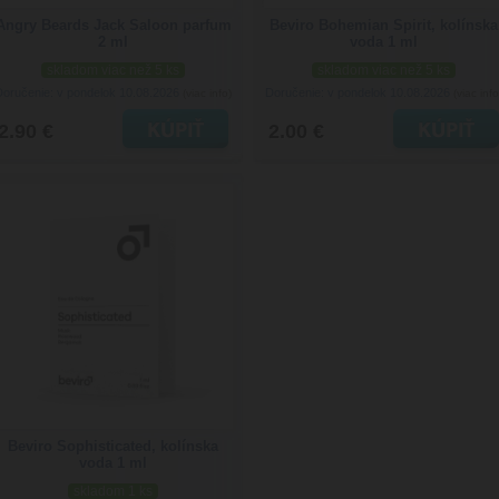
Angry Beards Jack Saloon parfum
Beviro Bohemian Spirit, kolínska
2 ml
voda 1 ml
skladom viac než 5 ks
skladom viac než 5 ks
Doručenie: v pondelok 10.08.2026
Doručenie: v pondelok 10.08.2026
(viac info)
(viac info
2.90 €
2.00 €
Beviro Sophisticated, kolínska
voda 1 ml
skladom 1 ks