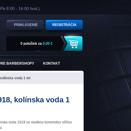
 Pá 8:00 - 16:00 hod.)
PRIHLÁSENIE
REGISTRÁCIA
0 položiek
za
0.00 €
PRE BARBERSHOPY
KONTAKT
kolínska voda 1 ml
918, kolínska voda 1
ínska voda 1918 so sladkou korenistou vôňou
u.