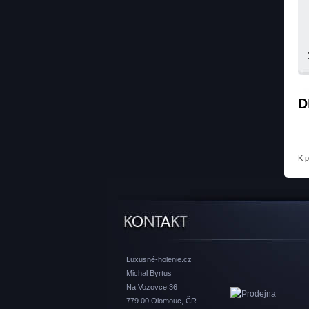
D
K 
Luxusné-holenie.cz
Michal Byrtus
Na Vozovce 36
779 00 Olomouc, ČR