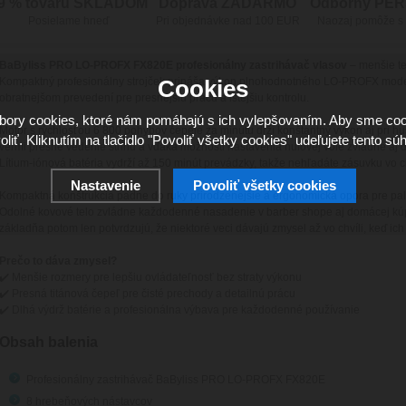
9 % tovaru SKLADOM
Doprava ZADARMO
Odborný PE
Posielame hneď
Pri objednávke nad 100 EUR
Naozaj pomôže s
BaByliss PRO LO-PROFX FX820E profesionálny zastrihávač vlasov
– menšie te
Kompaktný profesionálny strojček prináša výkon plnohodnotného LO-PROFX mode
Cookies
obratnejšom prevedení pre presnejšiu prácu a istejšiu kontrolu.
ory cookies, ktoré nám pomáhajú s ich vylepšovaním. Aby sme coo
Motor s rýchlosťou 6 800 pohybov čepele za minútu drží konštantný výkon aj pri h
oliť. Kliknutím na tlačidlo "Povoliť všetky cookies" udeľujete tento súh
veľmi presné vedenie strihu a vďaka možnosti nastavenia nulovej vôle zvládne aj d
Lítium-iónová batéria vydrží až 150 minút prevádzky, takže nehľadáte zásuvku vo chv
Nastavenie
Povoliť všetky cookies
Kompaktná konštrukcia padne do ruky prirodzenejšie a ergonomická opora pre palec
Odolné kovové telo zvládne každodenné nasadenie v barber shope aj domácej kúp
základňa potom len potvrdzujú, že niektoré veci dávajú zmysel až vo chvíli, keď ic
Prečo to dáva zmysel?
✔️ Menšie rozmery pre lepšiu ovládateľnosť bez straty výkonu
✔️ Presná titánová čepeľ pre čisté prechody a detailnú prácu
✔️ Dlhá výdrž batérie a profesionálna výbava pre každodenné používanie
Obsah balenia
Profesionálny zastrihávač BaByliss PRO LO-PROFX FX820E
8 hrebeňových nástavcov