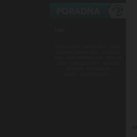
Tagy:
Gumy na vlasy
Laky na vlasy
Spreje
na vlasy s morskou soľou
Tužidlá na
vlasy
Naše darčekové sady
Britvy na
žiletky
Kadernícke britvy
Cestovná
kozmetika
Kozmetika do
lietadla
Lupiny vo fúzoch
P