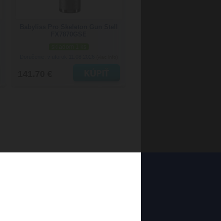
Babyliss Pro Skeleton Gun Stell
FX7870GSE
skladom 1 ks
Doručenie: v utorok 11.08.2026
(viac info)
141.70 €