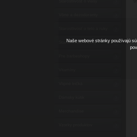
Starostlivosť o vlasy
9
Vône a dezodoranty
Starostlivosť o telo a ruky
Naše webové stránky používajú súb
Starostlivosť o zuby
pov
Pre barbeshopy
Vitamíny
Vtipné tričká
Dámsky kútik
Merchandise
Vzorky produktov