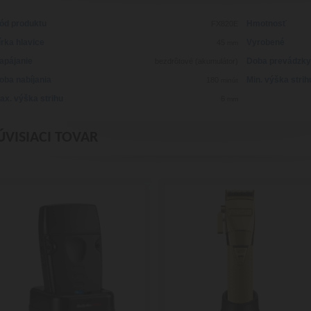
ód produktu
Hmotnosť
FX820E
írka hlavice
Vyrobené
45
mm
apájanie
Doba prevádzky
bezdrôtové (akumulátor)
oba nabíjania
Min. výška strih
180
minút
ax. výška strihu
6
mm
ÚVISIACI TOVAR