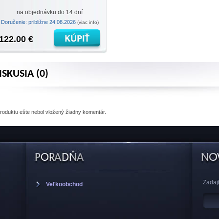
na objednávku do 14 dní
Doručenie: približne 24.08.2026
(viac info)
122.00 €
ISKUSIA (0)
produktu
ešte nebol vložený žiadny komentár.
Zadajt
Veľkoobchod