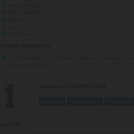
Nabíjacia základňa
USB-C nabíjací kábel
Kryt čepele
Mazací olej
Čistiaca kefka
O značke BaByliss Pro
Francúzska značka s viac ako 60-ročnou skúsenosťou špecializujúca sa na pro
zastrihávače vlasov a fúzov.
Babyliss Pro LO-PRO FX820E
Parametre
Súvisiaci tovar
Diskusia (0)
ARAMETRE