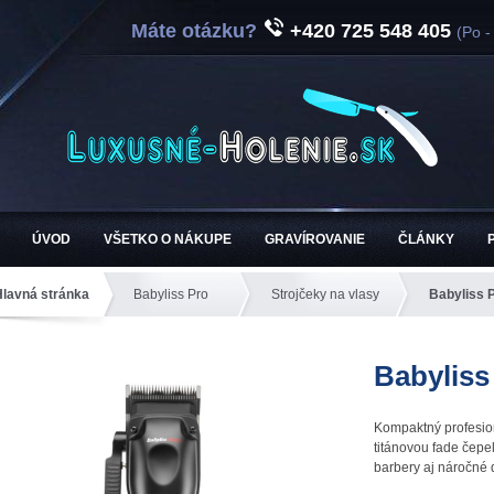
Máte otázku?
+420 725 548 405
(Po -
ÚVOD
VŠETKO O NÁKUPE
GRAVÍROVANIE
ČLÁNKY
Hlavná stránka
Babyliss Pro
Strojčeky na vlasy
Babyliss 
Babylis
Kompaktný profesio
titánovou fade čepe
barbery aj náročné 