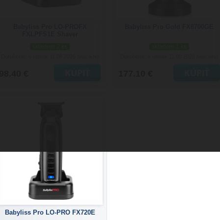
Babyliss Pro LO-PROFX
Babyliss Pro Gold FX8700GE
FXLPFS1E Shaver
skladom 2 ks
skladom 1 ks
Doručenie: v utorok 11.08.2026
Doručenie: v utorok 11.08.2026
(viac info)
(viac info)
98.40 €
177.10 €
Babyliss Pro LO-PRO FX720E