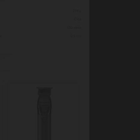
274
g
Čína
150
minút
u
0.5
mm