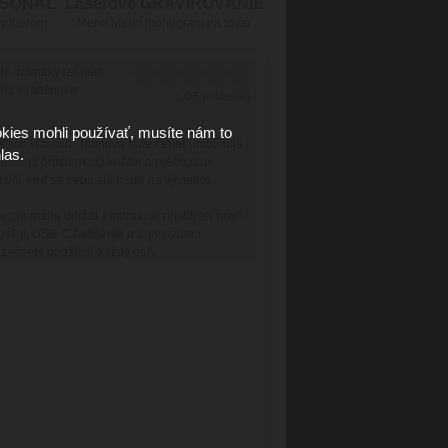
RSONÁL
Laserové GRAVÍROVÁNIE
 výberom
Meno alebo monogram na tovar
lo, rovnaký rešpekt.
lu v ľahšom a
0.0/5 (0 hlasov)
kies mohli používať, musíte nám to
ustých vlasoch. Titánová fade čepeľ umožňuje
las.
etailnú prácu okolo kontúr a prechodov.
íli, keď sa treba sústrediť na výsledok.
 pomáha udržať kontrolu aj pri dlhšej práci.
eľni. USB-C nabíjanie a univerzálna
h začnete používať každý deň.