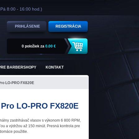
 Pá 8:00 - 16:00 hod.)
PRIHLÁSENIE
REGISTRÁCIA
0 položiek
za
0.00 €
PRE BARBERSHOPY
KONTAKT
Pro LO-PRO FX820E
s Pro LO-PRO FX820E
nálny zastrihávač vlasov s výkonom 6 800 RPM,
ľou a výdržou až 150 minút. Presná kontrola pre
domáce použitie.