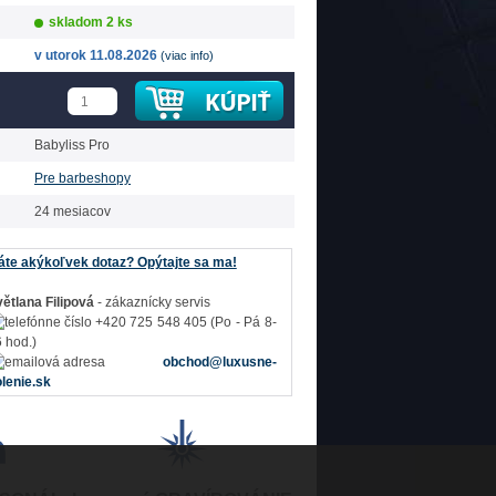
skladom 2 ks
v utorok 11.08.2026
(viac info)
Babyliss Pro
Pre barbeshopy
24 mesiacov
te akýkoľvek dotaz? Opýtajte sa ma!
ětlana Filipová
- zákaznícky servis
+420 725 548 405 (Po - Pá 8-
 hod.)
obchod@luxusne-
lenie.sk