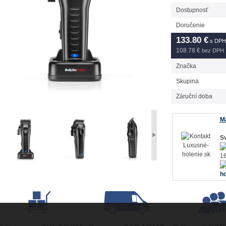
Dostupnosť
Doručenie
133.80
€
s DPH
108.78 €
bez DPH
Značka
Skupina
Záruční doba
Má
Sv
16
ho