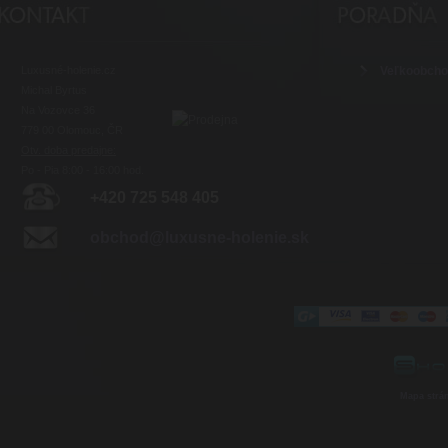
Luxusné-holenie.cz
Veľkoobch
Michal Byrtus
Na Vozovce 36
779 00 Olomouc, ČR
Otv. doba predajne:
Po - Pia 8:00 - 16:00 hod.
+420 725 548 405
obchod@luxusne-holenie.sk
Mapa strá