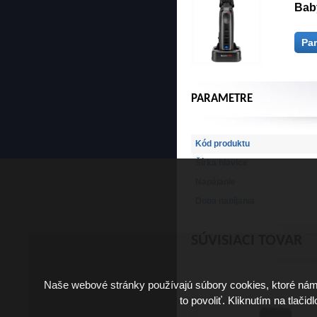
Bab
Pa
PARAMETRE
Kód produktu
Šírka hlavice
Napájanie
Doba nabíjania
SÚVISIACI TOVAR
Naše webové stránky používajú súbory cookies, ktoré ná
to povoliť. Kliknutím na tlačid