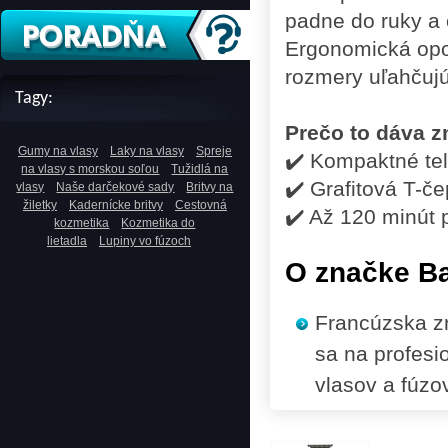
padne do ruky a
Ergonomická opor
rozmery uľahčujú
Tagy:
Prečo to dáva 
Gumy na vlasy
Laky na vlasy
Spreje
✔️ Kompaktné tel
na vlasy s morskou soľou
Tužidlá na
✔️ Grafitová T-če
vlasy
Naše darčekové sady
Britvy na
žiletky
Kadernícke britvy
Cestovná
✔️ Až 120 minút 
kozmetika
Kozmetika do
lietadla
Lupiny vo fúzoch
O značke Ba
Francúzska zn
sa na profesi
vlasov a fúzov