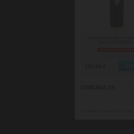
Babyliss Pro Boost+ Ske
Gold FX7870GBPE
dočasne nedostupné
Doručenie: na dotaz
157.00 €
DISKUSIA (0)
K produktu
ešte nebol vložený žiadn