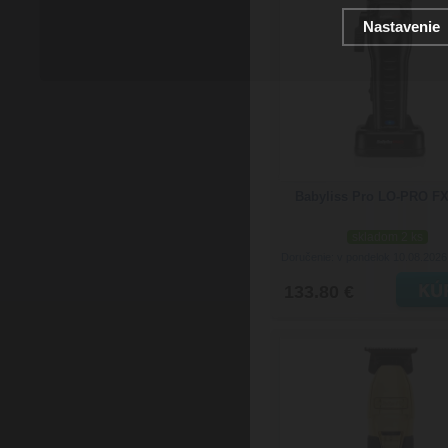
Nastavenie
Babyliss Pro LO-PRO F
skladom 2 ks
Doručenie: v pondelok 10.08.202
133.80 €