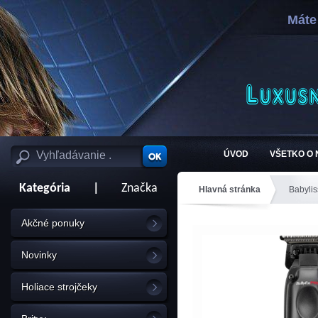
Máte
ÚVOD
VŠETKO O
Kategória
|
Značka
Hlavná stránka
Babylis
Akčné ponuky
Novinky
Holiace strojčeky