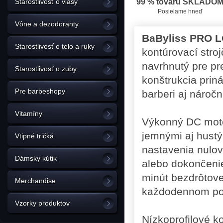
Starostlivosť o vlasy
99 % tovaru SKLADO
Posielame hneď
Vône a dezodoranty
BaByliss PRO 
Starostlivosť o telo a ruky
kontúrovací stro
navrhnutý pre pre
Starostlivosť o zuby
konštrukcia priná
Pre barbeshopy
barberi aj náročn
Vitamíny
Výkonný DC motor
jemnými aj hust
Vtipné tričká
nastavenia nulov
Dámsky kútik
alebo dokončenie
minút bezdrôtovej
Merchandise
každodennom po
Vzorky produktov
Nízkoprofilové k