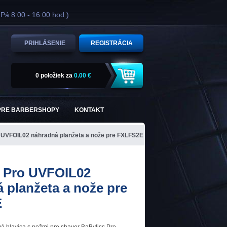
 Pá 8:00 - 16:00 hod.)
PRIHLÁSENIE
REGISTRÁCIA
0 položiek
za
0.00 €
PRE BARBERSHOPY
KONTAKT
 UVFOIL02 náhradná planžeta a nože pre FXLFS2E
s Pro UVFOIL02
 planžeta a nože pre
E