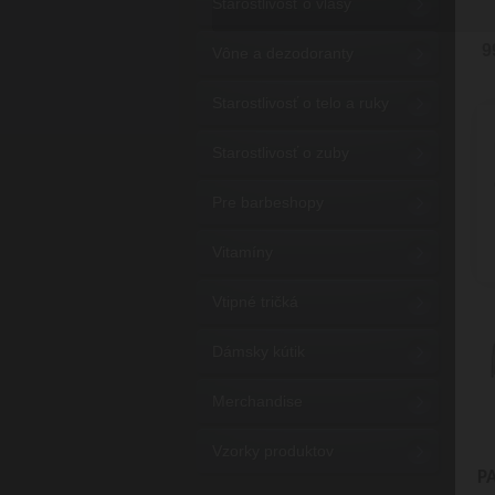
Starostlivosť o vlasy
9
Vône a dezodoranty
Starostlivosť o telo a ruky
Starostlivosť o zuby
Pre barbeshopy
Vitamíny
Vtipné tričká
Dámsky kútik
Merchandise
Vzorky produktov
P