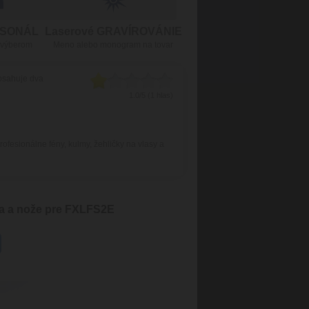
RSONÁL
Laserové GRAVÍROVÁNIE
 výberom
Meno alebo monogram na tovar
obsahuje dva
1.0/5 (1 hlas)
fesionálne fény, kulmy, žehličky na vlasy a
a a nože pre FXLFS2E