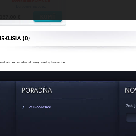
dočasne nedostupné
Doručenie: na dotaz
157.00 €
ISKUSIA (0)
produktu
ešte nebol vložený žiadny komentár.
Zadajt
Veľkoobchod