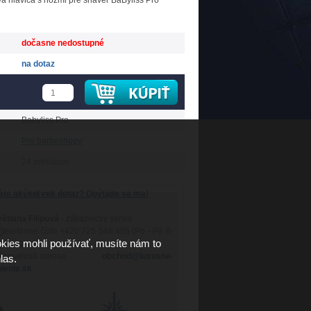
 hlavica s nožmi pre shaver BaByliss Pro
dočasne nedostupné
na dotaz
Babyliss Pro
Pre barbeshopy
24 mesiacov
te akýkoľvek dotaz? Opýtajte sa ma!
ětlana Filipová
- zákaznícky servis
+420 725 548 405 (Po - Pá 8-
kies mohli používať, musíte nám to
 hod.)
obchod@luxusne-
las.
lenie.sk