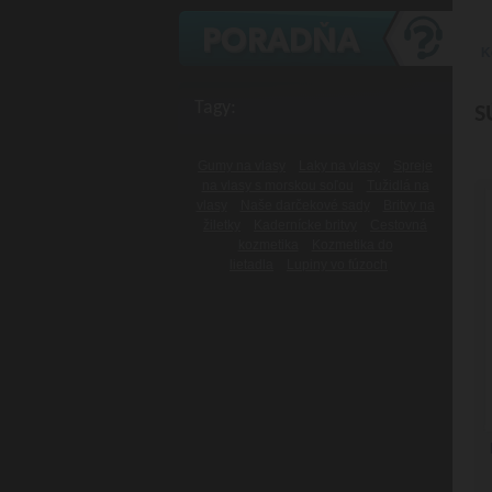
K
Tagy:
S
Gumy na vlasy
Laky na vlasy
Spreje
na vlasy s morskou soľou
Tužidlá na
vlasy
Naše darčekové sady
Britvy na
žiletky
Kadernícke britvy
Cestovná
kozmetika
Kozmetika do
lietadla
Lupiny vo fúzoch