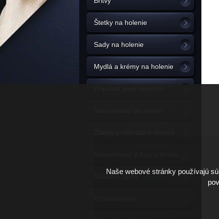
Britvy
Štetky na holenie
Sady na holenie
Mydlá a krémy na holenie
Príprava pred holením
Starostlivosť po holení
Žiletky a náhradné hlavice
Starostlivosť o fúzy a bradu
Naše webové stránky používajú súb
Toaletné tašky
pov
Príslušenstvo