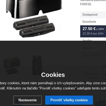
Náhradná planžetová
FXRF2E.
Dostupnosť
Doručenie
27.50
€
s DPH
22.36 €
bez DPH
Značka
Skupina
Záruční doba
Má
Cookies
Sv
ory cookies, ktoré nám pomáhajú s ich vylepšovaním. Aby sme coo
16
oliť. Kliknutím na tlačidlo "Povoliť všetky cookies" udeľujete tento súh
ho
Nastavenie
Povoliť všetky cookies