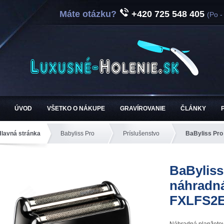
Máte otázku?
+420 725 548 405
(Po -
ÚVOD
VŠETKO O NÁKUPE
GRAVÍROVANIE
ČLÁNKY
Hlavná stránka
Babyliss Pro
Príslušenstvo
BaByliss Pro
BaBylis
náhradná
FXLFS2