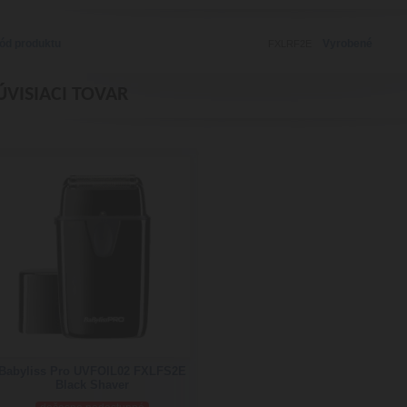
ód produktu
Vyrobené
FXLRF2E
ÚVISIACI TOVAR
Babyliss Pro UVFOIL02 FXLFS2E
Black Shaver