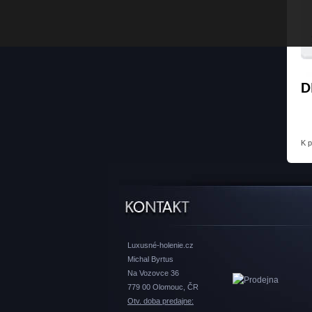
D
K 
Luxusné-holenie.cz
Michal Byrtus
Na Vozovce 36
779 00 Olomouc, ČR
Otv. doba predajne: