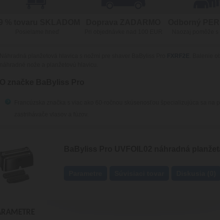
9 % tovaru SKLADOM
Doprava ZADARMO
Odborný PE
Posielame hneď
Pri objednávke nad 100 EUR
Naozaj pomôže s
Náhradná planžetová hlavica s nožmi pre shaver BaByliss Pro
FXRF2E
. Balenie 
náhradné nože a planžetovú hlavicu.
O značke BaByliss Pro
Francúzska značka s viac ako 60-ročnou skúsenosťou špecializujúca sa na pro
zastrihávače vlasov a fúzov.
BaByliss Pro UVFOIL02 náhradná planžet
Parametre
Súvisiaci tovar
Diskusia (0)
ARAMETRE