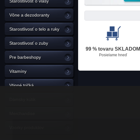
Starostlivosť o vlasy
Vône a dezodoranty
Starostlivosť o telo a ruky
Starostlivosť o zuby
99 % tovaru SKLADO
Posielame hneď
Pre barbeshopy
Vitamíny
Vtipné tričká
Dámsky kútik
Merchandise
Vzorky produktov