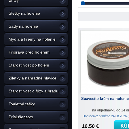
Britvy
Štetky na holenie
Sady na holenie
Mydlá a krémy na holenie
Príprava pred holením
Starostlivosť po holení
Žiletky a náhradné hlavice
Starostlivosť o fúzy a bradu
Suavecito krém na holenie
Toaletné tašky
na objednávku do 14 d
Doručenie: približne 24.08.2026
(
Príslušenstvo
16.50 €