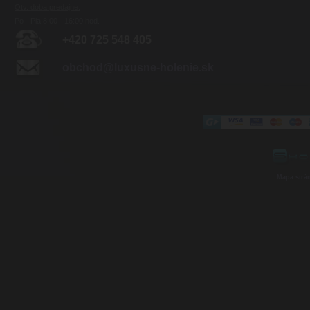
Otv. doba predajne:
Po - Pia 8:00 - 16:00 hod.
+420 725 548 405
obchod@luxusne-holenie.sk
Mapa strá