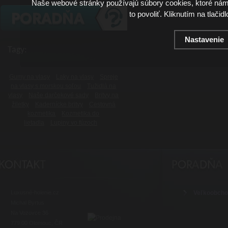
Naše webové stránky používajú súbory cookies, ktoré ná
to povoliť. Kliknutím na tlačid
Nastavenie
Tagy:
Gumy na vlasy
Laky na vlasy
Spreje
na vlasy s morskou soľou
Tužidlá na
vlasy
Naše darčekové sady
Britvy na
žiletky
Kadernícke britvy
Cestovná
kozmetika
Kozmetika do
lietadla
Lupiny vo fúzoch
Luxusné-holenie.cz
Veľkoobch
Michal Byrtus
Na Vozovce 36
779 00 Olomouc, ČR