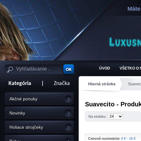
Máte
ÚVOD
VŠETKO O
Kategória
|
Značka
Hlavná stránka
Suavec
Akčné ponuky
Suavecito - Produk
Novinky
Na stránku:
Holiace strojčeky
Cenové rozmedzie:
0 € - 16 €