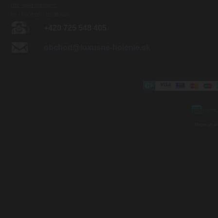
Otv. doba predajne:
Po - Pia 8:00 - 16:00 hod.
+420 725 548 405
obchod@luxusne-holenie.sk
Mapa strá