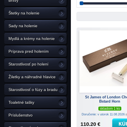
Britvy
Štetky na holenie
Sady na holenie
Mydlá a krémy na holenie
Príprava pred holením
Starostlivosť po holení
Žiletky a náhradné hlavice
Starostlivosť o fúzy a bradu
St James of London Ch
Bstard Horn
Toaletné tašky
skladom 1 ks
Doručenie: v utorok 11.08.2026
(
Príslušenstvo
110.20 €