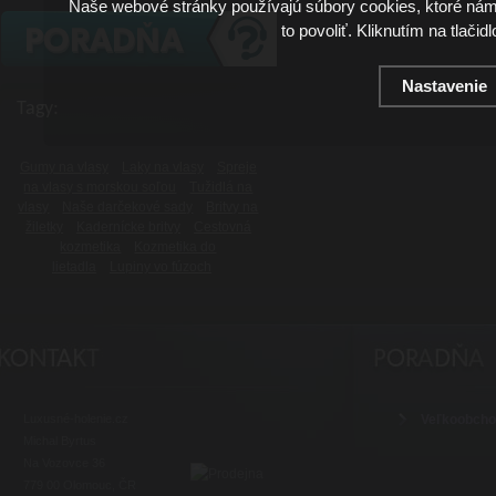
Naše webové stránky používajú súbory cookies, ktoré ná
to povoliť. Kliknutím na tlačid
Nastavenie
Tagy:
Gumy na vlasy
Laky na vlasy
Spreje
na vlasy s morskou soľou
Tužidlá na
vlasy
Naše darčekové sady
Britvy na
žiletky
Kadernícke britvy
Cestovná
kozmetika
Kozmetika do
lietadla
Lupiny vo fúzoch
Luxusné-holenie.cz
Veľkoobch
Michal Byrtus
Na Vozovce 36
779 00 Olomouc, ČR