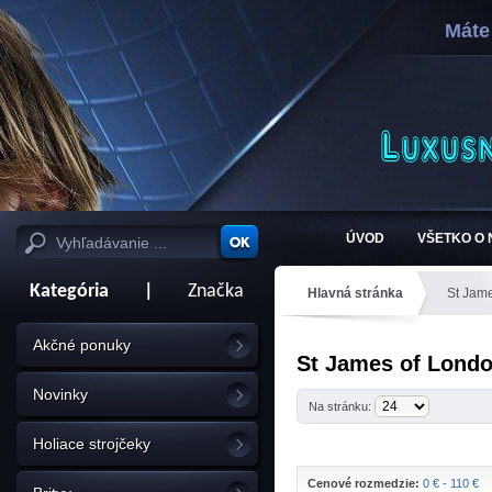
Máte
ÚVOD
VŠETKO O
Kategória
|
Značka
Hlavná stránka
St Jam
Akčné ponuky
St James of London
Novinky
Na stránku:
Holiace strojčeky
Cenové rozmedzie:
0 € - 110 €