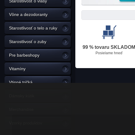
Starostlivosť o vlasy
Vône a dezodoranty
Starostlivosť o telo a ruky
Starostlivosť o zuby
99 % tovaru SKLADO
Posielame hneď
Pre barbeshopy
Vitamíny
Vtipné tričká
Dámsky kútik
Merchandise
Vzorky produktov