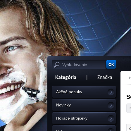
Kategória
|
Značka
Akčné ponuky
S
Novinky
Holiace strojčeky
C