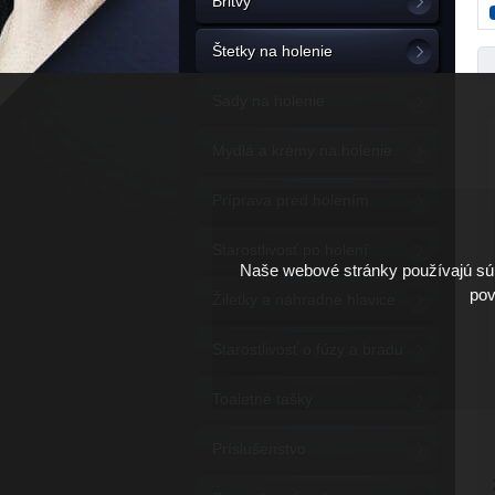
Britvy
Štetky na holenie
Sady na holenie
Mydlá a krémy na holenie
Príprava pred holením
Starostlivosť po holení
Naše webové stránky používajú súb
pov
Žiletky a náhradné hlavice
Starostlivosť o fúzy a bradu
Toaletné tašky
Príslušenstvo