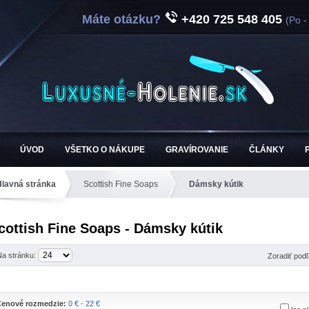
Máte otázku?
+420 725 548 405
(Po -
ÚVOD
VŠETKO O NÁKUPE
GRAVÍROVANIE
ČLÁNKY
Hlavná stránka
Scottish Fine Soaps
Dámsky kútik
cottish Fine Soaps - Dámsky kútik
Na stránku:
Zoradiť pod
enové rozmedzie:
0 € - 22 €