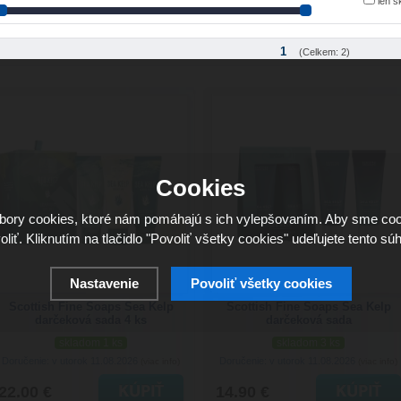
len 
1
(Celkem: 2)
Cookies
ory cookies, ktoré nám pomáhajú s ich vylepšovaním. Aby sme coo
oliť. Kliknutím na tlačidlo "Povoliť všetky cookies" udeľujete tento súh
Nastavenie
Povoliť všetky cookies
Scottish Fine Soaps Sea Kelp
Scottish Fine Soaps Sea Kelp
darčeková sada 4 ks
darčeková sada
skladom 1 ks
skladom 3 ks
Doručenie: v utorok 11.08.2026
Doručenie: v utorok 11.08.2026
(viac info)
(viac info)
22.00 €
14.90 €