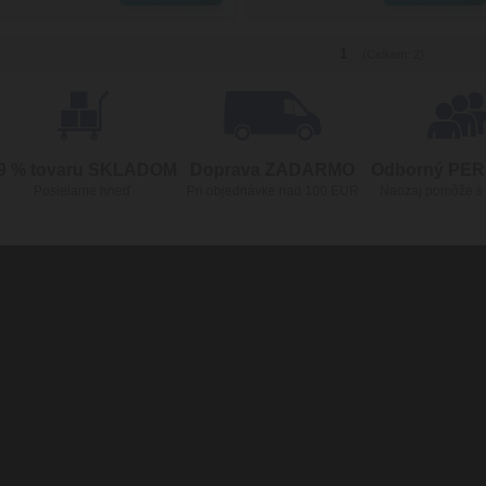
1
(Celkem: 2)
9 % tovaru SKLADOM
Doprava ZADARMO
Odborný PE
Posielame hneď
Pri objednávke nad 100 EUR
Naozaj pomôže s