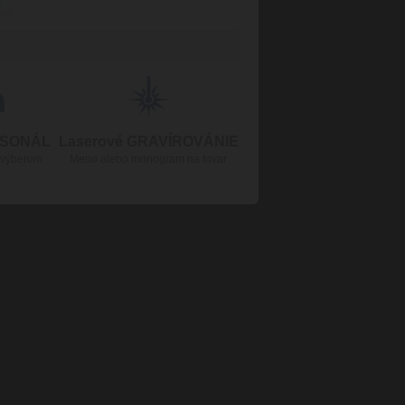
RSONÁL
Laserové GRAVÍROVÁNIE
 výberom
Meno alebo monogram na tovar