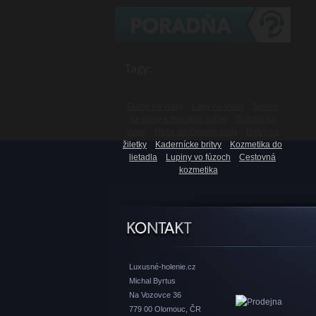
Tagy:
Gumy na vlasy
Laky na vlasy
Spreje
na vlasy s morskou soľou
Tužidlá na
vlasy
Naše darčekové sady
Britvy na
žiletky
Kadernícke britvy
Kozmetika do
lietadla
Lupiny vo fúzoch
Cestovná
kozmetika
Luxusné-holenie.cz
Michal Byrtus
Na Vozovce 36
779 00 Olomouc, ČR