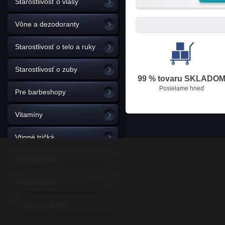
Starostlivosť o vlasy
Vône a dezodoranty
Starostlivosť o telo a ruky
Starostlivosť o zuby
99 % tovaru SKLADO
Posielame hneď
Pre barbeshopy
Vitamíny
Vtipné tričká
Dámsky kútik
Merchandise
Vzorky produktov