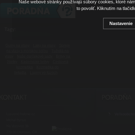
Naše webové stránky používajú súbory cookies, ktoré ná
to povoliť. Kliknutím na tlačid
Nastavenie
Tagy:
Gumy na vlasy
Laky na vlasy
Spreje
na vlasy s morskou soľou
Tužidlá na
vlasy
Naše darčekové sady
Britvy na
žiletky
Kadernícke britvy
Cestovná
kozmetika
Kozmetika do
lietadla
Lupiny vo fúzoch
Luxusné-holenie.cz
Veľkoobch
Michal Byrtus
Na Vozovce 36
779 00 Olomouc, ČR