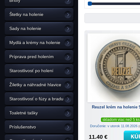
Britvy
Štetky na holenie
Sady na holenie
Mydlá a krémy na holenie
Príprava pred holením
Starostlivosť po holení
Žiletky a náhradné hlavice
Starostlivosť o fúzy a bradu
Reuzel krém na holenie 
Toaletné tašky
skladom viac než 5 ks
Doručenie: v utorok 11.08.2026
(
Príslušenstvo
11.40 €