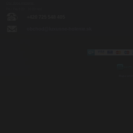
Otv. doba predajne:
Po - Pia 8:00 - 16:00 hod.
+420 725 548 405
obchod@luxusne-holenie.sk
Mapa strá