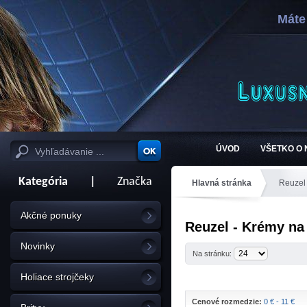
Máte
ÚVOD
VŠETKO O
Kategória
|
Značka
Hlavná stránka
Reuzel
Akčné ponuky
Reuzel - Krémy na
Novinky
Na stránku:
Holiace strojčeky
Cenové rozmedzie:
0 € - 11 €