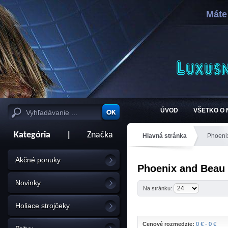
Máte
ÚVOD
VŠETKO O
Kategória
|
Značka
Hlavná stránka
Phoeni
Akčné ponuky
Phoenix and Beau 
Novinky
Na stránku:
Holiace strojčeky
Cenové rozmedzie:
0 € - 0 €