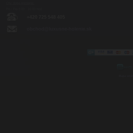
Otv. doba predajne:
Po - Pia 8:00 - 16:00 hod.
+420 725 548 405
obchod@luxusne-holenie.sk
Mapa strá