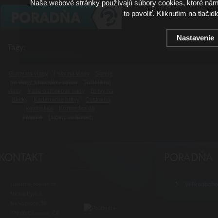
Naše webové stránky používajú súbory cookies, ktoré ná
to povoliť. Kliknutím na tlačid
Nastavenie
Tagy:
Gumy na vlasy
Laky na vlasy
Spreje
na vlasy s morskou soľou
Tužidlá na
vlasy
Naše darčekové sady
Britvy na
žiletky
Kadernícke britvy
Cestovná
kozmetika
Kozmetika do
lietadla
Lupiny vo fúzoch
Luxusné-holenie.cz
Veľkoobch
Michal Byrtus
Na Vozovce 36
779 00 Olomouc, ČR