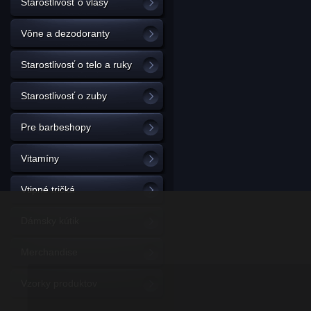
Starostlivosť o vlasy
Vône a dezodoranty
Starostlivosť o telo a ruky
Starostlivosť o zuby
Pre barbeshopy
Vitamíny
Vtipné tričká
Dámsky kútik
Merchandise
Vzorky produktov