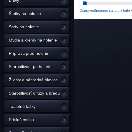
Britvy
Ospravedlňujeme sa, ale z tejto k
Štetky na holenie
Sady na holenie
Mydlá a krémy na holenie
Príprava pred holením
Starostlivosť po holení
Žiletky a náhradné hlavice
Starostlivosť o fúzy a bradu
Toaletné tašky
Príslušenstvo